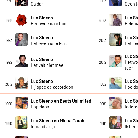
1991
1993
Ga dan
Geen t
Luc Steeno
Luc S
1999
2023
Heimwee naar huis
Helema
Luc Steeno
Luc S
1993
2013
Het leven is te kort
Het li
Luc S
Luc Steeno
Het wo
1992
2012
Het valt niet mee
toen
Luc Steeno
Luc S
2012
1992
Hij speelde accordeon
Hoe do
Luc Steeno en Beats Unlimited
Luc S
1990
1981
Hopeloos
Iedere
Luc Steeno en Micha Marah
Luc S
1990
1991
Iemand als jij
Ik ben 