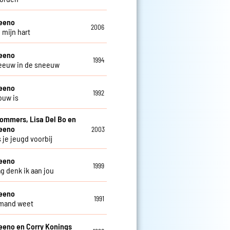
teeno
2006
 mijn hart
teeno
1994
eeuw in de sneeuw
teeno
1992
ouw is
Sommers, Lisa Del Bo en
teeno
2003
 je jeugd voorbij
teeno
1999
ag denk ik aan jou
teeno
1991
emand weet
eeno en Corry Konings