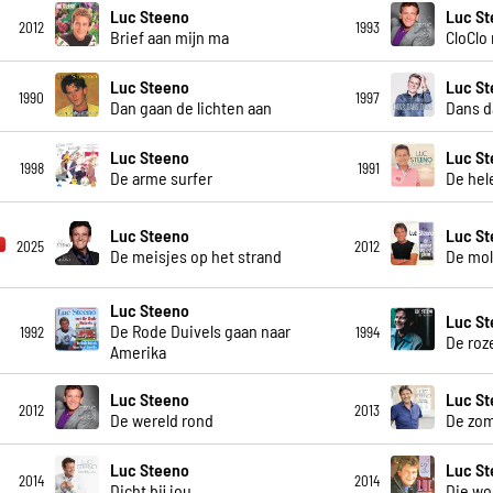
Luc Steeno
Luc S
2012
1993
Brief aan mijn ma
CloClo
Luc Steeno
Luc S
1990
1997
Dan gaan de lichten aan
Dans d
Luc Steeno
Luc S
1998
1991
De arme surfer
De hel
Luc Steeno
Luc S
2025
2012
De meisjes op het strand
De mol
Luc Steeno
Luc S
De Rode Duivels gaan naar
1992
1994
De roz
Amerika
Luc Steeno
Luc S
2012
2013
De wereld rond
De zom
Luc Steeno
Luc St
2014
2014
Dicht bij jou
Die w