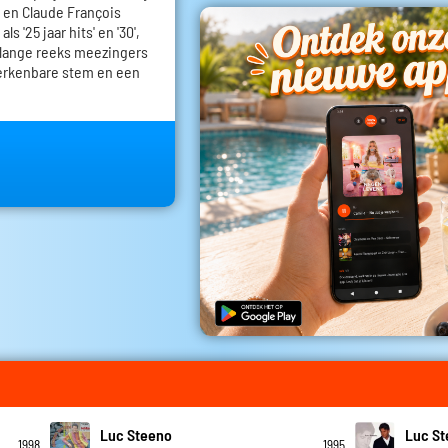
 en Claude François
s '25 jaar hits' en '30',
 lange reeks meezingers
erkenbare stem en een
Luc Steeno
Luc S
1998
1995