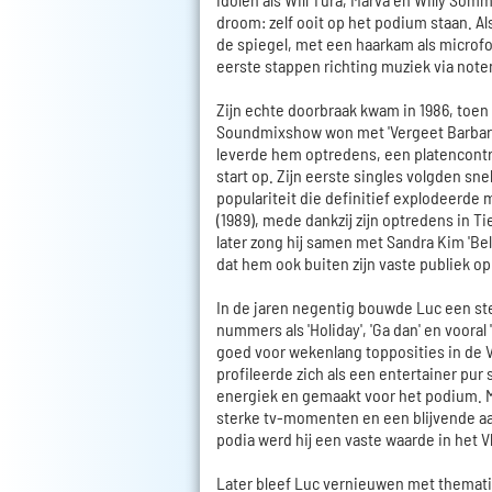
droom: zelf ooit op het podium staan. Al
de spiegel, met een haarkam als microfoo
eerste stappen richting muziek via note
Zijn echte doorbraak kwam in 1986, toen
Soundmixshow won met 'Vergeet Barbara
leverde hem optredens, een platencontr
start op. Zijn eerste singles volgden sn
populariteit die definitief explodeerde me
(1989), mede dankzij zijn optredens in Ti
later zong hij samen met Sandra Kim 'Bel
dat hem ook buiten zijn vaste publiek op 
In de jaren negentig bouwde Luc een ste
nummers als 'Holiday', 'Ga dan' en vooral
goed voor wekenlang topposities in de V
profileerde zich als een entertainer pur 
energiek en gemaakt voor het podium. M
sterke tv-momenten en een blijvende aa
podia werd hij een vaste waarde in het V
Later bleef Luc vernieuwen met thematis