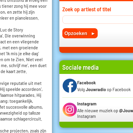
s tiener zong hij mee voor
Zoek op artiest of titel
n, en zette hij zijn
nleer en pianolessen.
 Luc de Story
'. Die overwinning
act en een vliegende
el, met een groeiende
t 'Ik mis je elke dag'
en om te Zien. Niet veel
 me, schrijf me', een duet
Sociale media
de kaart zette.
Facebook
vige reputatie uit met
 'Hij speelde accordeon',
Volg
Jouwradio
op Facebook
laamse hitparades. Hij
sang: toegankelijk,
Instagram
et succesvolle albums,
Alle nieuwe muziek op
@Jouw
nwezigheid op talloze
Instagram
laamse schlagercircuit.
che projecten, zoals zijn