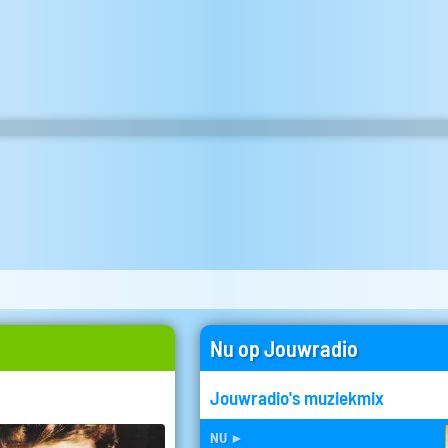
Nu op Jouwradio
Jouwradio's muziekmix
nu
►