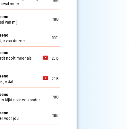
1998
oeval meer
teeno
1988
al van mij
teeno
2001
edje van de zee
teeno
rdt nooit meer als
2013
teeno
2018
e je dat
teeno
1988
en kijkt naar een ander
teeno
1992
er voor jou