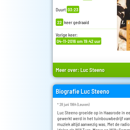
Duurt
03:23
22
keer gedraaid
Vorige keer:
04-11-2016 om 19:42 uur
Meer over:
Luc Steeno
Biografie Luc Steeno
* 28 juni 1964 (Leuven)
Luc Steeno groeide op in Haasrode in e
gewerkt werd in het tuinbouwbedrijf van
muziek altijd aanwezig was. Met de radio
idolen als Will Tura, Marva en Willy Som