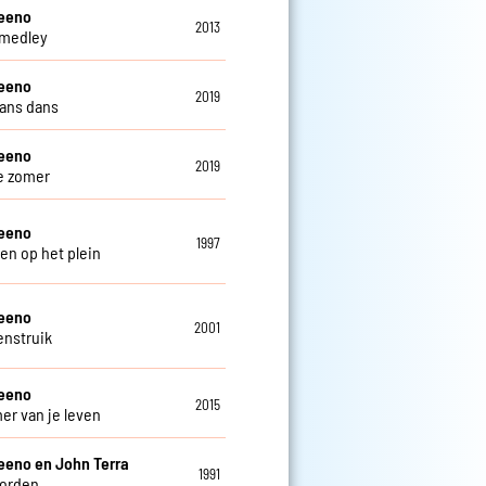
teeno
2013
 medley
teeno
2019
ans dans
teeno
2019
e zomer
teeno
1997
en op het plein
teeno
2001
enstruik
teeno
2015
er van je leven
eeno en John Terra
1991
oorden