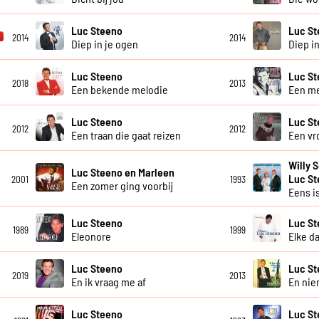
Luc Steeno
Luc S
2014
2014
Diep in je ogen
Diep in
Luc Steeno
Luc S
2018
2013
Een bekende melodie
Een m
Luc Steeno
Luc S
2012
2012
Een traan die gaat reizen
Een vr
Willy 
Luc Steeno en Marleen
Luc S
2001
1993
Een zomer ging voorbij
Eens is
Luc Steeno
Luc S
1989
1999
Eleonore
Elke d
Luc Steeno
Luc S
2019
2013
En ik vraag me af
En ni
Luc Steeno
Luc St