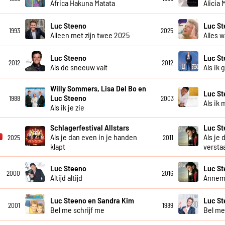
Africa Hakuna Matata
Alicia
Luc Steeno
Luc S
1993
2025
Alleen met zijn twee 2025
Alles w
Luc Steeno
Luc S
2012
2012
Als de sneeuw valt
Als ik 
Willy Sommers, Lisa Del Bo en
Luc S
Luc Steeno
1988
2003
Als ik 
Als ik je zie
Schlagerfestival Allstars
Luc S
Als je dan even in je handen
Als je 
2025
2011
klapt
versta
Luc Steeno
Luc S
2000
2016
Altijd altijd
Annem
Luc Steeno en Sandra Kim
Luc St
2001
1989
Bel me schrijf me
Bel me