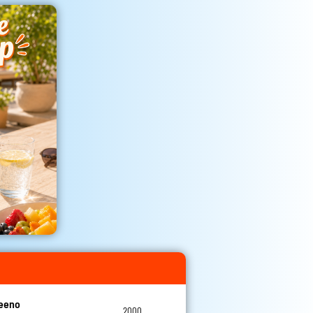
teeno
2000