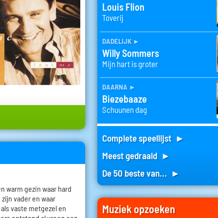
Louis Flion
Toverij
dadelijk
►
Willy Sommers
Mijn hart is groter
daarna
►
Biezebaaze
Schuunen dag
Complete speellijst ►
Meest gedraaid ►
De 50 beste van... ►
en warm gezin waar hard
 zijn vader en waar
Muziek opzoeken
 als vaste metgezel en
mers ontstond al vroeg een