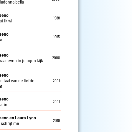
 Madonna bella
teeno
1988
at ik wil
teeno
1995
ga
teeno
2008
maar even in je ogen kijk
teeno
de taal van de liefde
2001
at
teeno
2001
arie
eeno en Laura Lynn
2019
 schrijf me