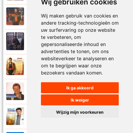
Wij gebruiken cookies
Willy Sommers
Wij maken gebruik van cookies en
2000
Je schenkt hem de dans
andere tracking-technologieën om
uw surfervaring op onze website
te verbeteren, om
Willy Sommers
1998
gepersonaliseerde inhoud en
Jij
advertenties te tonen, om ons
websiteverkeer te analyseren en
Willy Sommers
om te begrijpen waar onze
2007
Jij bent alles voor mij
bezoekers vandaan komen.
Ik ga akkoord
Willy Sommers
2004
Jij bent als een droom
Ik weiger
Wijzig mijn voorkeuren
Willy Sommers
2013
Jij bent de mooiste