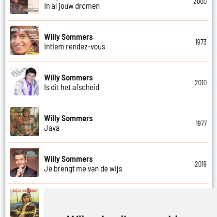
2000
In al jouw dromen
Willy Sommers
1973
Intiem rendez-vous
Willy Sommers
2010
Is dit het afscheid
Willy Sommers
1977
Java
Willy Sommers
2019
Je brengt me van de wijs
Willy Sommers
1972
Je kus zegt vaarwel