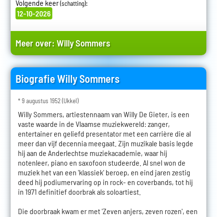
Volgende keer
:
(schatting)
12-10-2026
Meer over:
Willy Sommers
Biografie Willy Sommers
* 9 augustus 1952 (Ukkel)
Willy Sommers, artiestennaam van Willy De Gieter, is een
vaste waarde in de Vlaamse muziekwereld: zanger,
entertainer en geliefd presentator met een carrière die al
meer dan vijf decennia meegaat. Zijn muzikale basis legde
hij aan de Anderlechtse muziekacademie, waar hij
notenleer, piano en saxofoon studeerde. Al snel won de
muziek het van een 'klassiek' beroep, en eind jaren zestig
deed hij podiumervaring op in rock- en coverbands, tot hij
in 1971 definitief doorbrak als soloartiest.
Die doorbraak kwam er met 'Zeven anjers, zeven rozen', een