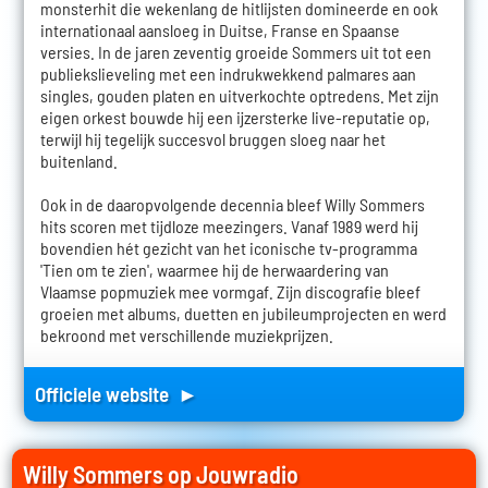
monsterhit die wekenlang de hitlijsten domineerde en ook
internationaal aansloeg in Duitse, Franse en Spaanse
versies. In de jaren zeventig groeide Sommers uit tot een
publiekslieveling met een indrukwekkend palmares aan
singles, gouden platen en uitverkochte optredens. Met zijn
eigen orkest bouwde hij een ijzersterke live-reputatie op,
terwijl hij tegelijk succesvol bruggen sloeg naar het
buitenland.
Ook in de daaropvolgende decennia bleef Willy Sommers
hits scoren met tijdloze meezingers. Vanaf 1989 werd hij
bovendien hét gezicht van het iconische tv-programma
'Tien om te zien', waarmee hij de herwaardering van
Vlaamse popmuziek mee vormgaf. Zijn discografie bleef
groeien met albums, duetten en jubileumprojecten en werd
bekroond met verschillende muziekprijzen.
Officiele website ►
Willy Sommers op Jouwradio