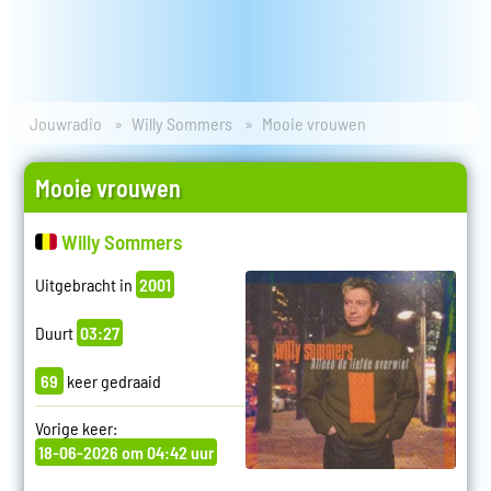
Jouwradio
Willy Sommers
Mooie vrouwen
Mooie vrouwen
Willy Sommers
Uitgebracht in
2001
Duurt
03:27
69
keer gedraaid
Vorige keer:
18-06-2026 om 04:42 uur