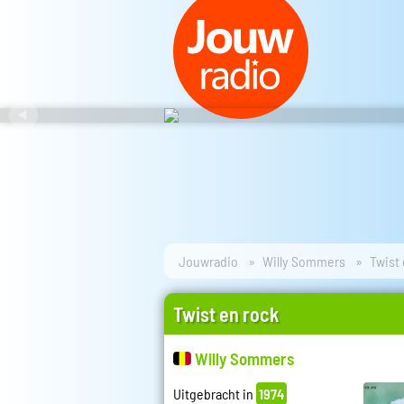
Jouwradio
Willy Sommers
Twist 
Twist en rock
Willy Sommers
Uitgebracht in
1974