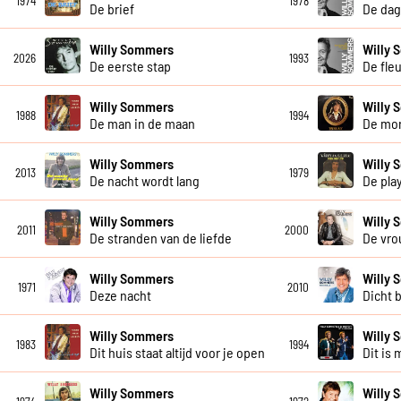
1974
1978
De brief
De dag
Willy Sommers
Willy
2026
1993
De eerste stap
De fle
Willy Sommers
Willy
1988
1994
De man in de maan
De mo
Willy Sommers
Willy
2013
1979
De nacht wordt lang
De pla
Willy Sommers
Willy
2011
2000
De stranden van de liefde
De vro
Willy Sommers
Willy
1971
2010
Deze nacht
Dicht b
Willy Sommers
Willy 
1983
1994
Dit huis staat altijd voor je open
Dit is 
Willy Sommers
Willy