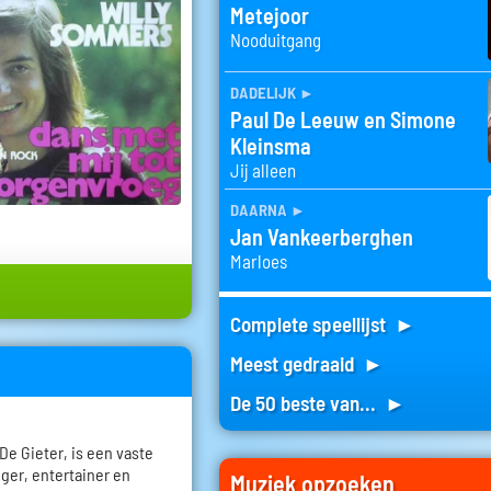
Metejoor
Nooduitgang
dadelijk
►
Paul De Leeuw en Simone
Kleinsma
Jij alleen
daarna
►
Jan Vankeerberghen
Marloes
Complete speellijst ►
Meest gedraaid ►
De 50 beste van... ►
De Gieter, is een vaste
ger, entertainer en
Muziek opzoeken