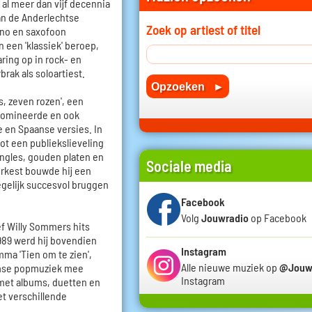
 al meer dan vijf decennia
aan de Anderlechtse
Zoek op artiest of titel
ano en saxofoon
 een 'klassiek' beroep,
ring op in rock- en
brak als soloartiest.
, zeven rozen', een
 domineerde en ook
e en Spaanse versies. In
ot een publiekslieveling
ngles, gouden platen en
Sociale media
orkest bouwde hij een
 tegelijk succesvol bruggen
Facebook
Volg
Jouwradio
op Facebook
f Willy Sommers hits
989 werd hij bovendien
Instagram
mma 'Tien om te zien',
Alle nieuwe muziek op
@Jouw
amse popmuziek mee
Instagram
 met albums, duetten en
t verschillende