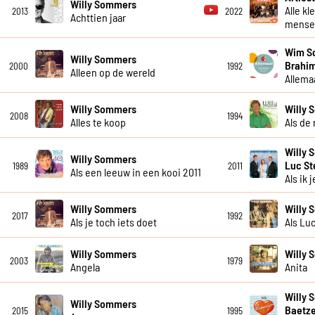
Willy Sommers
Alle kl
2013
2022
Achttien jaar
mensel
Wim So
Willy Sommers
Brahim
2000
1992
Alleen op de wereld
Allema
Willy Sommers
Willy
2008
1994
Alles te koop
Als de
Willy 
Willy Sommers
Luc S
1989
2011
Als een leeuw in een kooi 2011
Als ik j
Willy Sommers
Willy
2017
1992
Als je toch iets doet
Als Lu
Willy Sommers
Willy
2003
1979
Angela
Anita
Willy 
Willy Sommers
Baetze
2015
1995