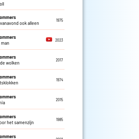
oll
 Sommers
1975
 vanavond ook alleen
 Sommers
2023
e man
 Sommers
2017
de wolken
 Sommers
1974
ftsklokken
 Sommers
2015
nia
 Sommers
1985
oor het samenzijn
 Sommers