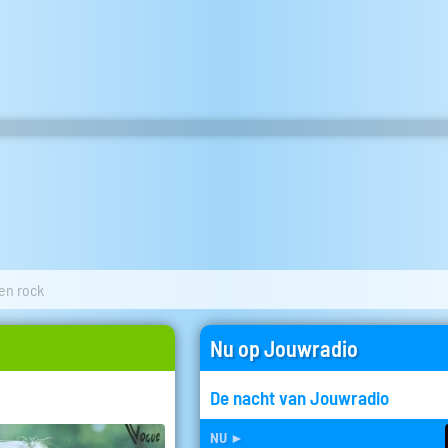
en rock
Nu op Jouwradio
De nacht van Jouwradio
nu
►