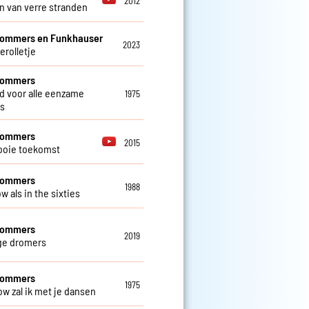
2012
 van verre stranden
Sommers en Funkhauser
2023
erolletje
 Sommers
ed voor alle eenzame
1975
s
 Sommers
2015
ooie toekomst
 Sommers
1988
w als in the sixties
 Sommers
2019
ge dromers
 Sommers
1975
ow zal ik met je dansen