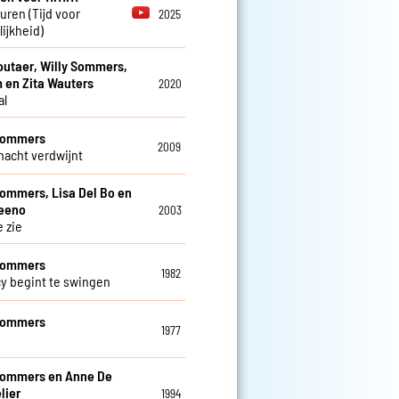
euren (Tijd voor
2025
ijkheid)
utaer, Willy Sommers,
 en Zita Wauters
2020
al
 Sommers
2009
 nacht verdwijnt
Sommers, Lisa Del Bo en
teeno
2003
e zie
 Sommers
1982
cy begint te swingen
 Sommers
1977
Sommers en Anne De
lier
1994