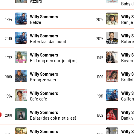
Azzuro
Baby d
Willy Sommers
Willy
1994
2015
Belize
Ben je
Willy Sommers
Willy
2010
2015
Beter laat dan nooit
Beter
Willy Sommers
Willy
1972
1975
Blijf nog een uurtje bij mij
Boven 
Willy Sommers
Willy
1980
1999
Breng ze weer
Bruilo
Willy Sommers
Willy
1994
1981
Cafe cafe
Califor
Willy Sommers
Willy
2018
1982
Dallas (das ook niet alles)
Dank v
Willy Sommers
Willy