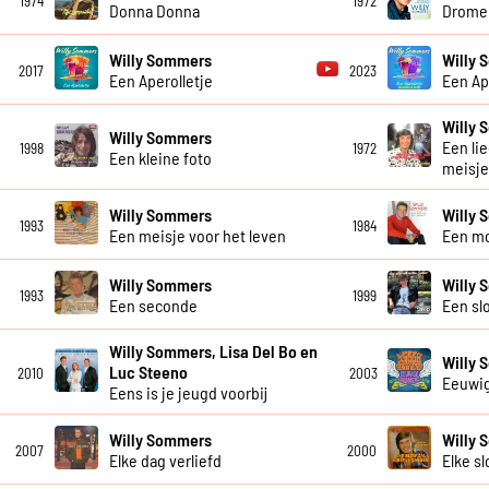
1974
1972
Donna Donna
Dromen
Willy Sommers
Willy 
2017
2023
Een Aperolletje
Een Ap
Willy
Willy Sommers
Een li
1998
1972
Een kleine foto
meisje
Willy Sommers
Willy
1993
1984
Een meisje voor het leven
Een m
Willy Sommers
Willy
1993
1999
Een seconde
Een slo
Willy Sommers, Lisa Del Bo en
Willy
Luc Steeno
2010
2003
Eeuwi
Eens is je jeugd voorbij
Willy Sommers
Willy
2007
2000
Elke dag verliefd
Elke sl