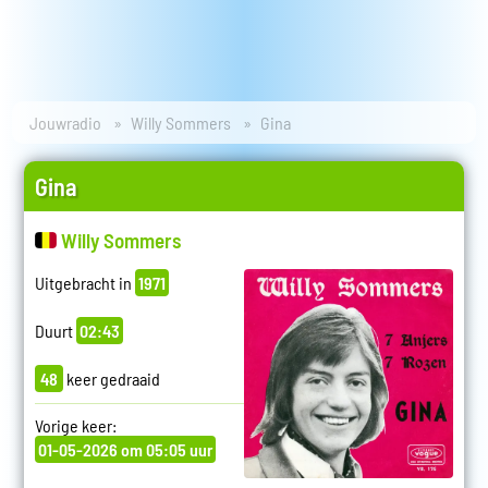
Jouwradio
Willy Sommers
Gina
Gina
Willy Sommers
Uitgebracht in
1971
Duurt
02:43
48
keer gedraaid
Vorige keer:
01-05-2026 om 05:05 uur