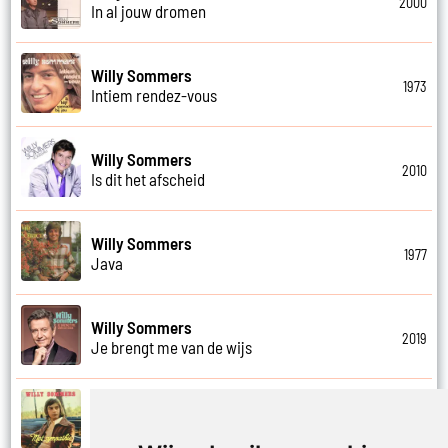
2000
In al jouw dromen
Willy Sommers
1973
Intiem rendez-vous
Willy Sommers
2010
Is dit het afscheid
Willy Sommers
1977
Java
Willy Sommers
2019
Je brengt me van de wijs
Willy Sommers
1972
Je kus zegt vaarwel