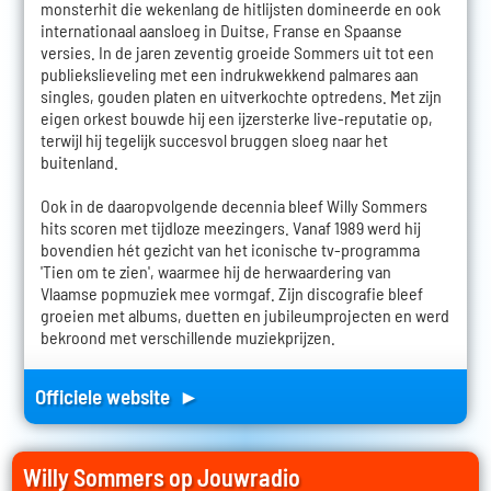
monsterhit die wekenlang de hitlijsten domineerde en ook
internationaal aansloeg in Duitse, Franse en Spaanse
versies. In de jaren zeventig groeide Sommers uit tot een
publiekslieveling met een indrukwekkend palmares aan
singles, gouden platen en uitverkochte optredens. Met zijn
eigen orkest bouwde hij een ijzersterke live-reputatie op,
terwijl hij tegelijk succesvol bruggen sloeg naar het
buitenland.
Ook in de daaropvolgende decennia bleef Willy Sommers
hits scoren met tijdloze meezingers. Vanaf 1989 werd hij
bovendien hét gezicht van het iconische tv-programma
'Tien om te zien', waarmee hij de herwaardering van
Vlaamse popmuziek mee vormgaf. Zijn discografie bleef
groeien met albums, duetten en jubileumprojecten en werd
bekroond met verschillende muziekprijzen.
Officiele website ►
Willy Sommers op Jouwradio