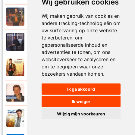
Wij gebruiken cookies
Willy Sommers
Wij maken gebruik van cookies en
2000
Je schenkt hem de dans
andere tracking-technologieën om
uw surfervaring op onze website
te verbeteren, om
Willy Sommers
1998
gepersonaliseerde inhoud en
Jij
advertenties te tonen, om ons
websiteverkeer te analyseren en
Willy Sommers
om te begrijpen waar onze
2007
Jij bent alles voor mij
bezoekers vandaan komen.
Ik ga akkoord
Willy Sommers
2004
Jij bent als een droom
Ik weiger
Wijzig mijn voorkeuren
Willy Sommers
2013
Jij bent de mooiste