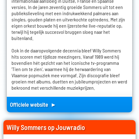
internationaal aansloeg in Duitse, Franse en Spaanse
versies. In de jaren zeventig groeide Sommers uit tot een
publiekslieveling met een indrukwekkend palmares aan
singles, gouden platen en uitverkochte optredens. Met zijn
eigen orkest bouwde hij een ijzersterke live-reputatie op,
terwijl hij tegelijk succesvol bruggen sloeg naar het
buitenland.
Ook in de daaropvolgende decennia bleef Willy Sommers
hits scoren met tijdloze meezingers. Vanaf 1989 werd hij
bovendien hét gezicht van het iconische tv-programma
'Tien om te zien', waarmee hij de herwaardering van
Vlaamse popmuziek mee vormgaf. Zijn discografie bleef
groeien met albums, duetten en jubileumprojecten en werd
bekroond met verschillende muziekprijzen.
Officiele website ►
Willy Sommers op Jouwradio