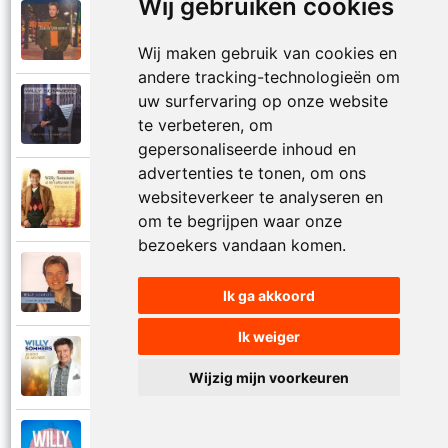
Wij gebruiken cookies
Willy Sommers
2000
Je schenkt hem de dans
Wij maken gebruik van cookies en
andere tracking-technologieën om
uw surfervaring op onze website
Willy Sommers
1998
te verbeteren, om
Jij
gepersonaliseerde inhoud en
advertenties te tonen, om ons
Willy Sommers
websiteverkeer te analyseren en
2007
Jij bent alles voor mij
om te begrijpen waar onze
bezoekers vandaan komen.
Willy Sommers
2004
Jij bent als een droom
Ik ga akkoord
Ik weiger
Willy Sommers
2013
Jij bent de mooiste
Wijzig mijn voorkeuren
Willy Sommers