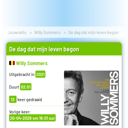
Jouwradio
Willy Sommers
De dag dat mijn leven begon
De dag dat mijn leven begon
Willy Sommers
Uitgebracht in
2021
Duurt
02:51
13
keer gedraaid
Vorige keer:
20-04-2026 om 16:01 uur