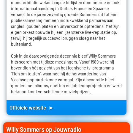
monsterhit die wekenlang de hitlijsten domineerde en ook
internationaal aansloeg in Duitse, Franse en Spaanse
versies. In de jaren zeventig groeide Sommers uit tot een
publiekslieveling met een indrukwekkend palmares aan
singles, gouden platen en uitverkochte optredens. Met zijn
eigen orkest bouwde hij een ijzersterke live-reputatie op,
terwijl hij tegelijk succesvol bruggen sloeg naar het
buitenland.
Ook in de daaropvolgende decennia bleef Willy Sommers
hits scoren met tijdloze meezingers. Vanaf 1989 werd hij
bovendien hét gezicht van het iconische tv-programma
'Tien om te zien', waarmee hij de herwaardering van
Vlaamse popmuziek mee vormgaf. Zijn discografie bleef
groeien met albums, duetten en jubileumprojecten en werd
bekroond met verschillende muziekprijzen.
Officiele website ►
Willy Sommers op Jouwradio