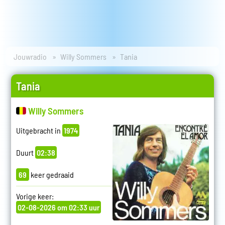
Jouwradio
Willy Sommers
Tania
Tania
Willy Sommers
Uitgebracht in
1974
Duurt
02:38
69
keer gedraaid
Vorige keer:
02-08-2026 om 02:33 uur