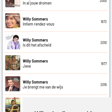
2000
In al jouw dromen
Willy Sommers
1973
Intiem rendez-vous
Willy Sommers
2010
Is dit het afscheid
Willy Sommers
1977
Java
Willy Sommers
2019
Je brengt me van de wijs
Willy Sommers
1972
Je kus zegt vaarwel