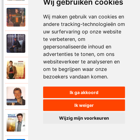
Wij gebruiken cookies
Willy Sommers
Wij maken gebruik van cookies en
2000
Je schenkt hem de dans
andere tracking-technologieën om
uw surfervaring op onze website
te verbeteren, om
Willy Sommers
1998
gepersonaliseerde inhoud en
Jij
advertenties te tonen, om ons
websiteverkeer te analyseren en
Willy Sommers
om te begrijpen waar onze
2007
Jij bent alles voor mij
bezoekers vandaan komen.
Ik ga akkoord
Willy Sommers
2004
Jij bent als een droom
Ik weiger
Wijzig mijn voorkeuren
Willy Sommers
2013
Jij bent de mooiste