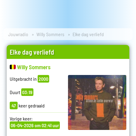
Jouwradio
Willy Sommers
Elke dag verliefd
Elke dag verliefd
Willy Sommers
Uitgebracht in
2000
Duurt
03:19
47
keer gedraaid
Vorige keer:
06-04-2026 om 02:41 uur