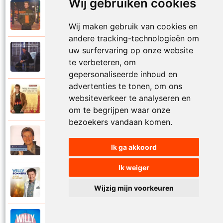
Wij gebruiken cookies
Willy Sommers
2000
Je schenkt hem de dans
Wij maken gebruik van cookies en
andere tracking-technologieën om
uw surfervaring op onze website
Willy Sommers
1998
te verbeteren, om
Jij
gepersonaliseerde inhoud en
advertenties te tonen, om ons
Willy Sommers
websiteverkeer te analyseren en
2007
Jij bent alles voor mij
om te begrijpen waar onze
bezoekers vandaan komen.
Willy Sommers
2004
Jij bent als een droom
Ik ga akkoord
Ik weiger
Willy Sommers
2013
Jij bent de mooiste
Wijzig mijn voorkeuren
Willy Sommers