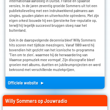
internationaal aansloeg in Duitse, Franse en Spaanse
versies. In de jaren zeventig groeide Sommers uit tot een
publiekslieveling met een indrukwekkend palmares aan
singles, gouden platen en uitverkochte optredens. Met zijn
eigen orkest bouwde hij een ijzersterke live-reputatie op,
terwijl hij tegelijk succesvol bruggen sloeg naar het
buitenland.
Ook in de daaropvolgende decennia bleef Willy Sommers
hits scoren met tijdloze meezingers. Vanaf 1989 werd hij
bovendien hét gezicht van het iconische tv-programma
'Tien om te zien', waarmee hij de herwaardering van
Vlaamse popmuziek mee vormgaf. Zijn discografie bleef
groeien met albums, duetten en jubileumprojecten en werd
bekroond met verschillende muziekprijzen.
Officiele website ►
Willy Sommers op Jouwradio