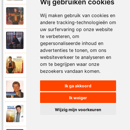
Wij gebruiken cookies
Willy Sommers
Wij maken gebruik van cookies en
2000
Je schenkt hem de dans
andere tracking-technologieën om
uw surfervaring op onze website
te verbeteren, om
Willy Sommers
1998
gepersonaliseerde inhoud en
Jij
advertenties te tonen, om ons
websiteverkeer te analyseren en
Willy Sommers
om te begrijpen waar onze
2007
Jij bent alles voor mij
bezoekers vandaan komen.
Ik ga akkoord
Willy Sommers
2004
Jij bent als een droom
Ik weiger
Wijzig mijn voorkeuren
Willy Sommers
2013
Jij bent de mooiste