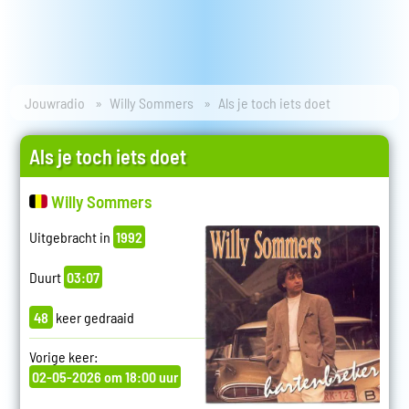
Jouwradio
Willy Sommers
Als je toch iets doet
Als je toch iets doet
Willy Sommers
Uitgebracht in
1992
Duurt
03:07
48
keer gedraaid
Vorige keer:
02-05-2026 om 18:00 uur