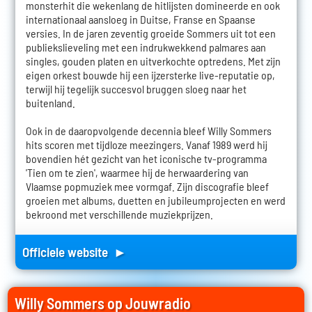
monsterhit die wekenlang de hitlijsten domineerde en ook
internationaal aansloeg in Duitse, Franse en Spaanse
versies. In de jaren zeventig groeide Sommers uit tot een
publiekslieveling met een indrukwekkend palmares aan
singles, gouden platen en uitverkochte optredens. Met zijn
eigen orkest bouwde hij een ijzersterke live-reputatie op,
terwijl hij tegelijk succesvol bruggen sloeg naar het
buitenland.
Ook in de daaropvolgende decennia bleef Willy Sommers
hits scoren met tijdloze meezingers. Vanaf 1989 werd hij
bovendien hét gezicht van het iconische tv-programma
'Tien om te zien', waarmee hij de herwaardering van
Vlaamse popmuziek mee vormgaf. Zijn discografie bleef
groeien met albums, duetten en jubileumprojecten en werd
bekroond met verschillende muziekprijzen.
Officiele website ►
Willy Sommers op Jouwradio