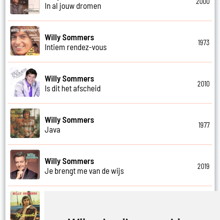
2000
In al jouw dromen
Willy Sommers
1973
Intiem rendez-vous
Willy Sommers
2010
Is dit het afscheid
Willy Sommers
1977
Java
Willy Sommers
2019
Je brengt me van de wijs
Willy Sommers
1972
Je kus zegt vaarwel