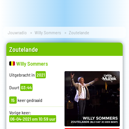
Jouwradio
Willy Sommers
Zoutelande
Zoutelande
Willy Sommers
Uitgebracht in
2021
Duurt
03:44
15
keer gedraaid
Vorige keer:
06-04-2021 om 10:59 uur