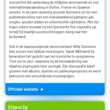
monsterhit die wekenlang de hitlijsten domineerde en ook
internationaal aansloeg in Duitse, Franse en Spaanse
versies. In de jaren zeventig groeide Sommers uit tot een
publiekslieveling met een indrukwekkend palmares aan
singles, gouden platen en uitverkochte optredens. Met zijn
eigen orkest bouwde hij een ijzersterke live-reputatie op,
terwijl hij tegelijk succesvol bruggen sloeg naar het
buitenland.
Ook in de daaropvolgende decennia bleef Willy Sommers
hits scoren met tijdloze meezingers. Vanaf 1989 werd hij
bovendien hét gezicht van het iconische tv-programma
'Tien om te zien', waarmee hij de herwaardering van
Vlaamse popmuziek mee vormgaf. Zijn discografie bleef
groeien met albums, duetten en jubileumprojecten en werd
bekroond met verschillende muziekprijzen.
Officiele website ►
Videoclip