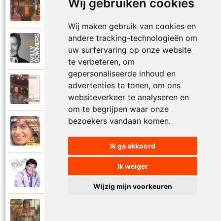
Wij gebruiken cookies
Willy Sommers
2000
Ik zeg je stil
Wij maken gebruik van cookies en
andere tracking-technologieën om
Willy Sommers
uw surfervaring op onze website
2021
Ik zorg voor het feest
te verbeteren, om
gepersonaliseerde inhoud en
Willy Sommers
advertenties te tonen, om ons
2000
In al jouw dromen
websiteverkeer te analyseren en
om te begrijpen waar onze
bezoekers vandaan komen.
Willy Sommers
1973
Intiem rendez-vous
Ik ga akkoord
Ik weiger
Willy Sommers
2010
Is dit het afscheid
Wijzig mijn voorkeuren
Willy Sommers
1977
Java