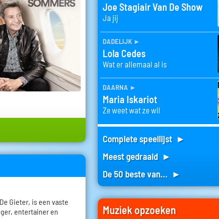
Joe Stagiair Van De Show
Ja jij
dadelijk
►
Lola Cedes
Wat er allemaal al is
daarna
►
Maria Iskariot
Ze weet wat ze wil
Complete speellijst ►
Meest gedraaid ►
De 50 beste van... ►
De Gieter, is een vaste
Muziek opzoeken
ger, entertainer en