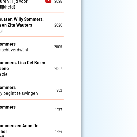
euren (Tijd voor
2025
ijkheid)
utaer, Willy Sommers,
 en Zita Wauters
2020
al
 Sommers
2009
 nacht verdwijnt
Sommers, Lisa Del Bo en
teeno
2003
e zie
 Sommers
1982
cy begint te swingen
 Sommers
1977
Sommers en Anne De
lier
1994
oll