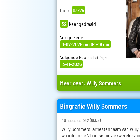
Duurt
03:25
32
keer gedraaid
Vorige keer:
11-07-2026 om 04:46 uur
Volgende keer
:
(schatting)
13-11-2026
Meer over:
Willy Sommers
Biografie Willy Sommers
* 9 augustus 1952 (Ukkel)
Willy Sommers, artiestennaam van Willy 
waarde in de Vlaamse muziekwereld: zan