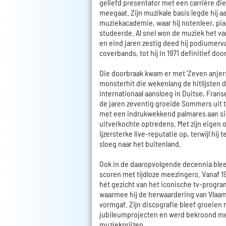
geliefd presentator met een carrière die
meegaat. Zijn muzikale basis legde hij 
muziekacademie, waar hij notenleer, pi
studeerde. Al snel won de muziek het van
en eind jaren zestig deed hij podiumerva
coverbands, tot hij in 1971 definitief door
Die doorbraak kwam er met 'Zeven anjers
monsterhit die wekenlang de hitlijsten
internationaal aansloeg in Duitse, Frans
de jaren zeventig groeide Sommers uit t
met een indrukwekkend palmares aan si
uitverkochte optredens. Met zijn eigen 
ijzersterke live-reputatie op, terwijl hij
sloeg naar het buitenland.
Ook in de daaropvolgende decennia blee
scoren met tijdloze meezingers. Vanaf 1
hét gezicht van het iconische tv-progra
waarmee hij de herwaardering van Vla
vormgaf. Zijn discografie bleef groeien
jubileumprojecten en werd bekroond me
muziekprijzen.