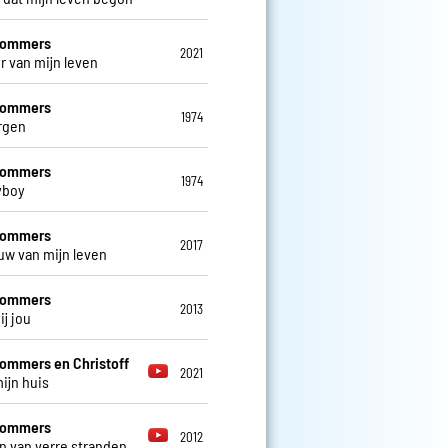
 Sommers
2021
ur van mijn leven
 Sommers
1974
rgen
 Sommers
1974
yboy
 Sommers
2017
uw van mijn leven
 Sommers
2013
ij jou
Sommers en Christoff
2021
mijn huis
 Sommers
2012
 van verre stranden