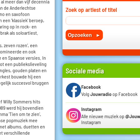
 al meer dan vijf decennia
aan de Anderlechtse
Zoek op artiest of titel
ano en saxofoon
 een 'klassiek' beroep,
ring op in rock- en
brak als soloartiest.
, zeven rozen', een
 domineerde en ook
e en Spaanse versies. In
ot een publiekslieveling
Sociale media
ngles, gouden platen en
orkest bouwde hij een
 tegelijk succesvol bruggen
Facebook
Volg
Jouwradio
op Facebook
f Willy Sommers hits
989 werd hij bovendien
Instagram
mma 'Tien om te zien',
Alle nieuwe muziek op
@Jouw
amse popmuziek mee
Instagram
 met albums, duetten en
t verschillende