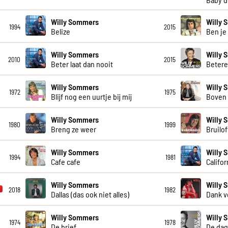
Willy Sommers
Willy
1994
2015
Belize
Ben je
Willy Sommers
Willy
2010
2015
Beter laat dan nooit
Beter
Willy Sommers
Willy
1972
1975
Blijf nog een uurtje bij mij
Boven 
Willy Sommers
Willy
1980
1999
Breng ze weer
Bruilo
Willy Sommers
Willy
1994
1981
Cafe cafe
Califor
Willy Sommers
Willy
2018
1982
Dallas (das ook niet alles)
Dank v
Willy Sommers
Willy
1974
1978
De brief
De dag