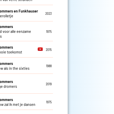
Sommers en Funkhauser
2023
erolletje
 Sommers
ed voor alle eenzame
1975
s
 Sommers
2015
ooie toekomst
 Sommers
1988
w als in the sixties
 Sommers
2019
ge dromers
 Sommers
1975
ow zal ik met je dansen