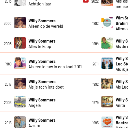
Alle kl
2013
2022
Achttien jaar
mensel
Wim So
Willy Sommers
Brahim
2000
1992
Alleen op de wereld
Allema
Willy Sommers
Willy
2008
1994
Alles te koop
Als de
Willy 
Willy Sommers
Luc S
1989
2011
Als een leeuw in een kooi 2011
Als ik j
Willy Sommers
Willy
2017
1992
Als je toch iets doet
Als Lu
Willy Sommers
Willy
2003
1979
Angela
Anita
Willy 
Willy Sommers
Baetze
2015
1995
Azzuro
Baby d