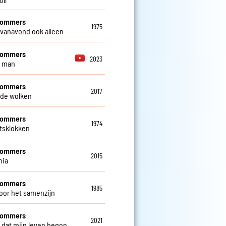
 Sommers
1975
 vanavond ook alleen
 Sommers
2023
e man
 Sommers
2017
de wolken
 Sommers
1974
ftsklokken
 Sommers
2015
nia
 Sommers
1985
oor het samenzijn
 Sommers
2021
 dat mijn leven begon