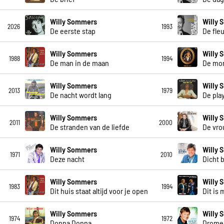
Willy Sommers
Willy
2026
1993
De eerste stap
De fle
Willy Sommers
Willy
1988
1994
De man in de maan
De mo
Willy Sommers
Willy
2013
1979
De nacht wordt lang
De pla
Willy Sommers
Willy
2011
2000
De stranden van de liefde
De vro
Willy Sommers
Willy
1971
2010
Deze nacht
Dicht b
Willy Sommers
Willy 
1983
1994
Dit huis staat altijd voor je open
Dit is 
Willy Sommers
Willy
1974
1972
Donna Donna
Dromen