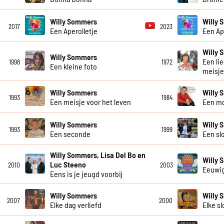
Willy Sommers
Willy 
2017
2023
Een Aperolletje
Een Ap
Willy
Willy Sommers
Een li
1998
1972
Een kleine foto
meisje
Willy Sommers
Willy
1993
1984
Een meisje voor het leven
Een m
Willy Sommers
Willy
1993
1999
Een seconde
Een slo
Willy Sommers, Lisa Del Bo en
Willy
Luc Steeno
2010
2003
Eeuwi
Eens is je jeugd voorbij
Willy Sommers
Willy
2007
2000
Elke dag verliefd
Elke sl