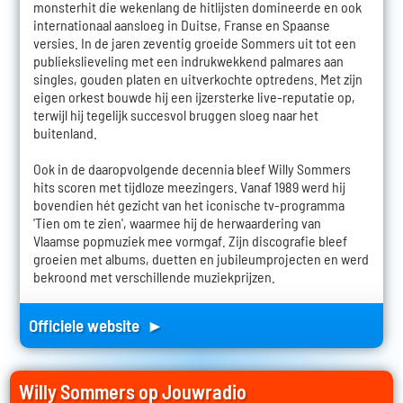
monsterhit die wekenlang de hitlijsten domineerde en ook
internationaal aansloeg in Duitse, Franse en Spaanse
versies. In de jaren zeventig groeide Sommers uit tot een
publiekslieveling met een indrukwekkend palmares aan
singles, gouden platen en uitverkochte optredens. Met zijn
eigen orkest bouwde hij een ijzersterke live-reputatie op,
terwijl hij tegelijk succesvol bruggen sloeg naar het
buitenland.
Ook in de daaropvolgende decennia bleef Willy Sommers
hits scoren met tijdloze meezingers. Vanaf 1989 werd hij
bovendien hét gezicht van het iconische tv-programma
'Tien om te zien', waarmee hij de herwaardering van
Vlaamse popmuziek mee vormgaf. Zijn discografie bleef
groeien met albums, duetten en jubileumprojecten en werd
bekroond met verschillende muziekprijzen.
Officiele website ►
Willy Sommers op Jouwradio