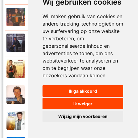
Wij gebruiken cookies
Willy Sommers
Wij maken gebruik van cookies en
2000
Je schenkt hem de dans
andere tracking-technologieën om
uw surfervaring op onze website
te verbeteren, om
Willy Sommers
1998
gepersonaliseerde inhoud en
Jij
advertenties te tonen, om ons
websiteverkeer te analyseren en
Willy Sommers
om te begrijpen waar onze
2007
Jij bent alles voor mij
bezoekers vandaan komen.
Ik ga akkoord
Willy Sommers
2004
Jij bent als een droom
Ik weiger
Wijzig mijn voorkeuren
Willy Sommers
2013
Jij bent de mooiste