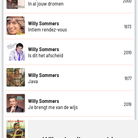
2000
In al jouw dromen
Willy Sommers
1973
Intiem rendez-vous
Willy Sommers
2010
Is dit het afscheid
Willy Sommers
1977
Java
Willy Sommers
2019
Je brengt me van de wijs
Willy Sommers
1972
Je kus zegt vaarwel