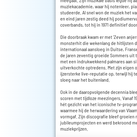
meegaat. Zijn muzikale basis legde hij 
muziekacademie, waar hij notenleer, pi
studeerde. Al snel won de muziek het van
en eind jaren zestig deed hij podiumerva
coverbands, tot hij in 1971 definitief door
Die doorbraak kwam er met 'Zeven anjers
monsterhit die wekenlang de hitlijsten
internationaal aansloeg in Duitse, Frans
de jaren zeventig groeide Sommers uit t
met een indrukwekkend palmares aan si
uitverkochte optredens. Met zijn eigen 
ijzersterke live-reputatie op, terwijl hij
sloeg naar het buitenland.
Ook in de daaropvolgende decennia blee
scoren met tijdloze meezingers. Vanaf 1
hét gezicht van het iconische tv-progra
waarmee hij de herwaardering van Vla
vormgaf. Zijn discografie bleef groeien
jubileumprojecten en werd bekroond me
muziekprijzen.