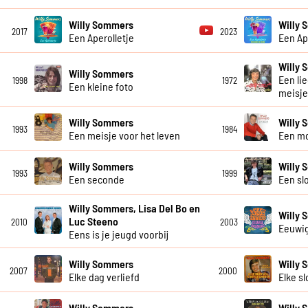
Willy Sommers
Willy 
2017
2023
Een Aperolletje
Een Ap
Willy
Willy Sommers
Een li
1998
1972
Een kleine foto
meisje
Willy Sommers
Willy
1993
1984
Een meisje voor het leven
Een m
Willy Sommers
Willy
1993
1999
Een seconde
Een slo
Willy Sommers, Lisa Del Bo en
Willy
Luc Steeno
2010
2003
Eeuwi
Eens is je jeugd voorbij
Willy Sommers
Willy
2007
2000
Elke dag verliefd
Elke sl
Willy Sommers
Willy