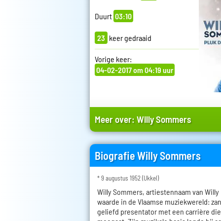
Duurt
03:10
23
keer gedraaid
Vorige keer:
04-02-2017 om 04:19 uur
Meer over:
Willy Sommers
Biografie Willy Sommers
* 9 augustus 1952 (Ukkel)
Willy Sommers, artiestennaam van Willy 
waarde in de Vlaamse muziekwereld: zan
geliefd presentator met een carrière die