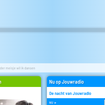
der meisje wil ik dansen
n
Nu op Jouwradio
De nacht van Jouwradio
nu
►