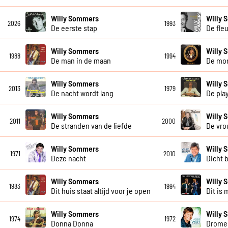
Willy Sommers
Willy
2026
1993
De eerste stap
De fle
Willy Sommers
Willy
1988
1994
De man in de maan
De mo
Willy Sommers
Willy
2013
1979
De nacht wordt lang
De pla
Willy Sommers
Willy
2011
2000
De stranden van de liefde
De vro
Willy Sommers
Willy
1971
2010
Deze nacht
Dicht b
Willy Sommers
Willy 
1983
1994
Dit huis staat altijd voor je open
Dit is 
Willy Sommers
Willy
1974
1972
Donna Donna
Dromen