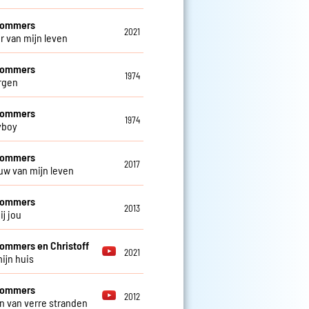
 Sommers
2021
ur van mijn leven
 Sommers
1974
rgen
 Sommers
1974
yboy
 Sommers
2017
uw van mijn leven
 Sommers
2013
ij jou
Sommers en Christoff
2021
mijn huis
 Sommers
2012
 van verre stranden