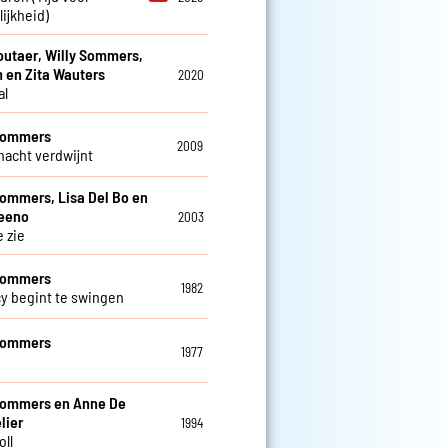
ijkheid)
utaer, Willy Sommers,
 en Zita Wauters
2020
al
 Sommers
2009
 nacht verdwijnt
Sommers, Lisa Del Bo en
teeno
2003
e zie
 Sommers
1982
cy begint te swingen
 Sommers
1977
Sommers en Anne De
lier
1994
oll