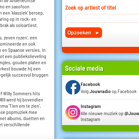
aan de Anderlechtse
ano en saxofoon
Zoek op artiest of titel
 een 'klassiek' beroep,
ring op in rock- en
brak als soloartiest.
, zeven rozen', een
 domineerde en ook
e en Spaanse versies. In
ot een publiekslieveling
ngles, gouden platen en
Sociale media
orkest bouwde hij een
 tegelijk succesvol bruggen
Facebook
Volg
Jouwradio
op Facebook
f Willy Sommers hits
989 werd hij bovendien
mma 'Tien om te zien',
Instagram
amse popmuziek mee
Alle nieuwe muziek op
@Jouw
 met albums, duetten en
Instagram
t verschillende