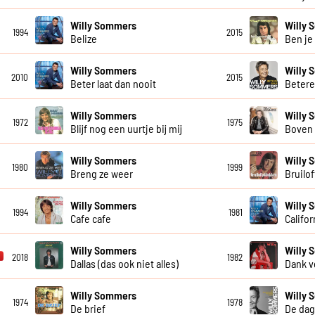
Willy Sommers
Willy
1994
2015
Belize
Ben je
Willy Sommers
Willy
2010
2015
Beter laat dan nooit
Beter
Willy Sommers
Willy
1972
1975
Blijf nog een uurtje bij mij
Boven 
Willy Sommers
Willy
1980
1999
Breng ze weer
Bruilo
Willy Sommers
Willy
1994
1981
Cafe cafe
Califor
Willy Sommers
Willy
2018
1982
Dallas (das ook niet alles)
Dank v
Willy Sommers
Willy
1974
1978
De brief
De dag