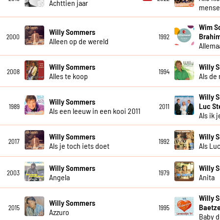
Achttien jaar
mensel
Wim So
Willy Sommers
Brahim
2000
1992
Alleen op de wereld
Allema
Willy Sommers
Willy
2008
1994
Alles te koop
Als de
Willy 
Willy Sommers
Luc S
1989
2011
Als een leeuw in een kooi 2011
Als ik j
Willy Sommers
Willy
2017
1992
Als je toch iets doet
Als Lu
Willy Sommers
Willy
2003
1979
Angela
Anita
Willy 
Willy Sommers
Baetze
2015
1995
Azzuro
Baby d