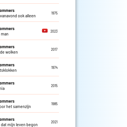
 Sommers
1975
 vanavond ook alleen
 Sommers
2023
e man
 Sommers
2017
de wolken
 Sommers
1974
ftsklokken
 Sommers
2015
nia
 Sommers
1985
oor het samenzijn
 Sommers
2021
 dat mijn leven begon