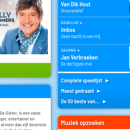
Van Dik Hout
Dromendief
dadelijk
►
Imbos
Deze nacht is van mij
daarna
►
Jan Verbraeken
De dertigste mei
Complete speellijst ►
Meest gedraaid ►
De 50 beste van... ►
De Gieter, is een vaste
ger, entertainer en
Muziek opzoeken
 al meer dan vijf decennia