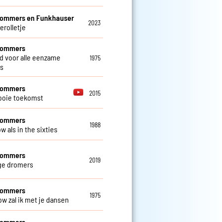
Sommers en Funkhauser
2023
erolletje
 Sommers
ed voor alle eenzame
1975
s
 Sommers
2015
ooie toekomst
 Sommers
1988
w als in the sixties
 Sommers
2019
ge dromers
 Sommers
1975
ow zal ik met je dansen
 Sommers