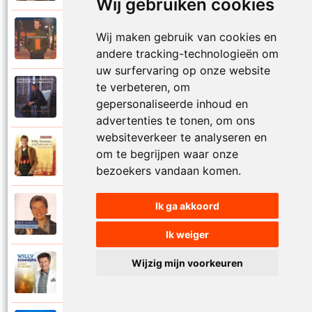
Wij gebruiken cookies
Willy Sommers
Wij maken gebruik van cookies en
2000
Je schenkt hem de dans
andere tracking-technologieën om
uw surfervaring op onze website
te verbeteren, om
Willy Sommers
1998
gepersonaliseerde inhoud en
Jij
advertenties te tonen, om ons
websiteverkeer te analyseren en
Willy Sommers
om te begrijpen waar onze
2007
Jij bent alles voor mij
bezoekers vandaan komen.
Ik ga akkoord
Willy Sommers
2004
Jij bent als een droom
Ik weiger
Wijzig mijn voorkeuren
Willy Sommers
2013
Jij bent de mooiste