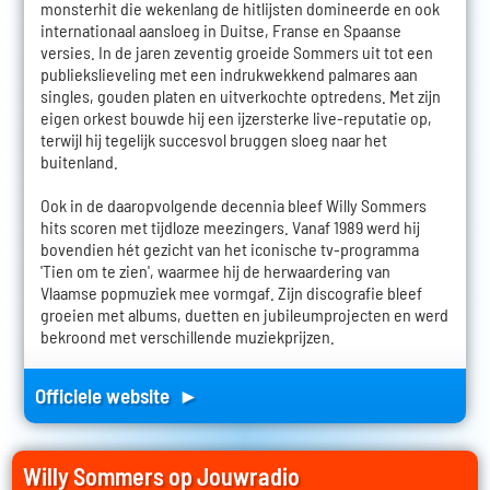
monsterhit die wekenlang de hitlijsten domineerde en ook
internationaal aansloeg in Duitse, Franse en Spaanse
versies. In de jaren zeventig groeide Sommers uit tot een
publiekslieveling met een indrukwekkend palmares aan
singles, gouden platen en uitverkochte optredens. Met zijn
eigen orkest bouwde hij een ijzersterke live-reputatie op,
terwijl hij tegelijk succesvol bruggen sloeg naar het
buitenland.
Ook in de daaropvolgende decennia bleef Willy Sommers
hits scoren met tijdloze meezingers. Vanaf 1989 werd hij
bovendien hét gezicht van het iconische tv-programma
'Tien om te zien', waarmee hij de herwaardering van
Vlaamse popmuziek mee vormgaf. Zijn discografie bleef
groeien met albums, duetten en jubileumprojecten en werd
bekroond met verschillende muziekprijzen.
Officiele website ►
Willy Sommers op Jouwradio