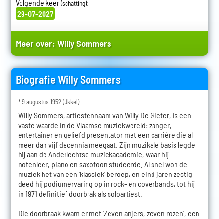
Volgende keer
:
(schatting)
29-07-2027
Meer over:
Willy Sommers
Biografie Willy Sommers
* 9 augustus 1952 (Ukkel)
Willy Sommers, artiestennaam van Willy De Gieter, is een
vaste waarde in de Vlaamse muziekwereld: zanger,
entertainer en geliefd presentator met een carrière die al
meer dan vijf decennia meegaat. Zijn muzikale basis legde
hij aan de Anderlechtse muziekacademie, waar hij
notenleer, piano en saxofoon studeerde. Al snel won de
muziek het van een 'klassiek' beroep, en eind jaren zestig
deed hij podiumervaring op in rock- en coverbands, tot hij
in 1971 definitief doorbrak als soloartiest.
Die doorbraak kwam er met 'Zeven anjers, zeven rozen', een