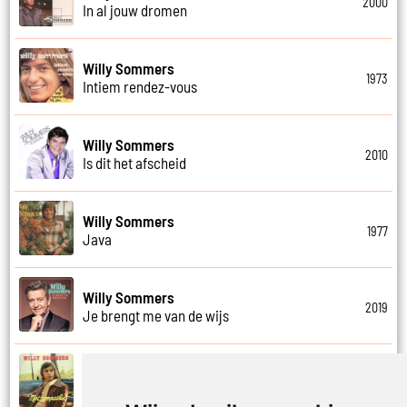
2000
In al jouw dromen
Willy Sommers
1973
Intiem rendez-vous
Willy Sommers
2010
Is dit het afscheid
Willy Sommers
1977
Java
Willy Sommers
2019
Je brengt me van de wijs
Willy Sommers
1972
Je kus zegt vaarwel