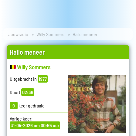
Jouwradio
Willy Sommers
Hallo meneer
Hallo meneer
Willy Sommers
Uitgebracht in
1977
Duurt
02:36
9
keer gedraaid
Vorige keer:
31-05-2026 om 00:55 uur