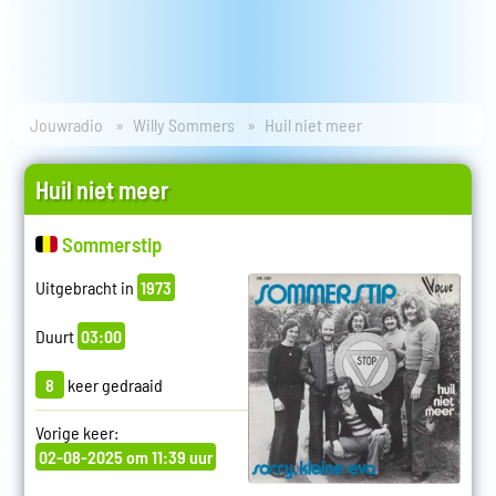
Jouwradio
Willy Sommers
Huil niet meer
Huil niet meer
Sommerstip
Uitgebracht in
1973
Duurt
03:00
8
keer gedraaid
Vorige keer:
02-08-2025 om 11:39 uur