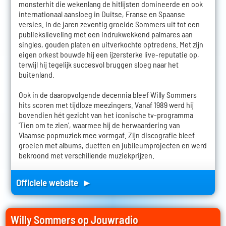
monsterhit die wekenlang de hitlijsten domineerde en ook
internationaal aansloeg in Duitse, Franse en Spaanse
versies. In de jaren zeventig groeide Sommers uit tot een
publiekslieveling met een indrukwekkend palmares aan
singles, gouden platen en uitverkochte optredens. Met zijn
eigen orkest bouwde hij een ijzersterke live-reputatie op,
terwijl hij tegelijk succesvol bruggen sloeg naar het
buitenland.
Ook in de daaropvolgende decennia bleef Willy Sommers
hits scoren met tijdloze meezingers. Vanaf 1989 werd hij
bovendien hét gezicht van het iconische tv-programma
'Tien om te zien', waarmee hij de herwaardering van
Vlaamse popmuziek mee vormgaf. Zijn discografie bleef
groeien met albums, duetten en jubileumprojecten en werd
bekroond met verschillende muziekprijzen.
Officiele website ►
Willy Sommers op Jouwradio