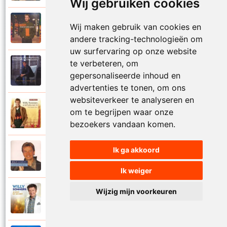
Wij gebruiken cookies
Willy Sommers
Wij maken gebruik van cookies en
2000
Je schenkt hem de dans
andere tracking-technologieën om
uw surfervaring op onze website
te verbeteren, om
Willy Sommers
1998
gepersonaliseerde inhoud en
Jij
advertenties te tonen, om ons
websiteverkeer te analyseren en
Willy Sommers
om te begrijpen waar onze
2007
Jij bent alles voor mij
bezoekers vandaan komen.
Ik ga akkoord
Willy Sommers
2004
Jij bent als een droom
Ik weiger
Wijzig mijn voorkeuren
Willy Sommers
2013
Jij bent de mooiste