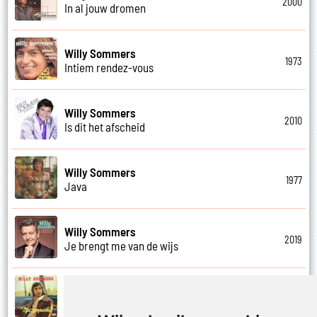
2000
In al jouw dromen
Willy Sommers
1973
Intiem rendez-vous
Willy Sommers
2010
Is dit het afscheid
Willy Sommers
1977
Java
Willy Sommers
2019
Je brengt me van de wijs
Willy Sommers
1972
Je kus zegt vaarwel