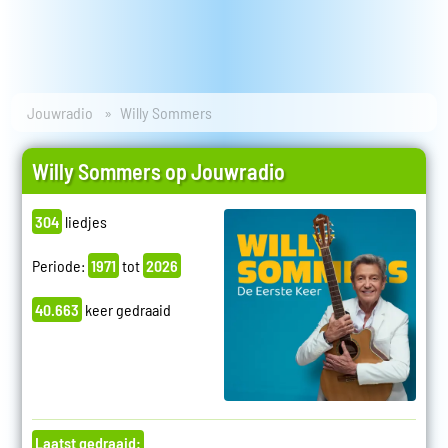
Jouwradio
Willy Sommers
Willy Sommers op Jouwradio
304
liedjes
Periode:
1971
tot
2026
40.663
keer gedraaid
Laatst gedraaid: