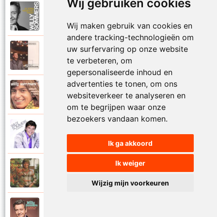
Wij gebruiken cookies
Willy Sommers
2021
Ik zorg voor het feest
Wij maken gebruik van cookies en
andere tracking-technologieën om
uw surfervaring op onze website
Willy Sommers
2000
In al jouw dromen
te verbeteren, om
gepersonaliseerde inhoud en
advertenties te tonen, om ons
Willy Sommers
1973
websiteverkeer te analyseren en
Intiem rendez-vous
om te begrijpen waar onze
bezoekers vandaan komen.
Willy Sommers
2010
Is dit het afscheid
Ik ga akkoord
Ik weiger
Willy Sommers
1977
Java
Wijzig mijn voorkeuren
Willy Sommers
2019