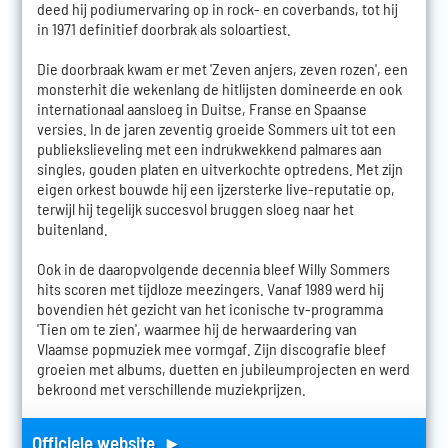
deed hij podiumervaring op in rock- en coverbands, tot hij
in 1971 definitief doorbrak als soloartiest.
Die doorbraak kwam er met 'Zeven anjers, zeven rozen', een
monsterhit die wekenlang de hitlijsten domineerde en ook
internationaal aansloeg in Duitse, Franse en Spaanse
versies. In de jaren zeventig groeide Sommers uit tot een
publiekslieveling met een indrukwekkend palmares aan
singles, gouden platen en uitverkochte optredens. Met zijn
eigen orkest bouwde hij een ijzersterke live-reputatie op,
terwijl hij tegelijk succesvol bruggen sloeg naar het
buitenland.
Ook in de daaropvolgende decennia bleef Willy Sommers
hits scoren met tijdloze meezingers. Vanaf 1989 werd hij
bovendien hét gezicht van het iconische tv-programma
'Tien om te zien', waarmee hij de herwaardering van
Vlaamse popmuziek mee vormgaf. Zijn discografie bleef
groeien met albums, duetten en jubileumprojecten en werd
bekroond met verschillende muziekprijzen.
Officiele website ►