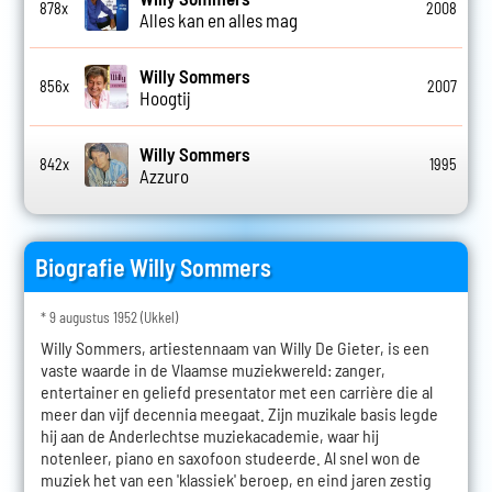
878x
2008
Alles kan en alles mag
Willy Sommers
856x
2007
Hoogtij
Willy Sommers
842x
1995
Azzuro
Biografie Willy Sommers
* 9 augustus 1952 (Ukkel)
Willy Sommers, artiestennaam van Willy De Gieter, is een
vaste waarde in de Vlaamse muziekwereld: zanger,
entertainer en geliefd presentator met een carrière die al
meer dan vijf decennia meegaat. Zijn muzikale basis legde
hij aan de Anderlechtse muziekacademie, waar hij
notenleer, piano en saxofoon studeerde. Al snel won de
muziek het van een 'klassiek' beroep, en eind jaren zestig