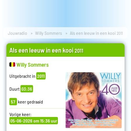
Jouwradio
Willy Sommers
Als een leeuw in een kooi
2011
Als een leeuw in een kooi
2011
Willy Sommers
Uitgebracht in
2011
Duurt
03:36
57
keer gedraaid
Vorige keer:
05-06-2026 om 15:36 uur