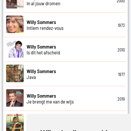
2000
In al jouw dromen
Willy Sommers
1973
Intiem rendez-vous
Willy Sommers
2010
Is dit het afscheid
Willy Sommers
1977
Java
Willy Sommers
2019
Je brengt me van de wijs
Willy Sommers
1972
Je kus zegt vaarwel