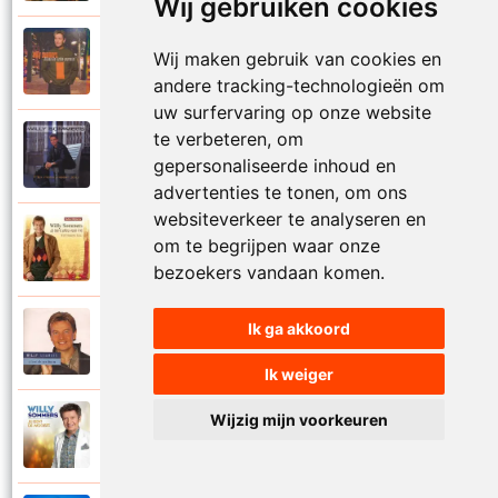
Wij gebruiken cookies
Willy Sommers
Wij maken gebruik van cookies en
2000
Je schenkt hem de dans
andere tracking-technologieën om
uw surfervaring op onze website
te verbeteren, om
Willy Sommers
1998
gepersonaliseerde inhoud en
Jij
advertenties te tonen, om ons
websiteverkeer te analyseren en
Willy Sommers
om te begrijpen waar onze
2007
Jij bent alles voor mij
bezoekers vandaan komen.
Ik ga akkoord
Willy Sommers
2004
Jij bent als een droom
Ik weiger
Wijzig mijn voorkeuren
Willy Sommers
2013
Jij bent de mooiste