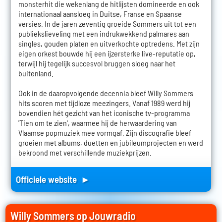
monsterhit die wekenlang de hitlijsten domineerde en ook
internationaal aansloeg in Duitse, Franse en Spaanse
versies. In de jaren zeventig groeide Sommers uit tot een
publiekslieveling met een indrukwekkend palmares aan
singles, gouden platen en uitverkochte optredens. Met zijn
eigen orkest bouwde hij een ijzersterke live-reputatie op,
terwijl hij tegelijk succesvol bruggen sloeg naar het
buitenland.
Ook in de daaropvolgende decennia bleef Willy Sommers
hits scoren met tijdloze meezingers. Vanaf 1989 werd hij
bovendien hét gezicht van het iconische tv-programma
'Tien om te zien', waarmee hij de herwaardering van
Vlaamse popmuziek mee vormgaf. Zijn discografie bleef
groeien met albums, duetten en jubileumprojecten en werd
bekroond met verschillende muziekprijzen.
Officiele website ►
Willy Sommers op Jouwradio