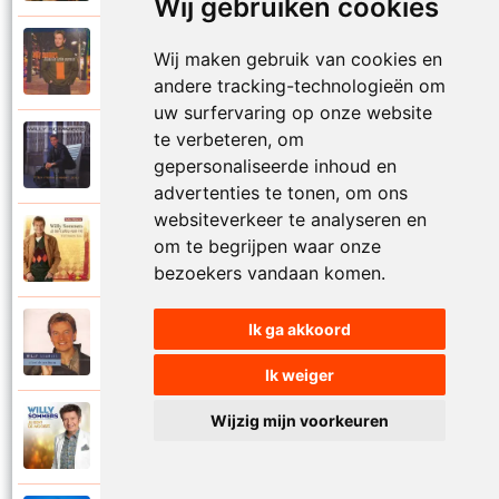
Wij gebruiken cookies
Willy Sommers
Wij maken gebruik van cookies en
2000
Je schenkt hem de dans
andere tracking-technologieën om
uw surfervaring op onze website
te verbeteren, om
Willy Sommers
1998
gepersonaliseerde inhoud en
Jij
advertenties te tonen, om ons
websiteverkeer te analyseren en
Willy Sommers
om te begrijpen waar onze
2007
Jij bent alles voor mij
bezoekers vandaan komen.
Ik ga akkoord
Willy Sommers
2004
Jij bent als een droom
Ik weiger
Wijzig mijn voorkeuren
Willy Sommers
2013
Jij bent de mooiste