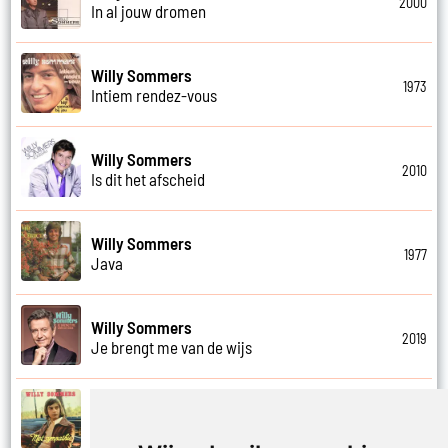
2000
In al jouw dromen
Willy Sommers
1973
Intiem rendez-vous
Willy Sommers
2010
Is dit het afscheid
Willy Sommers
1977
Java
Willy Sommers
2019
Je brengt me van de wijs
Willy Sommers
1972
Je kus zegt vaarwel