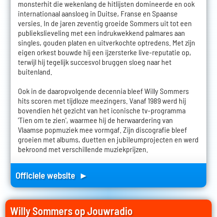
monsterhit die wekenlang de hitlijsten domineerde en ook
internationaal aansloeg in Duitse, Franse en Spaanse
versies. In de jaren zeventig groeide Sommers uit tot een
publiekslieveling met een indrukwekkend palmares aan
singles, gouden platen en uitverkochte optredens. Met zijn
eigen orkest bouwde hij een ijzersterke live-reputatie op,
terwijl hij tegelijk succesvol bruggen sloeg naar het
buitenland.
Ook in de daaropvolgende decennia bleef Willy Sommers
hits scoren met tijdloze meezingers. Vanaf 1989 werd hij
bovendien hét gezicht van het iconische tv-programma
'Tien om te zien', waarmee hij de herwaardering van
Vlaamse popmuziek mee vormgaf. Zijn discografie bleef
groeien met albums, duetten en jubileumprojecten en werd
bekroond met verschillende muziekprijzen.
Officiele website ►
Willy Sommers op Jouwradio