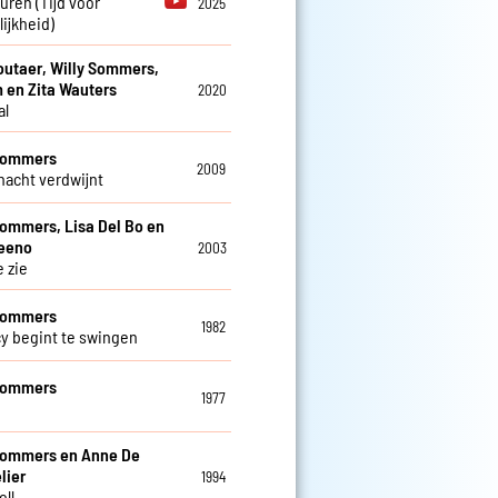
euren (Tijd voor
2025
ijkheid)
utaer, Willy Sommers,
 en Zita Wauters
2020
al
 Sommers
2009
 nacht verdwijnt
Sommers, Lisa Del Bo en
teeno
2003
e zie
 Sommers
1982
cy begint te swingen
 Sommers
1977
Sommers en Anne De
lier
1994
oll