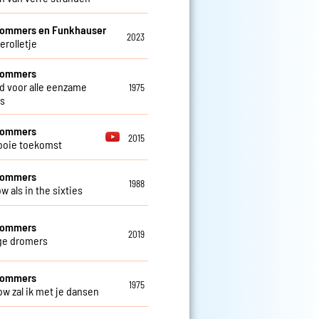
Sommers en Funkhauser
2023
erolletje
 Sommers
ed voor alle eenzame
1975
s
 Sommers
2015
ooie toekomst
 Sommers
1988
w als in the sixties
 Sommers
2019
ge dromers
 Sommers
1975
ow zal ik met je dansen