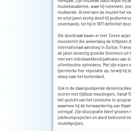
meegaat. Zijn muzikale basis legde hij 
muziekacademie, waar hij notenleer, pi
studeerde. Al snel won de muziek het van
en eind jaren zestig deed hij podiumerva
coverbands, tot hij in 1971 definitief door
Die doorbraak kwam er met 'Zeven anjers
monsterhit die wekenlang de hitlijsten
internationaal aansloeg in Duitse, Frans
de jaren zeventig groeide Sommers uit t
met een indrukwekkend palmares aan si
uitverkochte optredens. Met zijn eigen 
ijzersterke live-reputatie op, terwijl hij
sloeg naar het buitenland.
Ook in de daaropvolgende decennia blee
scoren met tijdloze meezingers. Vanaf 1
hét gezicht van het iconische tv-progra
waarmee hij de herwaardering van Vla
vormgaf. Zijn discografie bleef groeien
jubileumprojecten en werd bekroond me
muziekprijzen.