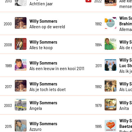
Alle kl
2013
2022
Achttien jaar
mensel
Wim So
Willy Sommers
Brahim
2000
1992
Alleen op de wereld
Allema
Willy Sommers
Willy
2008
1994
Alles te koop
Als de
Willy 
Willy Sommers
Luc S
1989
2011
Als een leeuw in een kooi 2011
Als ik j
Willy Sommers
Willy
2017
1992
Als je toch iets doet
Als Lu
Willy Sommers
Willy
2003
1979
Angela
Anita
Willy 
Willy Sommers
Baetze
2015
1995
Azzuro
Baby d