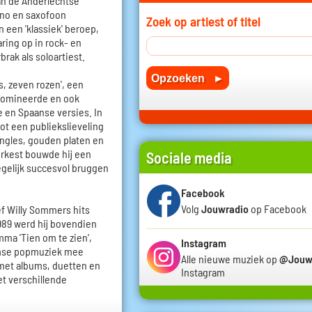
aan de Anderlechtse
ano en saxofoon
Zoek op artiest of titel
 een 'klassiek' beroep,
ring op in rock- en
brak als soloartiest.
, zeven rozen', een
 domineerde en ook
e en Spaanse versies. In
ot een publiekslieveling
ngles, gouden platen en
orkest bouwde hij een
Sociale media
 tegelijk succesvol bruggen
Facebook
Volg
Jouwradio
op Facebook
f Willy Sommers hits
989 werd hij bovendien
mma 'Tien om te zien',
Instagram
amse popmuziek mee
Alle nieuwe muziek op
@Jouw
 met albums, duetten en
Instagram
t verschillende