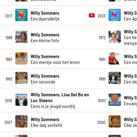
Willy Sommers
Willy 
2017
2023
Een Aperolletje
Een Ap
Willy
Willy Sommers
Een li
1998
1972
Een kleine foto
meisje
Willy Sommers
Willy
1993
1984
Een meisje voor het leven
Een m
Willy Sommers
Willy
1993
1999
Een seconde
Een slo
Willy Sommers, Lisa Del Bo en
Willy
Luc Steeno
2010
2003
Eeuwi
Eens is je jeugd voorbij
Willy Sommers
Willy
2007
2000
Elke dag verliefd
Elke sl