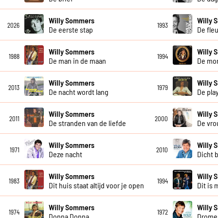
Willy Sommers
Willy
2026
1993
De eerste stap
De fle
Willy Sommers
Willy
1988
1994
De man in de maan
De mo
Willy Sommers
Willy
2013
1979
De nacht wordt lang
De pla
Willy Sommers
Willy
2011
2000
De stranden van de liefde
De vro
Willy Sommers
Willy
1971
2010
Deze nacht
Dicht b
Willy Sommers
Willy 
1983
1994
Dit huis staat altijd voor je open
Dit is 
Willy Sommers
Willy
1974
1972
Donna Donna
Dromen