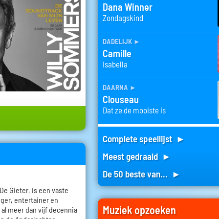
Dana Winner
Zondagskind
dadelijk
►
Camille
Isabella
daarna
►
Clouseau
Dat ze de mooiste is
Complete speellijst ►
Meest gedraaid ►
De 50 beste van... ►
De Gieter, is een vaste
ger, entertainer en
Muziek opzoeken
 al meer dan vijf decennia