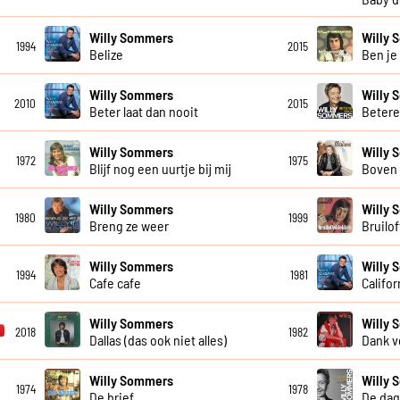
Willy Sommers
Willy
1994
2015
Belize
Ben je
Willy Sommers
Willy
2010
2015
Beter laat dan nooit
Beter
Willy Sommers
Willy
1972
1975
Blijf nog een uurtje bij mij
Boven 
Willy Sommers
Willy
1980
1999
Breng ze weer
Bruilo
Willy Sommers
Willy
1994
1981
Cafe cafe
Califor
Willy Sommers
Willy
2018
1982
Dallas (das ook niet alles)
Dank v
Willy Sommers
Willy
1974
1978
De brief
De dag