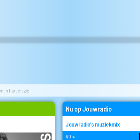
 mijn hart en ziel
Nu op Jouwradio
Jouwradio's muziekmix
nu
►