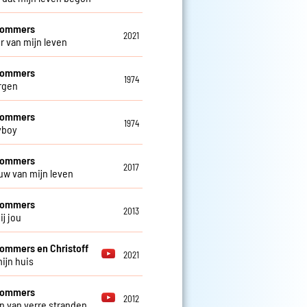
 Sommers
2021
ur van mijn leven
 Sommers
1974
rgen
 Sommers
1974
yboy
 Sommers
2017
uw van mijn leven
 Sommers
2013
ij jou
Sommers en Christoff
2021
mijn huis
 Sommers
2012
 van verre stranden