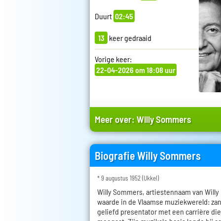
Duurt
02:45
13
keer gedraaid
Vorige keer:
22-04-2026 om 18:08 uur
Meer over:
Willy Sommers
Biografie Willy Sommers
* 9 augustus 1952 (Ukkel)
Willy Sommers, artiestennaam van Willy 
waarde in de Vlaamse muziekwereld: zan
geliefd presentator met een carrière die