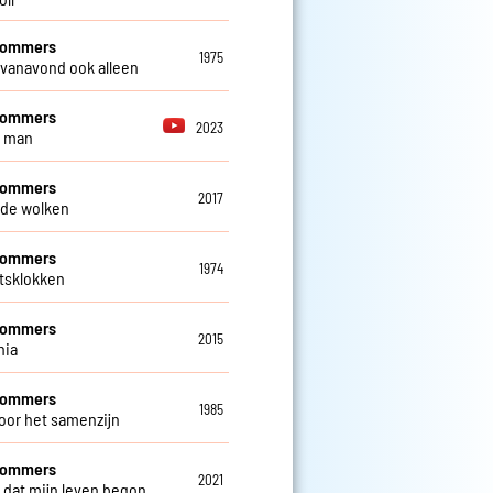
 Sommers
1975
 vanavond ook alleen
 Sommers
2023
e man
 Sommers
2017
de wolken
 Sommers
1974
ftsklokken
 Sommers
2015
nia
 Sommers
1985
oor het samenzijn
 Sommers
2021
 dat mijn leven begon