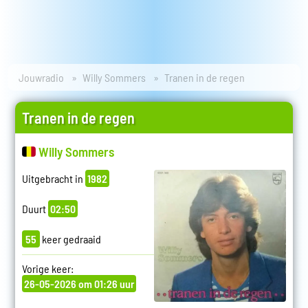
Jouwradio
Willy Sommers
Tranen in de regen
Tranen in de regen
Willy Sommers
Uitgebracht in
1982
Duurt
02:50
55
keer gedraaid
Vorige keer:
26-05-2026 om 01:26 uur