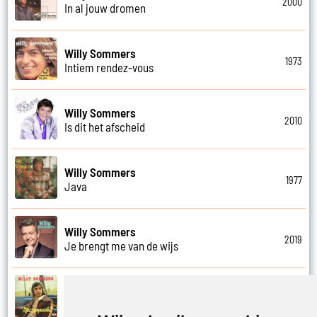
2000
In al jouw dromen
Willy Sommers
1973
Intiem rendez-vous
Willy Sommers
2010
Is dit het afscheid
Willy Sommers
1977
Java
Willy Sommers
2019
Je brengt me van de wijs
Willy Sommers
1972
Je kus zegt vaarwel