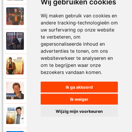
Wij gebruiken cookies
Willy Sommers
Wij maken gebruik van cookies en
2000
Je schenkt hem de dans
andere tracking-technologieën om
uw surfervaring op onze website
te verbeteren, om
Willy Sommers
1998
gepersonaliseerde inhoud en
Jij
advertenties te tonen, om ons
websiteverkeer te analyseren en
Willy Sommers
om te begrijpen waar onze
2007
Jij bent alles voor mij
bezoekers vandaan komen.
Ik ga akkoord
Willy Sommers
2004
Jij bent als een droom
Ik weiger
Wijzig mijn voorkeuren
Willy Sommers
2013
Jij bent de mooiste