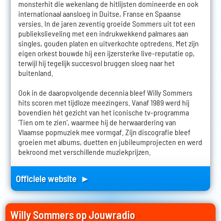
monsterhit die wekenlang de hitlijsten domineerde en ook
internationaal aansloeg in Duitse, Franse en Spaanse
versies. In de jaren zeventig groeide Sommers uit tot een
publiekslieveling met een indrukwekkend palmares aan
singles, gouden platen en uitverkochte optredens. Met zijn
eigen orkest bouwde hij een ijzersterke live-reputatie op,
terwijl hij tegelijk succesvol bruggen sloeg naar het
buitenland.
Ook in de daaropvolgende decennia bleef Willy Sommers
hits scoren met tijdloze meezingers. Vanaf 1989 werd hij
bovendien hét gezicht van het iconische tv-programma
'Tien om te zien', waarmee hij de herwaardering van
Vlaamse popmuziek mee vormgaf. Zijn discografie bleef
groeien met albums, duetten en jubileumprojecten en werd
bekroond met verschillende muziekprijzen.
Officiele website ►
Willy Sommers op Jouwradio