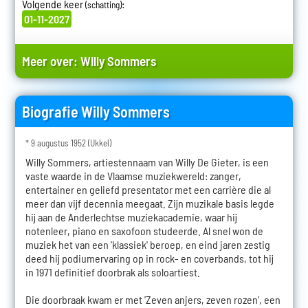
Volgende keer
:
(schatting)
01-11-2027
Meer over:
Willy Sommers
Biografie Willy Sommers
* 9 augustus 1952 (Ukkel)
Willy Sommers, artiestennaam van Willy De Gieter, is een
vaste waarde in de Vlaamse muziekwereld: zanger,
entertainer en geliefd presentator met een carrière die al
meer dan vijf decennia meegaat. Zijn muzikale basis legde
hij aan de Anderlechtse muziekacademie, waar hij
notenleer, piano en saxofoon studeerde. Al snel won de
muziek het van een 'klassiek' beroep, en eind jaren zestig
deed hij podiumervaring op in rock- en coverbands, tot hij
in 1971 definitief doorbrak als soloartiest.
Die doorbraak kwam er met 'Zeven anjers, zeven rozen', een