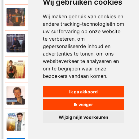
Wij gebruiken cookies
Willy Sommers
Wij maken gebruik van cookies en
2000
Je schenkt hem de dans
andere tracking-technologieën om
uw surfervaring op onze website
te verbeteren, om
Willy Sommers
1998
gepersonaliseerde inhoud en
Jij
advertenties te tonen, om ons
websiteverkeer te analyseren en
Willy Sommers
om te begrijpen waar onze
2007
Jij bent alles voor mij
bezoekers vandaan komen.
Ik ga akkoord
Willy Sommers
2004
Jij bent als een droom
Ik weiger
Wijzig mijn voorkeuren
Willy Sommers
2013
Jij bent de mooiste