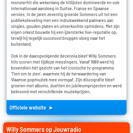
monsterhit die wekenlang de hitlijsten domineerde en ook
internationaal aansloeg in Duitse, Franse en Spaanse
versies. In de jaren zeventig groeide Sommers uit tot een
publiekslieveling met een indrukwekkend palmares aan
singles, gouden platen en uitverkochte optredens. Met zijn
eigen orkest bouwde hij een ijzersterke live-reputatie op,
terwijl hij tegelijk succesvol bruggen sloeg naar het
buitenland.
Ook in de daaropvolgende decennia bleef Willy Sommers
hits scoren met tijdloze meezingers. Vanaf 1989 werd hij
bovendien hét gezicht van het iconische tv-programma
'Tien om te zien', waarmee hij de herwaardering van
Vlaamse popmuziek mee vormgaf. Zijn discografie bleef
groeien met albums, duetten en jubileumprojecten en werd
bekroond met verschillende muziekprijzen.
Officiele website ►
Willy Sommers op Jouwradio