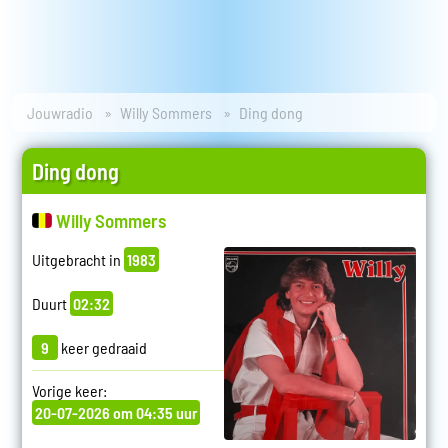
Jouwradio
Willy Sommers
Ding dong
Ding dong
Willy Sommers
Uitgebracht in
1983
Duurt
02:32
9
keer gedraaid
Vorige keer:
20-07-2026 om 04:35 uur