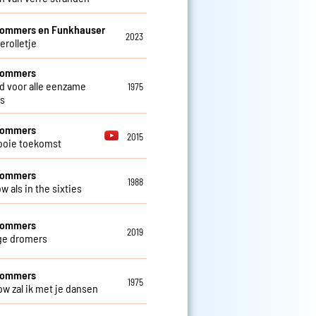
Sommers en Funkhauser
2023
erolletje
 Sommers
ed voor alle eenzame
1975
s
 Sommers
2015
ooie toekomst
 Sommers
1988
w als in the sixties
 Sommers
2019
ge dromers
 Sommers
1975
ow zal ik met je dansen