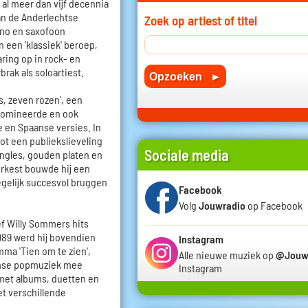
 al meer dan vijf decennia
aan de Anderlechtse
Zoek op artiest of titel
ano en saxofoon
 een 'klassiek' beroep,
ring op in rock- en
brak als soloartiest.
, zeven rozen', een
 domineerde en ook
e en Spaanse versies. In
ot een publiekslieveling
Sociale media
ngles, gouden platen en
orkest bouwde hij een
 tegelijk succesvol bruggen
Facebook
Volg
Jouwradio
op Facebook
f Willy Sommers hits
989 werd hij bovendien
Instagram
mma 'Tien om te zien',
Alle nieuwe muziek op
@Jouw
amse popmuziek mee
Instagram
 met albums, duetten en
t verschillende