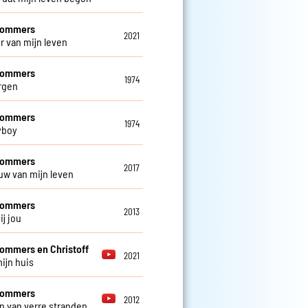
 Sommers
2021
ur van mijn leven
 Sommers
1974
rgen
 Sommers
1974
yboy
 Sommers
2017
uw van mijn leven
 Sommers
2013
ij jou
Sommers en Christoff
2021
mijn huis
 Sommers
2012
 van verre stranden