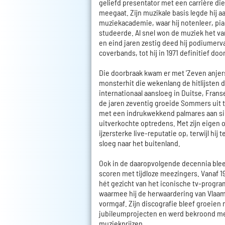
geliefd presentator met een carrière die
meegaat. Zijn muzikale basis legde hij 
muziekacademie, waar hij notenleer, pi
studeerde. Al snel won de muziek het van
en eind jaren zestig deed hij podiumerva
coverbands, tot hij in 1971 definitief door
Die doorbraak kwam er met 'Zeven anjers
monsterhit die wekenlang de hitlijsten
internationaal aansloeg in Duitse, Frans
de jaren zeventig groeide Sommers uit t
met een indrukwekkend palmares aan si
uitverkochte optredens. Met zijn eigen 
ijzersterke live-reputatie op, terwijl hij
sloeg naar het buitenland.
Ook in de daaropvolgende decennia blee
scoren met tijdloze meezingers. Vanaf 1
hét gezicht van het iconische tv-progra
waarmee hij de herwaardering van Vla
vormgaf. Zijn discografie bleef groeien
jubileumprojecten en werd bekroond me
muziekprijzen.