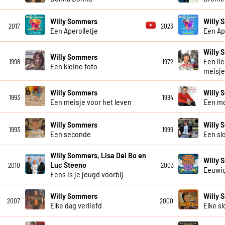
Willy Sommers
Willy 
2017
2023
Een Aperolletje
Een Ap
Willy
Willy Sommers
Een li
1998
1972
Een kleine foto
meisje
Willy Sommers
Willy
1993
1984
Een meisje voor het leven
Een m
Willy Sommers
Willy
1993
1999
Een seconde
Een slo
Willy Sommers, Lisa Del Bo en
Willy
Luc Steeno
2010
2003
Eeuwi
Eens is je jeugd voorbij
Willy Sommers
Willy
2007
2000
Elke dag verliefd
Elke sl