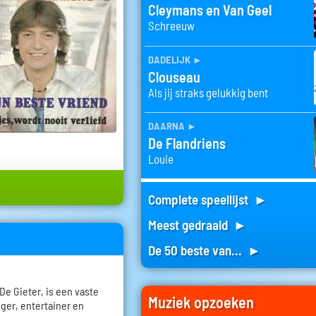
Cleymans en Van Geel
Schreeuw
dadelijk
►
Clouseau
Als jij straks gelukkig bent
daarna
►
De Flandriens
Louie
Complete speellijst ►
Meest gedraaid ►
De 50 beste van... ►
De Gieter, is een vaste
Muziek opzoeken
ger, entertainer en