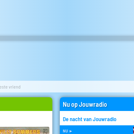
este vriend
Nu op Jouwradio
De nacht van Jouwradio
nu
►