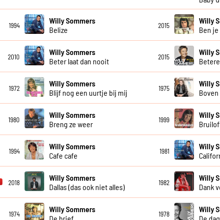
Willy Sommers
Willy
1994
2015
Belize
Ben je
Willy Sommers
Willy
2010
2015
Beter laat dan nooit
Beter
Willy Sommers
Willy
1972
1975
Blijf nog een uurtje bij mij
Boven 
Willy Sommers
Willy
1980
1999
Breng ze weer
Bruilo
Willy Sommers
Willy
1994
1981
Cafe cafe
Califor
Willy Sommers
Willy
2018
1982
Dallas (das ook niet alles)
Dank v
Willy Sommers
Willy
1974
1978
De brief
De dag