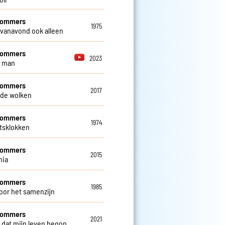
 Sommers
1975
 vanavond ook alleen
 Sommers
2023
e man
 Sommers
2017
de wolken
 Sommers
1974
ftsklokken
 Sommers
2015
nia
 Sommers
1985
oor het samenzijn
 Sommers
2021
 dat mijn leven begon