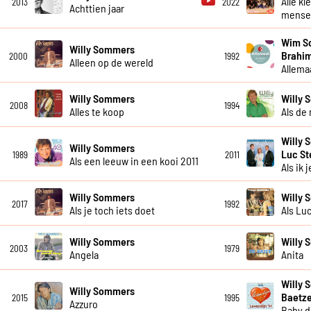
Alle kl
2013
2022
Achttien jaar
mensel
Wim So
Willy Sommers
Brahim
2000
1992
Alleen op de wereld
Allema
Willy Sommers
Willy
2008
1994
Alles te koop
Als de
Willy 
Willy Sommers
Luc S
1989
2011
Als een leeuw in een kooi 2011
Als ik j
Willy Sommers
Willy
2017
1992
Als je toch iets doet
Als Lu
Willy Sommers
Willy
2003
1979
Angela
Anita
Willy 
Willy Sommers
Baetze
2015
1995
Azzuro
Baby d