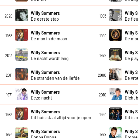
Willy Sommers
Willy
2026
1993
De eerste stap
De fle
Willy Sommers
Willy
1988
1994
De man in de maan
De mo
Willy Sommers
Willy
2013
1979
De nacht wordt lang
De pla
Willy Sommers
Willy
2011
2000
De stranden van de liefde
De vro
Willy Sommers
Willy
1971
2010
Deze nacht
Dicht b
Willy Sommers
Willy 
1983
1994
Dit huis staat altijd voor je open
Dit is 
Willy Sommers
Willy
1974
1972
Donna Donna
Dromen