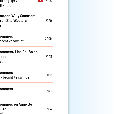
euren (Tijd voor
2025
ijkheid)
utaer, Willy Sommers,
 en Zita Wauters
2020
al
 Sommers
2009
 nacht verdwijnt
Sommers, Lisa Del Bo en
teeno
2003
e zie
 Sommers
1982
cy begint te swingen
 Sommers
1977
Sommers en Anne De
lier
1994
oll