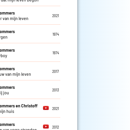
 Sommers
2021
ur van mijn leven
 Sommers
1974
rgen
 Sommers
1974
yboy
 Sommers
2017
uw van mijn leven
 Sommers
2013
ij jou
Sommers en Christoff
2021
mijn huis
 Sommers
2012
 van verre stranden