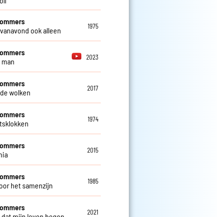
oll
 Sommers
1975
 vanavond ook alleen
 Sommers
2023
e man
 Sommers
2017
de wolken
 Sommers
1974
ftsklokken
 Sommers
2015
nia
 Sommers
1985
oor het samenzijn
 Sommers
2021
 dat mijn leven begon