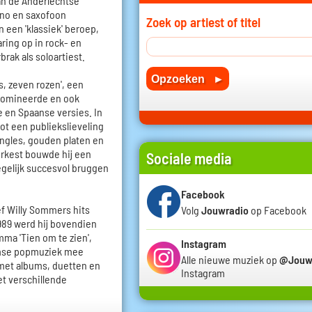
aan de Anderlechtse
ano en saxofoon
Zoek op artiest of titel
 een 'klassiek' beroep,
ring op in rock- en
brak als soloartiest.
, zeven rozen', een
 domineerde en ook
e en Spaanse versies. In
ot een publiekslieveling
ngles, gouden platen en
orkest bouwde hij een
Sociale media
 tegelijk succesvol bruggen
Facebook
f Willy Sommers hits
Volg
Jouwradio
op Facebook
989 werd hij bovendien
mma 'Tien om te zien',
Instagram
amse popmuziek mee
Alle nieuwe muziek op
@Jouw
 met albums, duetten en
Instagram
t verschillende