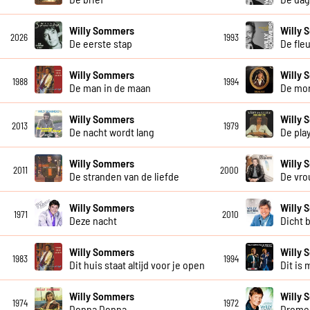
Willy Sommers
Willy
2026
1993
De eerste stap
De fle
Willy Sommers
Willy
1988
1994
De man in de maan
De mo
Willy Sommers
Willy
2013
1979
De nacht wordt lang
De pla
Willy Sommers
Willy
2011
2000
De stranden van de liefde
De vro
Willy Sommers
Willy
1971
2010
Deze nacht
Dicht b
Willy Sommers
Willy 
1983
1994
Dit huis staat altijd voor je open
Dit is 
Willy Sommers
Willy
1974
1972
Donna Donna
Dromen