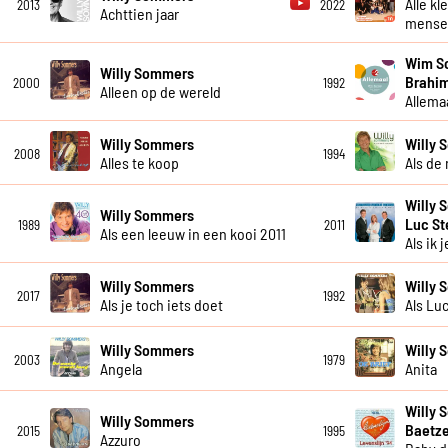
Alle kl
2013
2022
Achttien jaar
mensel
Wim So
Willy Sommers
Brahim
2000
1992
Alleen op de wereld
Allema
Willy Sommers
Willy
2008
1994
Alles te koop
Als de
Willy 
Willy Sommers
Luc S
1989
2011
Als een leeuw in een kooi 2011
Als ik j
Willy Sommers
Willy
2017
1992
Als je toch iets doet
Als Lu
Willy Sommers
Willy
2003
1979
Angela
Anita
Willy 
Willy Sommers
Baetze
2015
1995
Azzuro