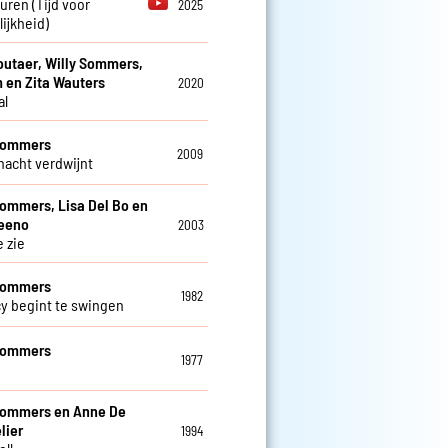
euren (Tijd voor
2025
ijkheid)
utaer, Willy Sommers,
 en Zita Wauters
2020
al
 Sommers
2009
 nacht verdwijnt
Sommers, Lisa Del Bo en
teeno
2003
e zie
 Sommers
1982
cy begint te swingen
 Sommers
1977
Sommers en Anne De
lier
1994