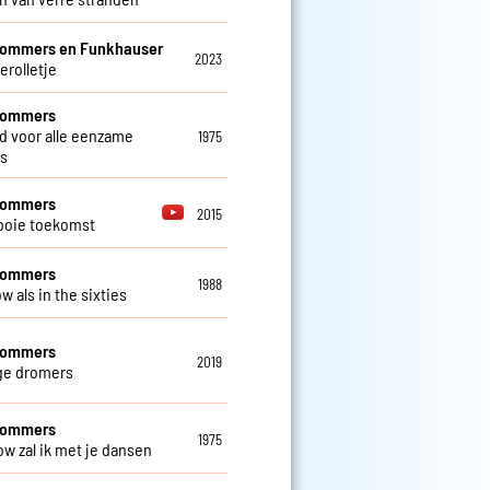
Sommers en Funkhauser
2023
erolletje
 Sommers
ed voor alle eenzame
1975
s
 Sommers
2015
ooie toekomst
 Sommers
1988
w als in the sixties
 Sommers
2019
ge dromers
 Sommers
1975
ow zal ik met je dansen