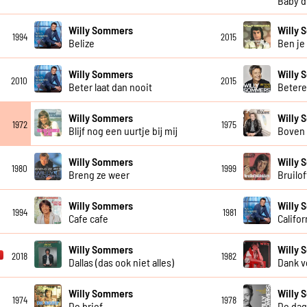
Baby d
Willy Sommers
Willy
1994
2015
Belize
Ben je
Willy Sommers
Willy
2010
2015
Beter laat dan nooit
Beter
Willy Sommers
Willy
1972
1975
Blijf nog een uurtje bij mij
Boven 
Willy Sommers
Willy
1980
1999
Breng ze weer
Bruilo
Willy Sommers
Willy
1994
1981
Cafe cafe
Califor
Willy Sommers
Willy
2018
1982
Dallas (das ook niet alles)
Dank v
Willy Sommers
Willy
1974
1978
De brief
De dag