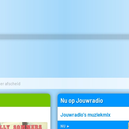
der afscheid
Nu op Jouwradio
Jouwradio's muziekmix
nu
►