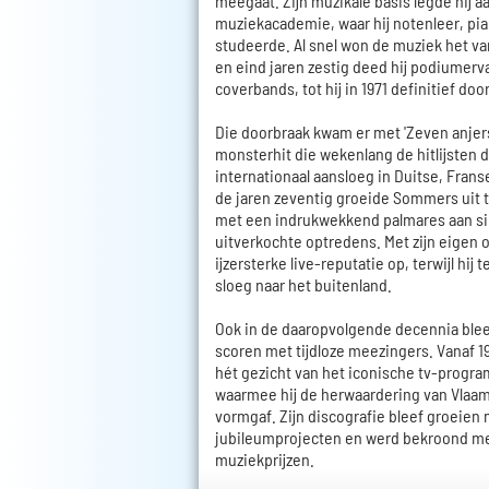
meegaat. Zijn muzikale basis legde hij 
muziekacademie, waar hij notenleer, pi
studeerde. Al snel won de muziek het van
en eind jaren zestig deed hij podiumerva
coverbands, tot hij in 1971 definitief door
Die doorbraak kwam er met 'Zeven anjers
monsterhit die wekenlang de hitlijsten
internationaal aansloeg in Duitse, Frans
de jaren zeventig groeide Sommers uit t
met een indrukwekkend palmares aan si
uitverkochte optredens. Met zijn eigen 
ijzersterke live-reputatie op, terwijl hij
sloeg naar het buitenland.
Ook in de daaropvolgende decennia blee
scoren met tijdloze meezingers. Vanaf 1
hét gezicht van het iconische tv-progra
waarmee hij de herwaardering van Vla
vormgaf. Zijn discografie bleef groeien
jubileumprojecten en werd bekroond me
muziekprijzen.