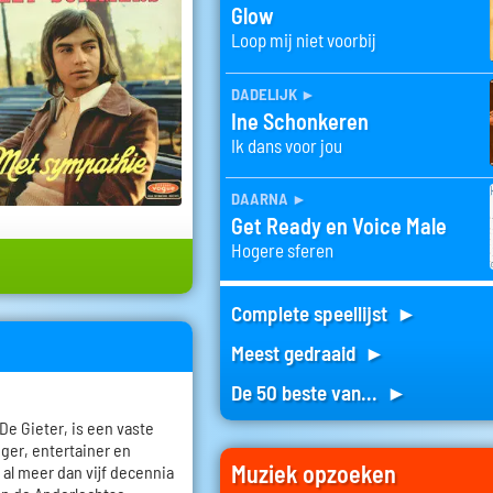
Glow
Loop mij niet voorbij
dadelijk
►
Ine Schonkeren
Ik dans voor jou
daarna
►
Get Ready en Voice Male
Hogere sferen
Complete speellijst ►
Meest gedraaid ►
De 50 beste van... ►
De Gieter, is een vaste
ger, entertainer en
Muziek opzoeken
 al meer dan vijf decennia