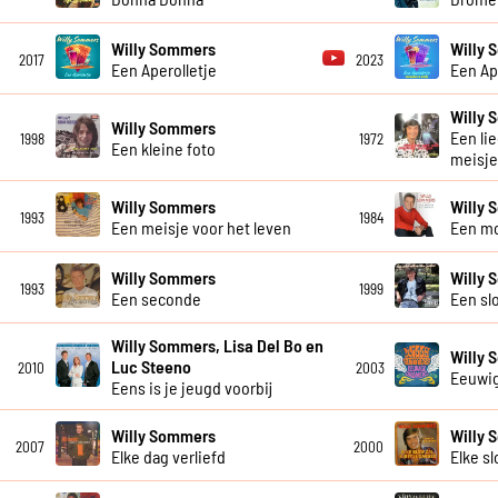
Willy Sommers
Willy 
2017
2023
Een Aperolletje
Een Ap
Willy
Willy Sommers
Een li
1998
1972
Een kleine foto
meisje
Willy Sommers
Willy
1993
1984
Een meisje voor het leven
Een m
Willy Sommers
Willy
1993
1999
Een seconde
Een slo
Willy Sommers, Lisa Del Bo en
Willy
Luc Steeno
2010
2003
Eeuwi
Eens is je jeugd voorbij
Willy Sommers
Willy
2007
2000
Elke dag verliefd
Elke sl