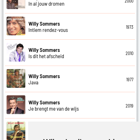
2000
In al jouw dromen
Willy Sommers
1973
Intiem rendez-vous
Willy Sommers
2010
Is dit het afscheid
Willy Sommers
1977
Java
Willy Sommers
2019
Je brengt me van de wijs
Willy Sommers
1972
Je kus zegt vaarwel