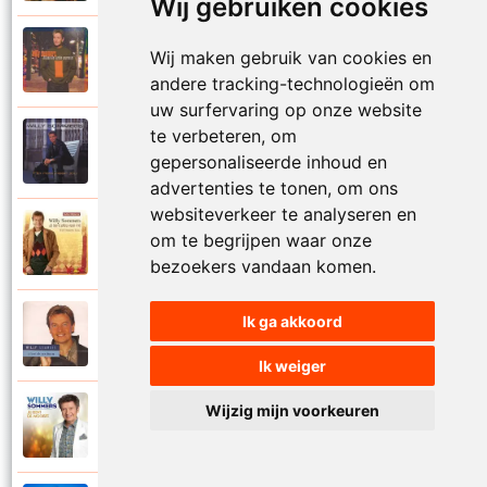
Wij gebruiken cookies
Willy Sommers
Wij maken gebruik van cookies en
2000
Je schenkt hem de dans
andere tracking-technologieën om
uw surfervaring op onze website
te verbeteren, om
Willy Sommers
1998
gepersonaliseerde inhoud en
Jij
advertenties te tonen, om ons
websiteverkeer te analyseren en
Willy Sommers
om te begrijpen waar onze
2007
Jij bent alles voor mij
bezoekers vandaan komen.
Ik ga akkoord
Willy Sommers
2004
Jij bent als een droom
Ik weiger
Wijzig mijn voorkeuren
Willy Sommers
2013
Jij bent de mooiste