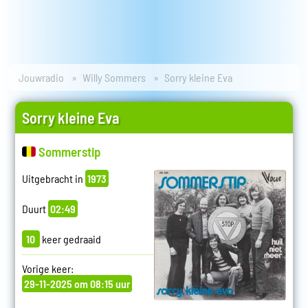
Jouwradio
Willy Sommers
Sorry kleine Eva
Sorry kleine Eva
Sommerstip
Uitgebracht in
1973
Duurt
02:49
10
keer gedraaid
Vorige keer:
29-11-2025 om 08:15 uur