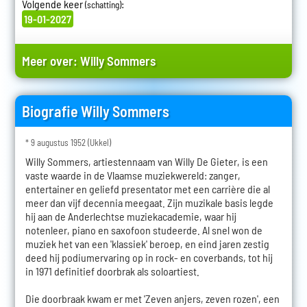
Volgende keer
:
(schatting)
19-01-2027
Meer over:
Willy Sommers
Biografie Willy Sommers
* 9 augustus 1952 (Ukkel)
Willy Sommers, artiestennaam van Willy De Gieter, is een
vaste waarde in de Vlaamse muziekwereld: zanger,
entertainer en geliefd presentator met een carrière die al
meer dan vijf decennia meegaat. Zijn muzikale basis legde
hij aan de Anderlechtse muziekacademie, waar hij
notenleer, piano en saxofoon studeerde. Al snel won de
muziek het van een 'klassiek' beroep, en eind jaren zestig
deed hij podiumervaring op in rock- en coverbands, tot hij
in 1971 definitief doorbrak als soloartiest.
Die doorbraak kwam er met 'Zeven anjers, zeven rozen', een