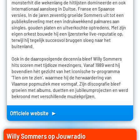
monsterhit die wekenlang de hitlijsten domineerde en ook
internationaal aansloeg in Duitse, Franse en Spaanse
versies. In de jaren zeventig groeide Sommers uit tot een
publiekslieveling met een indrukwekkend palmares aan
singles, gouden platen en uitverkochte optredens. Met zijn
eigen orkest bouwde hij een ijzersterke live-reputatie op,
terwijl hij tegelijk succesvol bruggen sloeg naar het
buitenland.
Ook in de daaropvolgende decennia bleef Willy Sommers
hits scoren met tijdloze meezingers. Vanaf 1989 werd hij
bovendien hét gezicht van het iconische tv-programma
'Tien om te zien', waarmee hij de herwaardering van
Vlaamse popmuziek mee vormgaf. Zijn discografie bleef
groeien met albums, duetten en jubileumprojecten en werd
bekroond met verschillende muziekprijzen.
Officiele website ►
Willy Sommers op Jouwradio