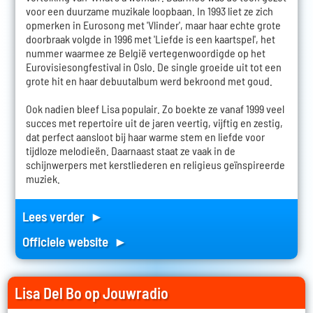
voor een duurzame muzikale loopbaan. In 1993 liet ze zich
opmerken in Eurosong met 'Vlinder', maar haar echte grote
doorbraak volgde in 1996 met 'Liefde is een kaartspel', het
nummer waarmee ze België vertegenwoordigde op het
Eurovisiesongfestival in Oslo. De single groeide uit tot een
grote hit en haar debuutalbum werd bekroond met goud.
Ook nadien bleef Lisa populair. Zo boekte ze vanaf 1999 veel
succes met repertoire uit de jaren veertig, vijftig en zestig,
dat perfect aansloot bij haar warme stem en liefde voor
tijdloze melodieën. Daarnaast staat ze vaak in de
schijnwerpers met kerstliederen en religieus geïnspireerde
muziek.
Lees verder ►
Officiele website ►
Lisa Del Bo op Jouwradio