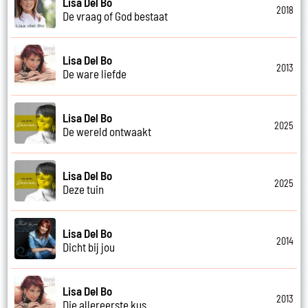
Lisa Del Bo
2018
De vraag of God bestaat
Lisa Del Bo
2013
De ware liefde
Lisa Del Bo
2025
De wereld ontwaakt
Lisa Del Bo
2025
Deze tuin
Lisa Del Bo
2014
Dicht bij jou
Lisa Del Bo
2013
Die allereerste kus