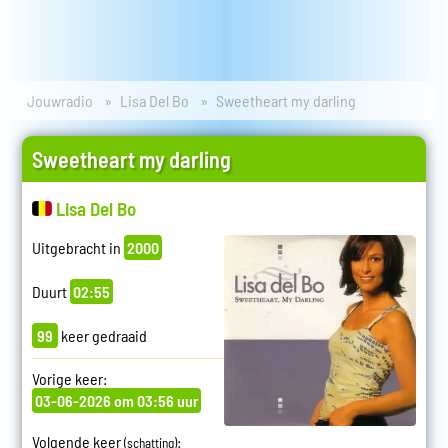
Jouwradio
Lisa Del Bo
Sweetheart my darling
Sweetheart my darling
Lisa Del Bo
Uitgebracht in
2000
Duurt
02:55
99
keer gedraaid
Vorige keer:
03-06-2026 om 03:56 uur
Volgende keer
:
(schatting)