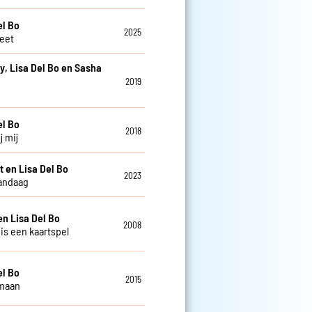
el Bo
2025
weet
y, Lisa Del Bo en Sasha
2019
e
el Bo
2018
j mij
t en Lisa Del Bo
2023
andaag
en Lisa Del Bo
2008
 is een kaartspel
el Bo
2015
 maan