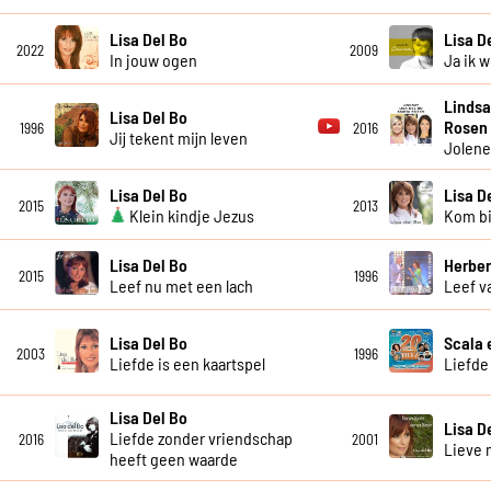
Lisa Del Bo
Lisa D
2022
2009
In jouw ogen
Ja ik 
Lindsa
Lisa Del Bo
Rosen
1996
2016
Jij tekent mijn leven
Jolen
Lisa Del Bo
Lisa D
2015
2013
Klein kindje Jezus
Kom bi
Lisa Del Bo
Herber
2015
1996
Leef nu met een lach
Leef v
Lisa Del Bo
Scala 
2003
1996
Liefde is een kaartspel
Liefde
Lisa Del Bo
Lisa D
Liefde zonder vriendschap
2016
2001
Lieve
heeft geen waarde