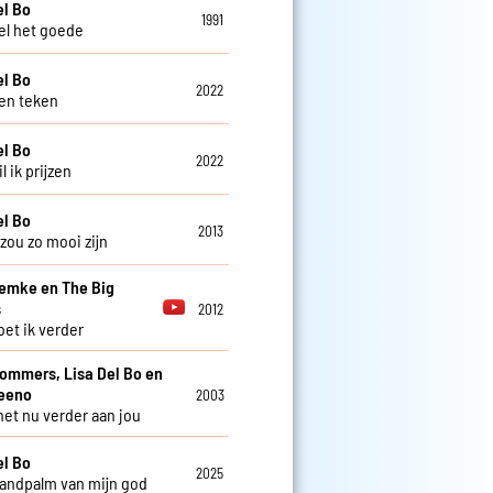
el Bo
1991
l het goede
el Bo
2022
en teken
el Bo
2022
 ik prijzen
el Bo
2013
zou zo mooi zijn
Femke en The Big
s
2012
et ik verder
Sommers, Lisa Del Bo en
teeno
2003
 het nu verder aan jou
el Bo
2025
handpalm van mijn god