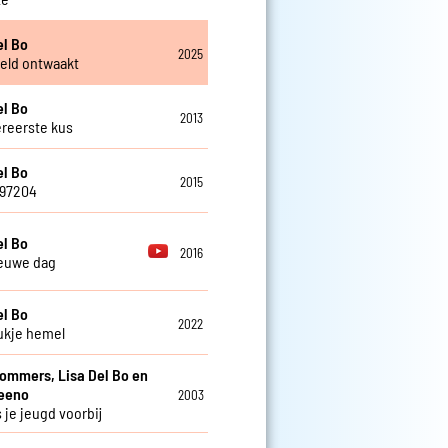
el Bo
2025
eld ontwaakt
el Bo
2013
ereerste kus
el Bo
2015
797204
el Bo
2016
euwe dag
el Bo
2022
ukje hemel
Sommers, Lisa Del Bo en
teeno
2003
 je jeugd voorbij