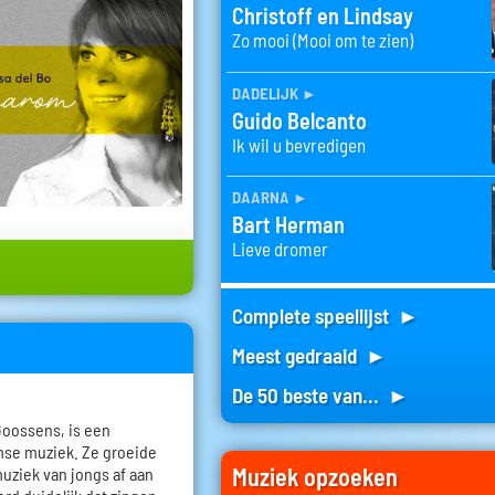
Christoff en Lindsay
Zo mooi (Mooi om te zien)
dadelijk
►
Guido Belcanto
Ik wil u bevredigen
daarna
►
Bart Herman
Lieve dromer
Complete speellijst ►
Meest gedraaid ►
De 50 beste van... ►
Goossens, is een
mse muziek. Ze groeide
Muziek opzoeken
uziek van jongs af aan