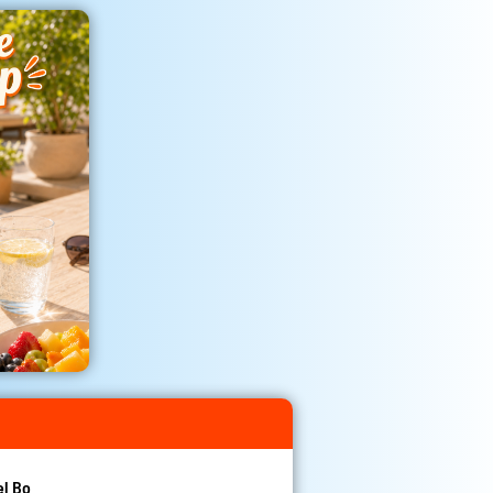
el Bo