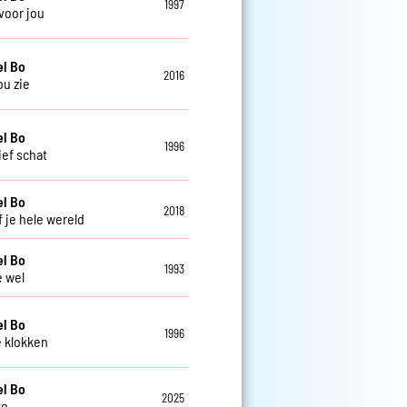
1997
 voor jou
el Bo
2016
jou zie
el Bo
1996
ief schat
el Bo
2018
f je hele wereld
el Bo
1993
e wel
el Bo
1996
e klokken
el Bo
2025
te