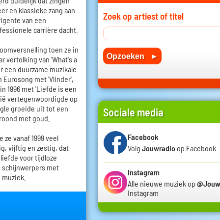
erd duidelijk dat zingen
eer en klassieke zang aan
Zoek op artiest of titel
rigente van een
fessionele carrière dacht.
oomversnelling toen ze in
vertolking van 'What's a
r een duurzame muzikale
n Eurosong met 'Vlinder',
n 1996 met 'Liefde is een
gië vertegenwoordigde op
gle groeide uit tot een
Sociale media
kroond met goud.
Facebook
e ze vanaf 1999 veel
, vijftig en zestig, dat
Volg
Jouwradio
op Facebook
iefde voor tijdloze
e schijnwerpers met
Instagram
e muziek.
Alle nieuwe muziek op
@Jouw
Instagram