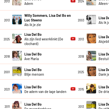
2013
2024
Adem
Alleen
Willy Sommers, Lisa Del Bo en
Lisa D
Luc Steeno
2013
2003
Als ik 
Als ik je zie
Lisa Del Bo
Lisa D
Als zijn lied weerklinkt (De
2025
2013
Alsjebl
clochard)
Lisa Del Bo
Lisa D
2018
2018
Ave Maria
Bestui
Lisa Del Bo
Lisa D
2001
2025
Blije mensen
Dank j
Lisa Del Bo
Lisa D
2021
2015
De adem van de lage landen
De dri
Lisa Del Bo
Lisa D
2011
2013
De maandagblues
De stil