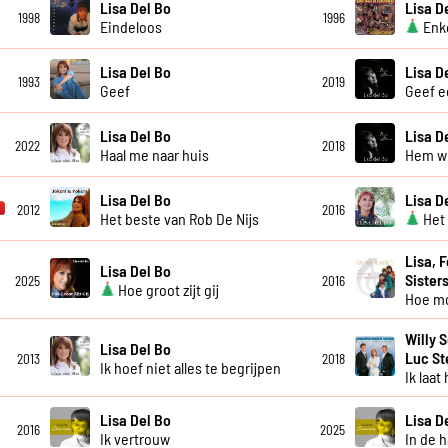
Lisa Del Bo
Lisa D
1998
1996
Eindeloos
Enke
Lisa Del Bo
Lisa D
1993
2019
Geef
Geef e
Lisa Del Bo
Lisa D
2022
2018
Haal me naar huis
Hem wil
Lisa Del Bo
Lisa D
2012
2016
Het beste van Rob De Nijs
Het 
Lisa, 
Lisa Del Bo
Sister
2025
2016
Hoe groot zijt gij
Hoe mo
Willy 
Lisa Del Bo
Luc S
2013
2018
Ik hoef niet alles te begrijpen
Ik laat
Lisa Del Bo
Lisa D
2016
2025
Ik vertrouw
In de 