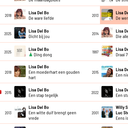
Lisa Del Bo
Lisa D
2018
2013
De ware liefde
De wer
Lisa Del Bo
Lisa D
2025
2014
Dicht bij jou
Die all
Lisa Del Bo
Lisa D
2025
1997
Ding dong
Draai 
Lisa Del Bo
Lisa D
Een moederhart een gouden
2018
2015
Een ni
hart
Lisa Del Bo
Lisa D
2015
2022
Een stap tegelijk
Een st
Lisa Del Bo
Willy 
Een witte duif brengt geen
Luc S
2013
2001
vrede
Eens is