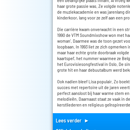
een belangrijke plaats innam. Al vroeg w
haar grote passie was. Ze volgde notenl
de muziekacademie en was jarenlang di
kinderkoor, lang voor ze zelf aan een pro
Die carrière kwam onverwacht in een str
1990 de VTM Soundmixshow won met haar 
woman'. Daarmee was de toon gezet voo
loopbaan. In 1993 liet ze zich opmerken i
maar haar echte grote doorbraak volgde i
kaartspel', het nummer waarmee ze Bel
het Eurovisiesongfestival in Oslo. De sin
grote hit en haar debuutalbum werd be
Ook nadien bleef Lisa populair. Zo boekt
succes met repertoire uit de jaren veertig
perfect aansloot bij haar warme stem en l
melodieën. Daarnaast staat ze vaak in d
kerstliederen en religieus geïnspireerd
Lees verder ►