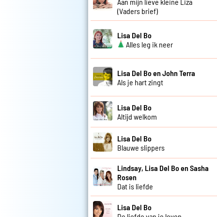
Aan mijn lieve kleine Liza
(Vaders brief)
Lisa Del Bo
Alles leg ik neer
Lisa Del Bo en John Terra
Als je hart zingt
Lisa Del Bo
Altijd welkom
Lisa Del Bo
Blauwe slippers
Lindsay, Lisa Del Bo en Sasha
Rosen
Dat is liefde
Lisa Del Bo
De liefde van je leven