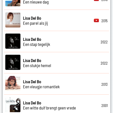
Een nieuwe dag
Lisa Del Bo
2015
Een parel als jij
Lisa Del Bo
2022
Een stap tegelijk
Lisa Del Bo
2022
Een stukje hemel
Lisa Del Bo
2013
Een vleugje romantiek
Lisa Del Bo
2001
Een witte duif brengt geen vrede