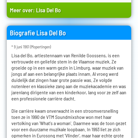
Meer over:
Lisa Del Bo
Biografie Lisa Del Bo
* 9 juni 1961 (Mopertingen)
Lisa del Bo, artiestennaam van Renilde Goossens, is een
vertrouwde en geliefde stem in de Vlaamse muziek. Ze
groeide op in een warm gezin in Limburg, waar muziek van
jongs af aan een belangrijke plaats innam. Al vroeg werd
duidelijk dat zingen haar grote passie was. Ze volgde
notenleer en klassieke zang aan de muziekacademie en was
jarenlang dirigente van een kinderkoor, lang voor ze zelf aan
een professionele carrière dacht.
Die carrière kwam onverwacht in een stroomversnelling
toen ze in 1990 de VTM Soundmixshow won met haar
vertolking van 'What's a woman'. Daarmee was de toon gezet
voor een duurzame muzikale loopbaan. In 1993 liet ze zich
opmerken in Eurosong met 'Vlinder', maar haar echte grote