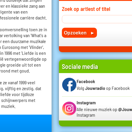
eer en klassieke zang aan
Zoek op artiest of titel
rigente van een
fessionele carrière dacht.
oomversnelling toen ze in
vertolking van 'What's a
r een duurzame muzikale
n Eurosong met 'Vlinder',
n 1996 met 'Liefde is een
gië vertegenwoordigde op
gle groeide uit tot een
Sociale media
kroond met goud.
Facebook
e ze vanaf 1999 veel
Volg
Jouwradio
op Facebook
, vijftig en zestig, dat
iefde voor tijdloze
e schijnwerpers met
Instagram
e muziek.
Alle nieuwe muziek op
@Jouw
Instagram