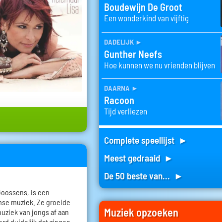
Boudewijn De Groot
Een wonderkind van vijftig
dadelijk
►
Gunther Neefs
Hoe kunnen we nu vrienden blijven
daarna
►
Racoon
Tijd verliezen
Complete speellijst ►
Meest gedraaid ►
De 50 beste van... ►
Goossens, is een
mse muziek. Ze groeide
Muziek opzoeken
uziek van jongs af aan
erd duidelijk dat zingen