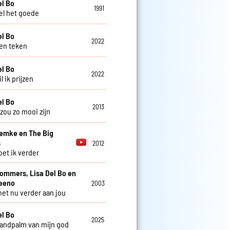
el Bo
1991
l het goede
el Bo
2022
en teken
el Bo
2022
 ik prijzen
el Bo
2013
zou zo mooi zijn
Femke en The Big
s
2012
et ik verder
Sommers, Lisa Del Bo en
teeno
2003
 het nu verder aan jou
el Bo
2025
handpalm van mijn god