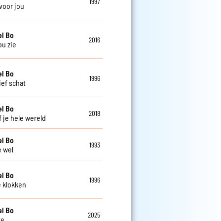
1997
 voor jou
el Bo
2016
jou zie
el Bo
1996
ief schat
el Bo
2018
f je hele wereld
el Bo
1993
e wel
el Bo
1996
e klokken
el Bo
2025
te