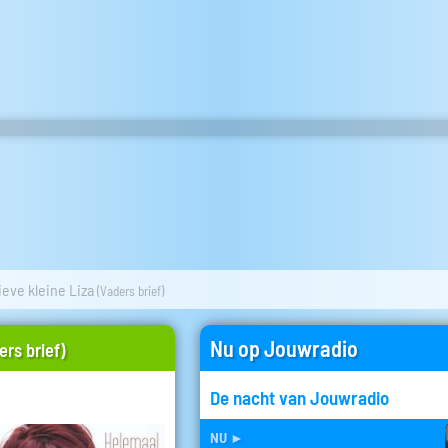
ieve kleine Liza
(Vaders brief)
Nu op Jouwradio
ers brief)
De nacht van Jouwradio
nu
►