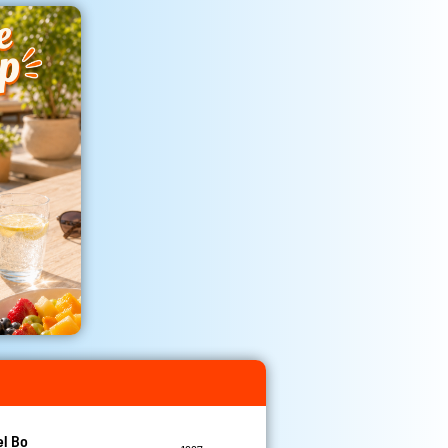
el Bo