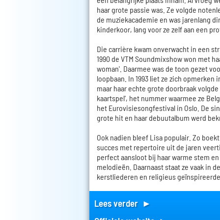
haar grote passie was. Ze volgde notenl
de muziekacademie en was jarenlang di
kinderkoor, lang voor ze zelf aan een pro
Die carrière kwam onverwacht in een str
1990 de VTM Soundmixshow won met haar 
woman'. Daarmee was de toon gezet voo
loopbaan. In 1993 liet ze zich opmerken i
maar haar echte grote doorbraak volgde i
kaartspel', het nummer waarmee ze Bel
het Eurovisiesongfestival in Oslo. De sin
grote hit en haar debuutalbum werd be
Ook nadien bleef Lisa populair. Zo boekt
succes met repertoire uit de jaren veertig
perfect aansloot bij haar warme stem en l
melodieën. Daarnaast staat ze vaak in d
kerstliederen en religieus geïnspireerd
Lees verder ►