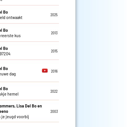
el Bo
2025
eld ontwaakt
el Bo
2013
ereerste kus
el Bo
2015
797204
el Bo
2016
euwe dag
el Bo
2022
ukje hemel
Sommers, Lisa Del Bo en
teeno
2003
 je jeugd voorbij