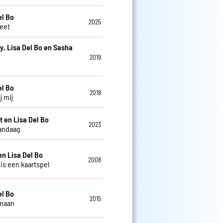
el Bo
2025
weet
y, Lisa Del Bo en Sasha
2019
e
el Bo
2018
j mij
t en Lisa Del Bo
2023
andaag
en Lisa Del Bo
2008
 is een kaartspel
el Bo
2015
 maan