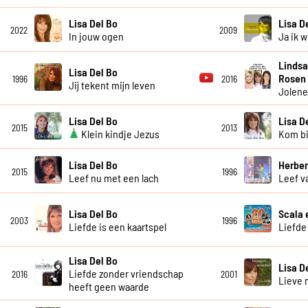
Lisa Del Bo
Lisa D
2022
2009
In jouw ogen
Ja ik 
Lindsa
Lisa Del Bo
Rosen
1996
2016
Jij tekent mijn leven
Jolen
Lisa Del Bo
Lisa D
2015
2013
Klein kindje Jezus
Kom bi
Lisa Del Bo
Herber
2015
1996
Leef nu met een lach
Leef v
Lisa Del Bo
Scala 
2003
1996
Liefde is een kaartspel
Liefde
Lisa Del Bo
Lisa D
Liefde zonder vriendschap
2016
2001
Lieve
heeft geen waarde