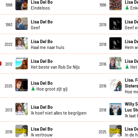
Lisa Del Bo
Lisa D
1998
1996
Eindeloos
Enke
Lisa Del Bo
Lisa D
1993
2019
Geef
Geef e
Lisa Del Bo
Lisa D
2022
2018
Haal me naar huis
Hem wil
Lisa Del Bo
Lisa D
2012
2016
Het beste van Rob De Nijs
Het 
Lisa, 
Lisa Del Bo
Sister
2025
2016
Hoe groot zijt gij
Hoe mo
Willy 
Lisa Del Bo
Luc S
2013
2018
Ik hoef niet alles te begrijpen
Ik laat
Lisa Del Bo
Lisa D
2016
2025
Ik vertrouw
In de 