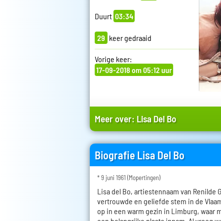
Duurt
03:34
29
keer gedraaid
Vorige keer:
17-09-2018 om 05:12 uur
Meer over:
Lisa Del Bo
Biografie Lisa Del Bo
* 9 juni 1961 (Mopertingen)
Lisa del Bo, artiestennaam van Renilde 
vertrouwde en geliefde stem in de Vlaa
op in een warm gezin in Limburg, waar m
een belangrijke plaats innam. Al vroeg w