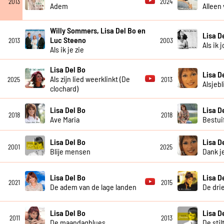
2013
2024
Adem
Alleen
Willy Sommers, Lisa Del Bo en
Lisa D
Luc Steeno
2013
2003
Als ik 
Als ik je zie
Lisa Del Bo
Lisa D
Als zijn lied weerklinkt (De
2025
2013
Alsjebl
clochard)
Lisa Del Bo
Lisa D
2018
2018
Ave Maria
Bestui
Lisa Del Bo
Lisa D
2001
2025
Blije mensen
Dank j
Lisa Del Bo
Lisa D
2021
2015
De adem van de lage landen
De dri
Lisa Del Bo
Lisa D
2011
2013
De maandagblues
De stil