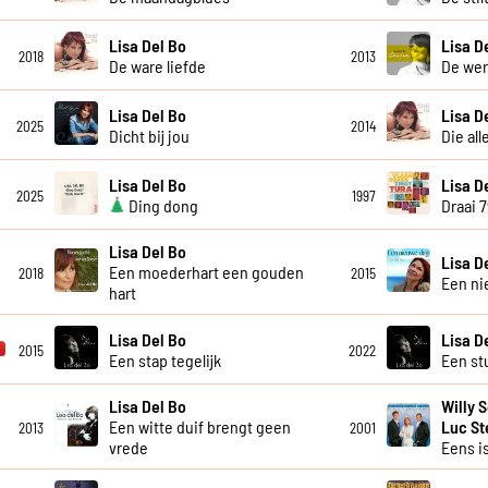
Lisa Del Bo
Lisa D
2018
2013
De ware liefde
De wer
Lisa Del Bo
Lisa D
2025
2014
Dicht bij jou
Die all
Lisa Del Bo
Lisa D
2025
1997
Ding dong
Draai 
Lisa Del Bo
Lisa D
Een moederhart een gouden
2018
2015
Een ni
hart
Lisa Del Bo
Lisa D
2015
2022
Een stap tegelijk
Een st
Lisa Del Bo
Willy 
Een witte duif brengt geen
Luc S
2013
2001
vrede
Eens is