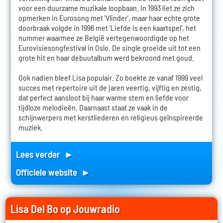
voor een duurzame muzikale loopbaan. In 1993 liet ze zich
opmerken in Eurosong met 'Vlinder', maar haar echte grote
doorbraak volgde in 1996 met 'Liefde is een kaartspel', het
nummer waarmee ze België vertegenwoordigde op het
Eurovisiesongfestival in Oslo. De single groeide uit tot een
grote hit en haar debuutalbum werd bekroond met goud.
Ook nadien bleef Lisa populair. Zo boekte ze vanaf 1999 veel
succes met repertoire uit de jaren veertig, vijftig en zestig,
dat perfect aansloot bij haar warme stem en liefde voor
tijdloze melodieën. Daarnaast staat ze vaak in de
schijnwerpers met kerstliederen en religieus geïnspireerde
muziek.
Lees verder ►
Officiele website ►
Lisa Del Bo op Jouwradio