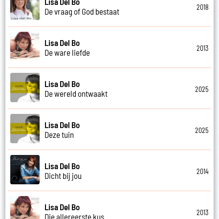
Lisa Del Bo
2018
De vraag of God bestaat
Lisa Del Bo
2013
De ware liefde
Lisa Del Bo
2025
De wereld ontwaakt
Lisa Del Bo
2025
Deze tuin
Lisa Del Bo
2014
Dicht bij jou
Lisa Del Bo
2013
Die allereerste kus