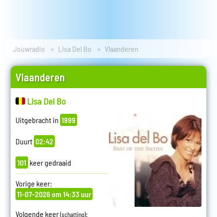
Jouwradio
Lisa Del Bo
Vlaanderen
Vlaanderen
Lisa Del Bo
Uitgebracht in
1999
Duurt
02:42
101
keer gedraaid
Vorige keer:
11-07-2026 om 14:33 uur
Volgende keer
:
(schatting)