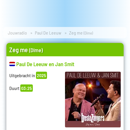
Jouwradio
Paul De Leeuw
Zeg me
(Dime)
Zeg me
(Dime)
Paul De Leeuw en Jan Smit
Uitgebracht in
2025
Duurt
03:25