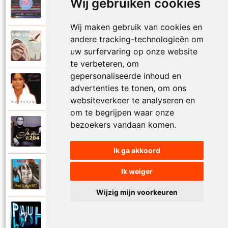
Wij gebruiken cookies
2006
Katinka
Wij maken gebruik van cookies en
andere tracking-technologieën om
Paul De Leeuw
2008
uw surfervaring op onze website
Kerstmis
te verbeteren, om
gepersonaliseerde inhoud en
Ruth Jacott en Paul De Leeuw
advertenties te tonen, om ons
1997
Kijk niet uit
websiteverkeer te analyseren en
om te begrijpen waar onze
bezoekers vandaan komen.
Paul De Leeuw
1997
KL 204 (Als ik God was)
Ik ga akkoord
Paul De Leeuw
Ik weiger
1991
Knuffellied
Wijzig mijn voorkeuren
Paul De Leeuw
2012
Kom in mijn armen