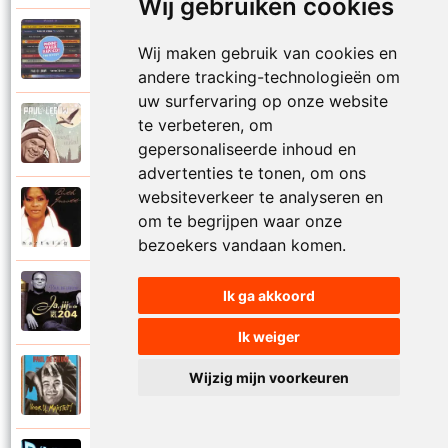
Wij gebruiken cookies
Paul De Leeuw en Adje
Wij maken gebruik van cookies en
2006
Katinka
andere tracking-technologieën om
uw surfervaring op onze website
Paul De Leeuw
te verbeteren, om
2008
Kerstmis
gepersonaliseerde inhoud en
advertenties te tonen, om ons
websiteverkeer te analyseren en
Ruth Jacott en Paul De Leeuw
om te begrijpen waar onze
1997
Kijk niet uit
bezoekers vandaan komen.
Paul De Leeuw
Ik ga akkoord
1997
KL 204 (Als ik God was)
Ik weiger
Paul De Leeuw
Wijzig mijn voorkeuren
1991
Knuffellied