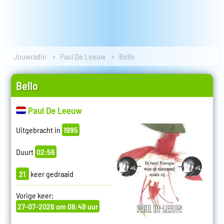
Jouwradio
Paul De Leeuw
Bello
Bello
Paul De Leeuw
Uitgebracht in
1995
Duurt
02:56
21
keer gedraaid
Vorige keer:
27-07-2026 om 08:49 uur