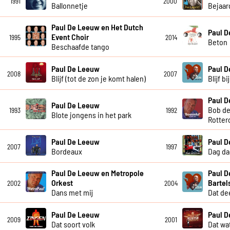
1991
2000
Ballonnetje
Bejaar
Paul De Leeuw en Het Dutch
Paul 
Event Choir
1995
2014
Beton
Beschaafde tango
Paul De Leeuw
Paul 
2008
2007
Blijf (tot de zon je komt halen)
Blijf b
Paul 
Paul De Leeuw
Bob de
1993
1992
Blote jongens in het park
Rotter
Paul De Leeuw
Paul 
2007
1997
Bordeaux
Dag da
Paul De Leeuw en Metropole
Paul D
Orkest
Bartel
2002
2004
Dans met mij
Dat dee
Paul De Leeuw
Paul 
2009
2001
Dat soort volk
Dat wat