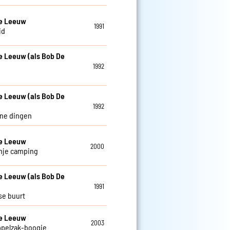
De Leeuw
1991
id
e Leeuw (als Bob De
1992
e Leeuw (als Bob De
1992
ine dingen
De Leeuw
2000
nje camping
e Leeuw (als Bob De
1991
se buurt
De Leeuw
2003
ppelzak-boogie