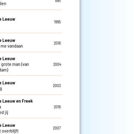
1991
den
De Leeuw
1995
De Leeuw
2016
ij me vandaan
De Leeuw
 grote man (van
2004
dam)
De Leeuw
2003
g
e Leeuw en Freek
s
2016
d jij
De Leeuw
2007
 overblijft