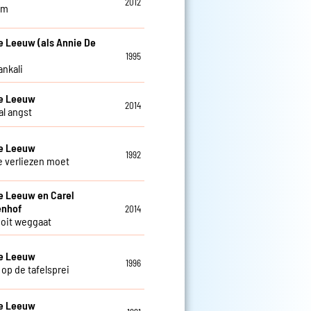
2012
am
e Leeuw (als Annie De
1995
ankali
De Leeuw
2014
al angst
De Leeuw
1992
je verliezen moet
e Leeuw en Carel
enhof
2014
 ooit weggaat
De Leeuw
1996
 op de tafelsprei
De Leeuw