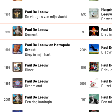
Margri
Paul De Leeuw
Leeu
1993
1993
De vleugels van mijn vlucht
De wer
Paul De Leeuw
Paul 
1999
1991
Dement
Diep in
Paul De Leeuw en Metropole
Paul 
Orkest
1999
2004
Diepvr
Diep in mijn hart
Paul De Leeuw
Paul 
1995
1999
Diner
Drie J
Paul De Leeuw
Paul 
1993
2006
Droomland
Duizel 
Paul De Leeuw
Paul 
2001
1991
Een dag koningin
Een mi