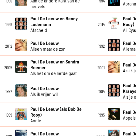
Aan de andere kant van de
1996
1994
Abrah
heuvels
Paul De Leeuw en Benny
Paul D
Ludemann
Rooy)
1999
2014
Afscheid
Ali Cya
Paul De Leeuw
Paul 
2012
1992
Alleen maar de zon
Allema
Paul De Leeuw en Sandra
Paul 
Reemer
2005
2001
Als ik 
Als het om de liefde gaat
Paul D
Paul De Leeuw
Kraay
1997
1994
Als ik vrijen wil
Als je
Paul De Leeuw (als Bob De
Paul 
Rooy)
1999
1995
Appels
Annie
Paul De Leeuw
Paul 