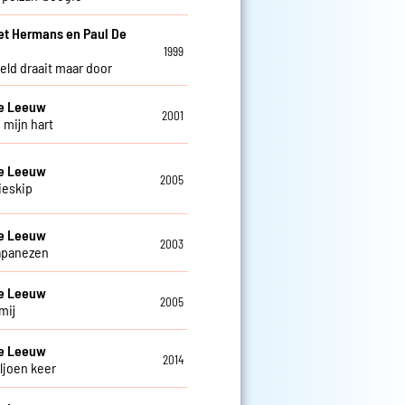
et Hermans en Paul De
w
1999
eld draait maar door
De Leeuw
2001
 mijn hart
De Leeuw
2005
ieskip
De Leeuw
2003
apanezen
De Leeuw
2005
mij
De Leeuw
2014
ljoen keer