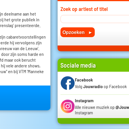
Zoek op artiest of titel
zijn deelname aan het
ij het grote publiek in
rrenslag' presenteerde.
zijn cabaretvoorstellingen
erde hij vervolgens zijn
reeuw van de Leeuw'.
p door zijn soms harde en
fd maar ook berucht
Sociale media
 hij vele andere shows,
euw'' en bij VTM 'Manneke
Facebook
Volg
Jouwradio
op Facebook
Instagram
Alle nieuwe muziek op
@Jouw
Instagram