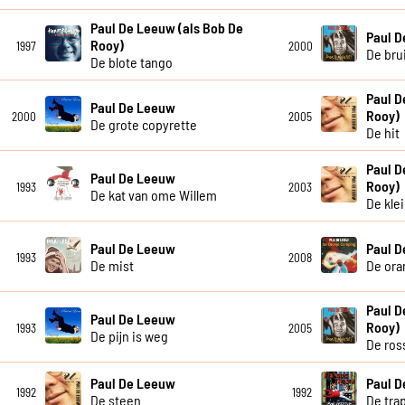
Paul De Leeuw (als Bob De
Paul 
Rooy)
1997
2000
De bru
De blote tango
Paul D
Paul De Leeuw
Rooy)
2000
2005
De grote copyrette
De hit
Paul D
Paul De Leeuw
Rooy)
1993
2003
De kat van ome Willem
De kle
Paul De Leeuw
Paul 
1993
2008
De mist
De ora
Paul D
Paul De Leeuw
Rooy)
1993
2005
De pijn is weg
De ros
Paul De Leeuw
Paul 
1992
1992
De steen
De tra