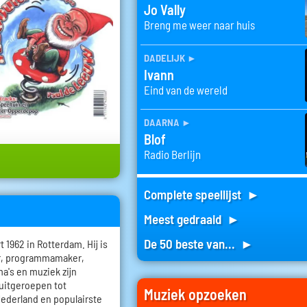
Jo Vally
Breng me weer naar huis
dadelijk
►
Ivann
Eind van de wereld
daarna
►
Blof
Radio Berlijn
Complete speellijst ►
Meest gedraaid ►
De 50 beste van... ►
1962 in Rotterdam. Hij is
er, programmamaker,
a's en muziek zijn
 uitgeroepen tot
Muziek opzoeken
Nederland en populairste