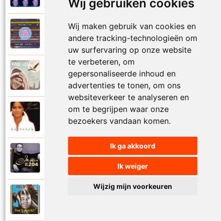
Wij gebruiken cookies
Wij maken gebruik van cookies en
Paul De Leeuw en Adje
2006
andere tracking-technologieën om
Katinka
uw surfervaring op onze website
te verbeteren, om
Paul De Leeuw
gepersonaliseerde inhoud en
2008
Kerstmis
advertenties te tonen, om ons
websiteverkeer te analyseren en
om te begrijpen waar onze
Ruth Jacott en Paul De Leeuw
1997
bezoekers vandaan komen.
Kijk niet uit
Ik ga akkoord
Paul De Leeuw
1997
KL 204 (Als ik God was)
Ik weiger
Wijzig mijn voorkeuren
Paul De Leeuw
1991
Knuffellied