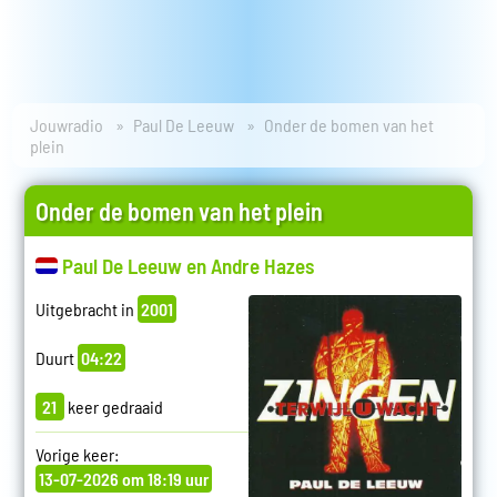
Jouwradio
Paul De Leeuw
Onder de bomen van het
plein
Onder de bomen van het plein
Paul De Leeuw en Andre Hazes
Uitgebracht in
2001
Duurt
04:22
21
keer gedraaid
Vorige keer:
13-07-2026 om 18:19 uur