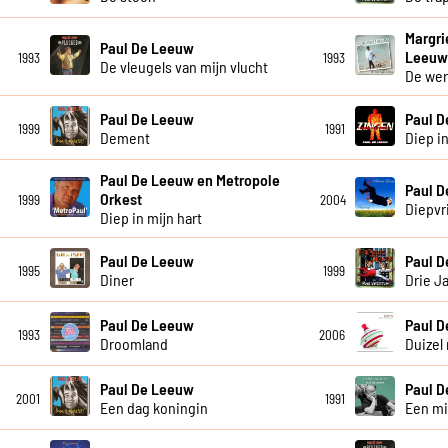
Margri
Paul De Leeuw
Leeu
1993
1993
De vleugels van mijn vlucht
De wer
Paul De Leeuw
Paul 
1999
1991
Dement
Diep in
Paul De Leeuw en Metropole
Paul 
Orkest
1999
2004
Diepvr
Diep in mijn hart
Paul De Leeuw
Paul 
1995
1999
Diner
Drie J
Paul De Leeuw
Paul 
1993
2006
Droomland
Duizel 
Paul De Leeuw
Paul 
2001
1991
Een dag koningin
Een mi