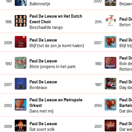
1991
2000
Ballonnetje
Bejaar
Paul De Leeuw en Het Dutch
Paul 
Event Choir
1995
2014
Beton
Beschaafde tango
Paul De Leeuw
Paul 
2008
2007
Blijf (tot de zon je komt halen)
Blijf b
Paul 
Paul De Leeuw
Bob de
1993
1992
Blote jongens in het park
Rotter
Paul De Leeuw
Paul 
2007
1997
Bordeaux
Dag da
Paul De Leeuw en Metropole
Paul D
Orkest
Bartel
2002
2004
Dans met mij
Dat dee
Paul De Leeuw
Paul 
2009
2001
Dat soort volk
Dat wat