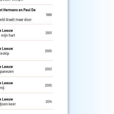
et Hermans en Paul De
w
1999
eld draait maar door
De Leeuw
2001
 mijn hart
De Leeuw
2005
ieskip
De Leeuw
2003
apanezen
De Leeuw
2005
mij
De Leeuw
2014
ljoen keer