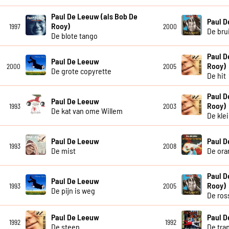
Paul De Leeuw (als Bob De
Paul 
Rooy)
1997
2000
De bru
De blote tango
Paul D
Paul De Leeuw
Rooy)
2000
2005
De grote copyrette
De hit
Paul D
Paul De Leeuw
Rooy)
1993
2003
De kat van ome Willem
De kle
Paul De Leeuw
Paul 
1993
2008
De mist
De ora
Paul D
Paul De Leeuw
Rooy)
1993
2005
De pijn is weg
De ros
Paul De Leeuw
Paul 
1992
1992
De steen
De tra