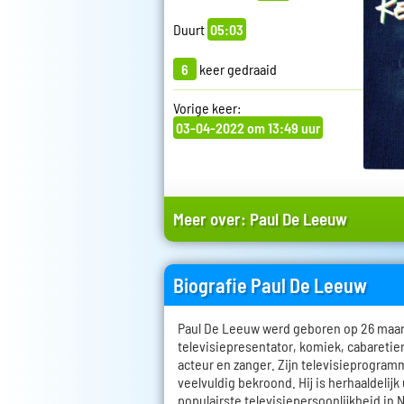
Duurt
05:03
6
keer gedraaid
Vorige keer:
03-04-2022 om 13:49 uur
Meer over:
Paul De Leeuw
Biografie Paul De Leeuw
Paul De Leeuw werd geboren op 26 maart 
televisiepresentator, komiek, cabareti
acteur en zanger. Zijn televisieprogramm
veelvuldig bekroond. Hij is herhaaldelijk
populairste televisiepersoonlijkheid in 