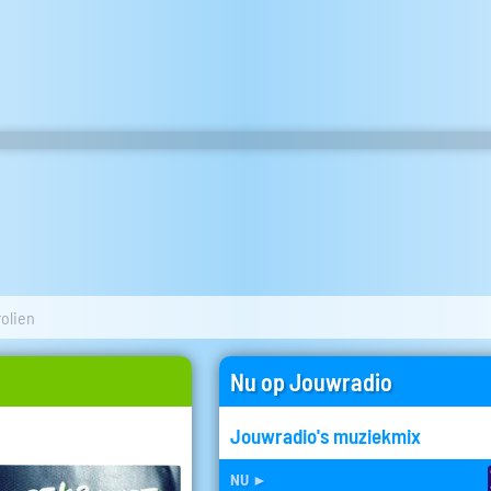
olien
Nu op Jouwradio
Jouwradio's muziekmix
nu
►