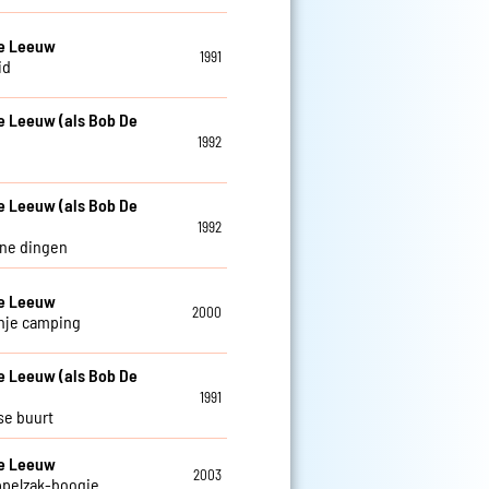
De Leeuw
1991
id
e Leeuw (als Bob De
1992
e Leeuw (als Bob De
1992
ine dingen
De Leeuw
2000
nje camping
e Leeuw (als Bob De
1991
se buurt
De Leeuw
2003
ppelzak-boogie