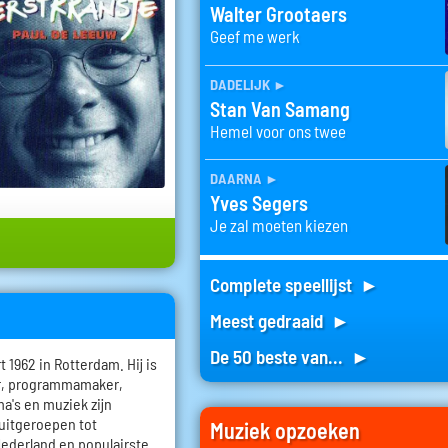
Walter Grootaers
Geef me werk
dadelijk
►
Stan Van Samang
Hemel voor ons twee
daarna
►
Yves Segers
Je zal moeten kiezen
Complete speellijst ►
Meest gedraaid ►
De 50 beste van... ►
1962 in Rotterdam. Hij is
er, programmamaker,
a's en muziek zijn
 uitgeroepen tot
Muziek opzoeken
Nederland en populairste