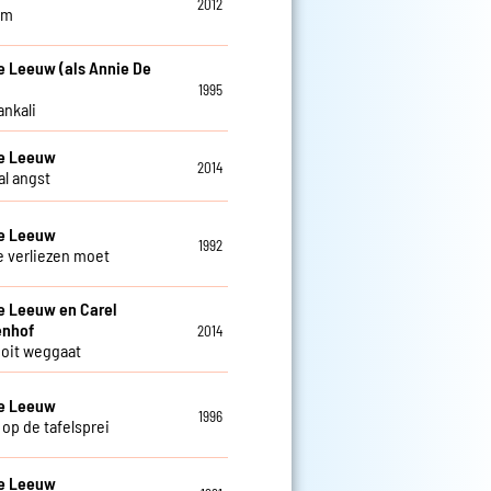
2012
am
e Leeuw (als Annie De
1995
ankali
De Leeuw
2014
al angst
De Leeuw
1992
je verliezen moet
e Leeuw en Carel
enhof
2014
 ooit weggaat
De Leeuw
1996
 op de tafelsprei
De Leeuw