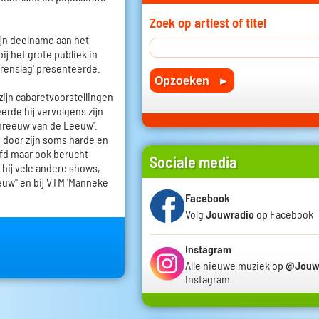
Zoek op artiest of titel
zijn deelname aan het
ij het grote publiek in
rrenslag' presenteerde.
zijn cabaretvoorstellingen
erde hij vervolgens zijn
reeuw van de Leeuw'.
p door zijn soms harde en
fd maar ook berucht
Sociale media
 hij vele andere shows,
euw'' en bij VTM 'Manneke
Facebook
Volg
Jouwradio
op Facebook
Instagram
Alle nieuwe muziek op
@Jouw
Instagram