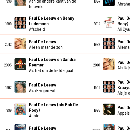
Aan de andere kant van de
1996
1994
Abrah
heuvels
Paul De Leeuw en Benny
Paul D
Ludemann
Rooy)
1999
2014
Afscheid
Ali Cya
Paul De Leeuw
Paul 
2012
1992
Alleen maar de zon
Allema
Paul De Leeuw en Sandra
Paul 
Reemer
2005
2001
Als ik 
Als het om de liefde gaat
Paul D
Paul De Leeuw
Kraay
1997
1994
Als ik vrijen wil
Als je
Paul De Leeuw (als Bob De
Paul 
Rooy)
1999
1995
Appels
Annie
Paul De Leeuw
Paul 