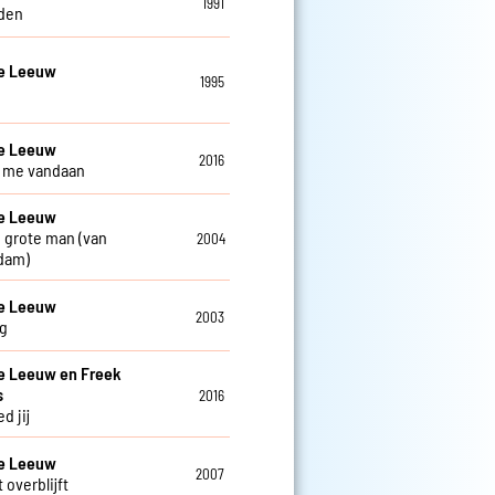
1991
den
De Leeuw
1995
De Leeuw
2016
ij me vandaan
De Leeuw
 grote man (van
2004
dam)
De Leeuw
2003
g
e Leeuw en Freek
s
2016
d jij
De Leeuw
2007
 overblijft