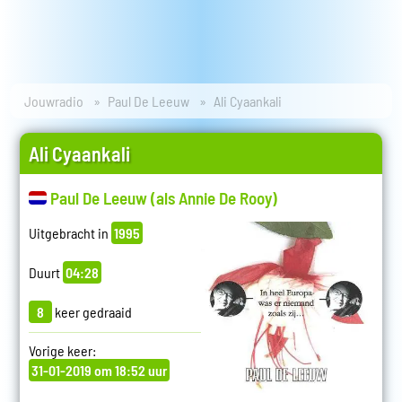
Jouwradio
Paul De Leeuw
Ali Cyaankali
Ali Cyaankali
Paul De Leeuw (als Annie De Rooy)
Uitgebracht in
1995
Duurt
04:28
8
keer gedraaid
Vorige keer:
31-01-2019 om 18:52 uur