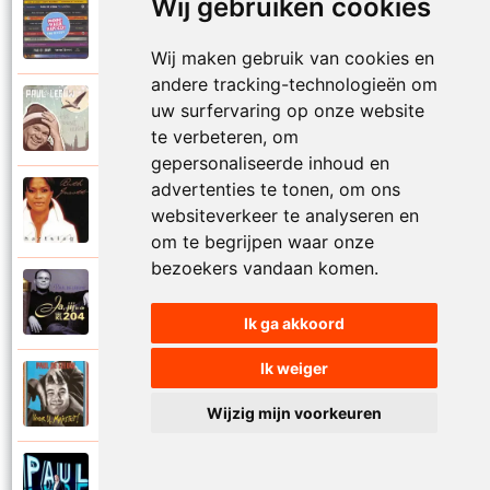
Wij gebruiken cookies
Paul De Leeuw en Adje
2006
Katinka
Wij maken gebruik van cookies en
andere tracking-technologieën om
Paul De Leeuw
uw surfervaring op onze website
2008
Kerstmis
te verbeteren, om
gepersonaliseerde inhoud en
advertenties te tonen, om ons
Ruth Jacott en Paul De Leeuw
1997
websiteverkeer te analyseren en
Kijk niet uit
om te begrijpen waar onze
bezoekers vandaan komen.
Paul De Leeuw
1997
KL 204 (Als ik God was)
Ik ga akkoord
Ik weiger
Paul De Leeuw
1991
Knuffellied
Wijzig mijn voorkeuren
Paul De Leeuw
2012