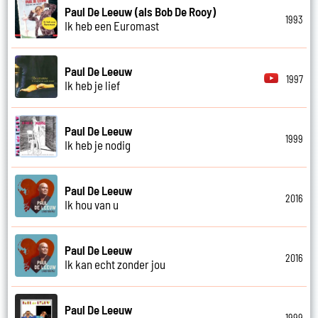
Paul De Leeuw (als Bob De Rooy)
1993
Ik heb een Euromast
Paul De Leeuw
1997
Ik heb je lief
Paul De Leeuw
1999
Ik heb je nodig
Paul De Leeuw
2016
Ik hou van u
Paul De Leeuw
2016
Ik kan echt zonder jou
Paul De Leeuw
1999