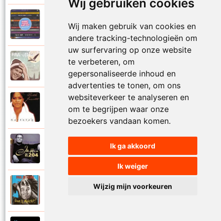
Wij gebruiken cookies
Paul De Leeuw en Adje
Wij maken gebruik van cookies en
2006
Katinka
andere tracking-technologieën om
uw surfervaring op onze website
Paul De Leeuw
te verbeteren, om
2008
Kerstmis
gepersonaliseerde inhoud en
advertenties te tonen, om ons
websiteverkeer te analyseren en
Ruth Jacott en Paul De Leeuw
om te begrijpen waar onze
1997
Kijk niet uit
bezoekers vandaan komen.
Paul De Leeuw
Ik ga akkoord
1997
KL 204 (Als ik God was)
Ik weiger
Paul De Leeuw
Wijzig mijn voorkeuren
1991
Knuffellied