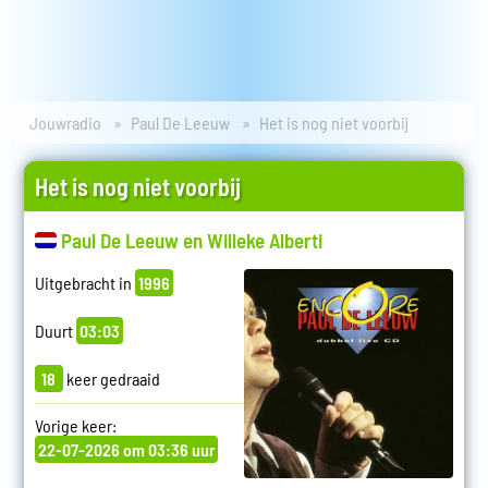
Jouwradio
Paul De Leeuw
Het is nog niet voorbij
Het is nog niet voorbij
Paul De Leeuw en Willeke Alberti
Uitgebracht in
1996
Duurt
03:03
18
keer gedraaid
Vorige keer:
22-07-2026 om 03:36 uur