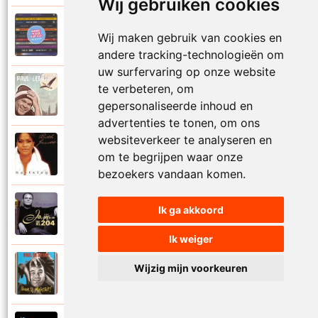
Wij gebruiken cookies
Paul De Leeuw en Adje
Wij maken gebruik van cookies en
2006
Katinka
andere tracking-technologieën om
uw surfervaring op onze website
Paul De Leeuw
te verbeteren, om
2008
Kerstmis
gepersonaliseerde inhoud en
advertenties te tonen, om ons
websiteverkeer te analyseren en
Ruth Jacott en Paul De Leeuw
om te begrijpen waar onze
1997
Kijk niet uit
bezoekers vandaan komen.
Paul De Leeuw
Ik ga akkoord
1997
KL 204 (Als ik God was)
Ik weiger
Paul De Leeuw
Wijzig mijn voorkeuren
1991
Knuffellied