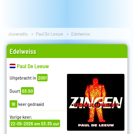
Jouwradio
Paul De Leeuw
Edelweiss
Edelweiss
Paul De Leeuw
Uitgebracht in
2001
Duurt
03:50
18
keer gedraaid
Vorige keer:
22-05-2026 om 03:35 uur