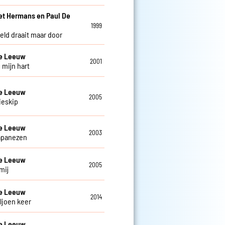
et Hermans en Paul De
w
1999
eld draait maar door
De Leeuw
2001
 mijn hart
De Leeuw
2005
ieskip
De Leeuw
2003
apanezen
De Leeuw
2005
mij
De Leeuw
2014
ljoen keer
De Leeuw