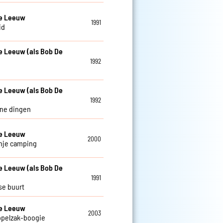
De Leeuw
1991
id
e Leeuw (als Bob De
1992
e Leeuw (als Bob De
1992
ine dingen
De Leeuw
2000
nje camping
e Leeuw (als Bob De
1991
se buurt
De Leeuw
2003
ppelzak-boogie