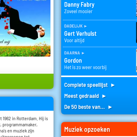
Danny Fabry
Zoveel mooier
dadelijk
►
Gert Verhulst
Voor altijd
daarna
►
Gordon
Het is zo weer voorbij
Complete speellijst ►
Meest gedraaid ►
De 50 beste van... ►
1962 in Rotterdam. Hij is
er, programmamaker,
Muziek opzoeken
a's en muziek zijn
 uitgeroepen tot