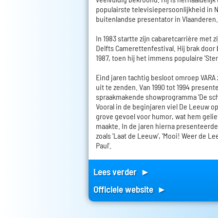
populairste televisiepersoonlijkheid in 
buitenlandse presentator in Vlaanderen.
In 1983 startte zijn cabaretcarrière met 
Delfts Camerettenfestival. Hij brak door b
1987, toen hij het immens populaire 'Ste
Eind jaren tachtig besloot omroep VARA 
uit te zenden. Van 1990 tot 1994 presente
spraakmakende showprogramma 'De sch
Vooral in de beginjaren viel De Leeuw o
grove gevoel voor humor, wat hem gelie
maakte. In de jaren hierna presenteerde
zoals 'Laat de Leeuw', 'Mooi! Weer de Le
Paul'.
Lees verder ►
Officiele website ►