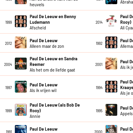
Abrah
heuvels
Paul De Leeuw en Benny
Paul D
Ludemann
Rooy)
1999
2014
Afscheid
Ali Cya
Paul De Leeuw
Paul 
2012
1992
Alleen maar de zon
Allema
Paul De Leeuw en Sandra
Paul 
Reemer
2004
2001
Als ik 
Als het om de liefde gaat
Paul D
Paul De Leeuw
Kraay
1997
1994
Als ik vrijen wil
Als je
Paul De Leeuw (als Bob De
Paul 
Rooy)
1999
1995
Appels
Annie
Paul De Leeuw
Paul 
1991
2000