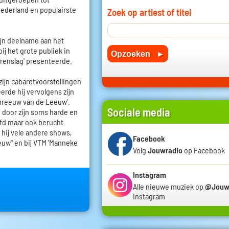
Nederland en populairste
Zoek op artiest of titel
zijn deelname aan het
ij het grote publiek in
rrenslag' presenteerde.
zijn cabaretvoorstellingen
erde hij vervolgens zijn
reeuw van de Leeuw'.
Sociale media
p door zijn soms harde en
fd maar ook berucht
 hij vele andere shows,
Facebook
euw'' en bij VTM 'Manneke
Volg
Jouwradio
op Facebook
Instagram
Alle nieuwe muziek op
@Jouw
Instagram