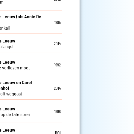
am
e Leeuw (als Annie De
1995
ankali
De Leeuw
2014
al angst
De Leeuw
1992
je verliezen moet
e Leeuw en Carel
enhof
2014
 ooit weggaat
De Leeuw
1996
 op de tafelsprei
De Leeuw
1991