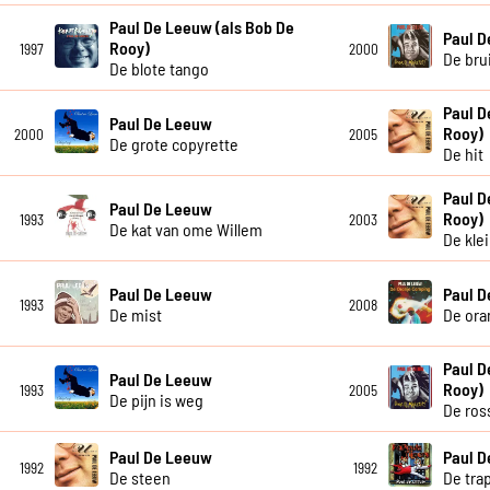
Paul De Leeuw (als Bob De
Paul 
Rooy)
1997
2000
De bru
De blote tango
Paul D
Paul De Leeuw
Rooy)
2000
2005
De grote copyrette
De hit
Paul D
Paul De Leeuw
Rooy)
1993
2003
De kat van ome Willem
De kle
Paul De Leeuw
Paul 
1993
2008
De mist
De ora
Paul D
Paul De Leeuw
Rooy)
1993
2005
De pijn is weg
De ros
Paul De Leeuw
Paul 
1992
1992
De steen
De tra