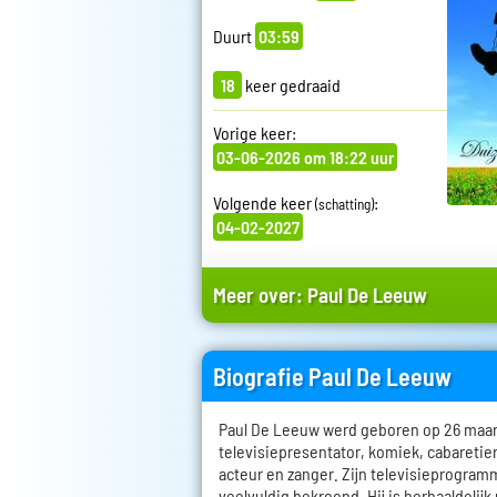
Duurt
03:59
18
keer gedraaid
Vorige keer:
03-06-2026 om 18:22 uur
Volgende keer
:
(schatting)
04-02-2027
Meer over:
Paul De Leeuw
Biografie Paul De Leeuw
Paul De Leeuw werd geboren op 26 maart 
televisiepresentator, komiek, cabareti
acteur en zanger. Zijn televisieprogramm
veelvuldig bekroond. Hij is herhaaldelijk