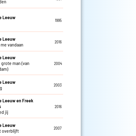
den
De Leeuw
1995
De Leeuw
2016
ij me vandaan
De Leeuw
 grote man (van
2004
dam)
De Leeuw
2003
g
e Leeuw en Freek
s
2016
d jij
De Leeuw
2007
 overblijft