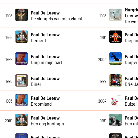
Margri
Paul De Leeuw
Leeu
1993
1993
De vleugels van mijn vlucht
De wer
Paul De Leeuw
Paul 
1999
1991
Dement
Diep in
Paul De Leeuw
Paul 
1999
2004
Diep in mijn hart
Diepvr
Paul De Leeuw
Paul 
1995
1999
Diner
Drie J
Paul De Leeuw
Paul 
1993
2004
Droomland
Duizel 
Paul De Leeuw
Paul 
2001
1991
Een dag koningin
Een mi
Paul De Leeuw
Paul 