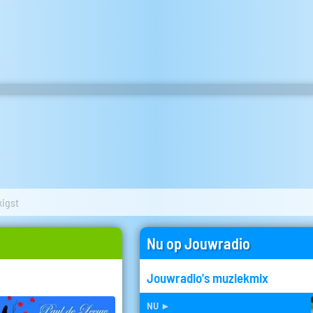
kigst
Nu op Jouwradio
Jouwradio's muziekmix
nu
►