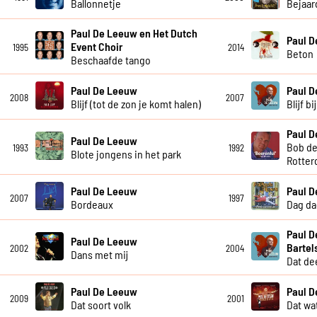
Ballonnetje
Bejaar
Paul De Leeuw en Het Dutch
Paul 
Event Choir
1995
2014
Beton
Beschaafde tango
Paul De Leeuw
Paul 
2008
2007
Blijf (tot de zon je komt halen)
Blijf b
Paul 
Paul De Leeuw
Bob de
1993
1992
Blote jongens in het park
Rotter
Paul De Leeuw
Paul 
2007
1997
Bordeaux
Dag da
Paul D
Paul De Leeuw
Bartel
2002
2004
Dans met mij
Dat dee
Paul De Leeuw
Paul 
2009
2001
Dat soort volk
Dat wat