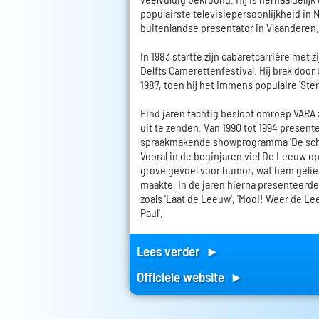
populairste televisiepersoonlijkheid in 
buitenlandse presentator in Vlaanderen.
In 1983 startte zijn cabaretcarrière met 
Delfts Camerettenfestival. Hij brak door b
1987, toen hij het immens populaire 'Ste
Eind jaren tachtig besloot omroep VARA 
uit te zenden. Van 1990 tot 1994 presente
spraakmakende showprogramma 'De sch
Vooral in de beginjaren viel De Leeuw o
grove gevoel voor humor, wat hem gelie
maakte. In de jaren hierna presenteerde
zoals 'Laat de Leeuw', 'Mooi! Weer de Le
Paul'.
Lees verder ►
Officiele website ►