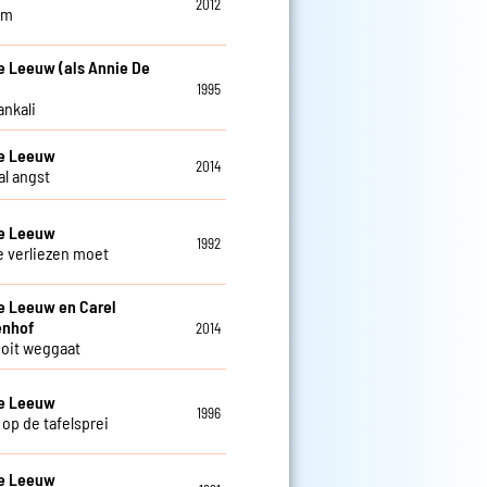
2012
am
e Leeuw (als Annie De
1995
ankali
De Leeuw
2014
al angst
De Leeuw
1992
je verliezen moet
e Leeuw en Carel
enhof
2014
 ooit weggaat
De Leeuw
1996
 op de tafelsprei
De Leeuw