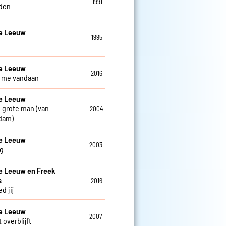
1991
den
De Leeuw
1995
De Leeuw
2016
ij me vandaan
De Leeuw
 grote man (van
2004
dam)
De Leeuw
2003
g
e Leeuw en Freek
s
2016
d jij
De Leeuw
2007
 overblijft