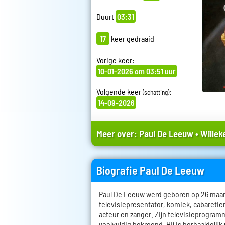
Duurt
03:31
17
keer gedraaid
Vorige keer:
10-01-2026 om 03:51 uur
Volgende keer
:
(schatting)
14-09-2026
Meer over:
Paul De Leeuw
•
Willek
Biografie Paul De Leeuw
Paul De Leeuw werd geboren op 26 maart 
televisiepresentator, komiek, cabareti
acteur en zanger. Zijn televisieprogramm
veelvuldig bekroond. Hij is herhaaldelijk