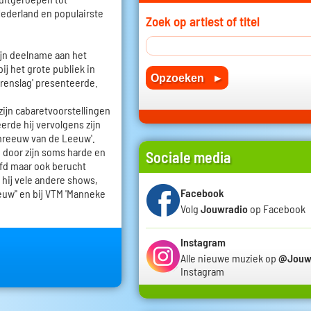
Nederland en populairste
Zoek op artiest of titel
zijn deelname aan het
ij het grote publiek in
rrenslag' presenteerde.
zijn cabaretvoorstellingen
erde hij vervolgens zijn
reeuw van de Leeuw'.
p door zijn soms harde en
Sociale media
fd maar ook berucht
 hij vele andere shows,
Facebook
euw'' en bij VTM 'Manneke
Volg
Jouwradio
op Facebook
Instagram
Alle nieuwe muziek op
@Jouw
Instagram