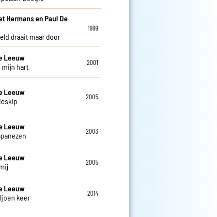
et Hermans en Paul De
w
1999
eld draait maar door
De Leeuw
2001
 mijn hart
De Leeuw
2005
ieskip
De Leeuw
2003
apanezen
De Leeuw
2005
mij
De Leeuw
2014
ljoen keer