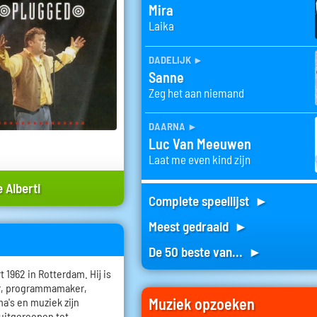
Mira
Laika
dadelijk
►
Sanne
Zeg het aan niemand
daarna
►
Luc Van Meeuwen
Laat me even kind zijn
e Alberti
Complete speellijst ►
Meest gedraaid ►
De 50 beste van... ►
1962 in Rotterdam. Hij is
er, programmamaker,
Muziek opzoeken
a's en muziek zijn
 uitgeroepen tot