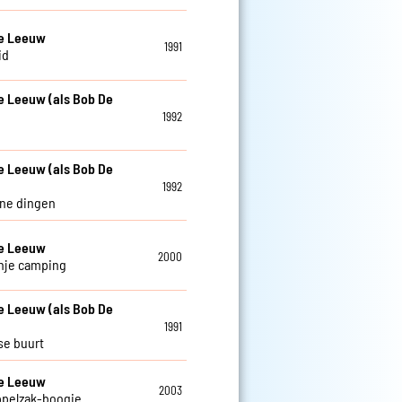
De Leeuw
1991
id
e Leeuw (als Bob De
1992
e Leeuw (als Bob De
1992
ine dingen
De Leeuw
2000
nje camping
e Leeuw (als Bob De
1991
se buurt
De Leeuw
2003
ppelzak-boogie