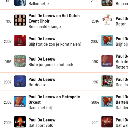
1991
2000
Ballonnetje
Bejaar
Paul De Leeuw en Het Dutch
Paul 
Event Choir
1995
2014
Beton
Beschaafde tango
Paul De Leeuw
Paul 
2008
2007
Blijf (tot de zon je komt halen)
Blijf b
Paul 
Paul De Leeuw
Bob de
1993
1992
Blote jongens in het park
Rotter
Paul De Leeuw
Paul 
2007
1997
Bordeaux
Dag da
Paul De Leeuw en Metropole
Paul D
Orkest
Bartel
2002
2004
Dans met mij
Dat dee
Paul De Leeuw
Paul 
2009
2001
Dat soort volk
Dat wat