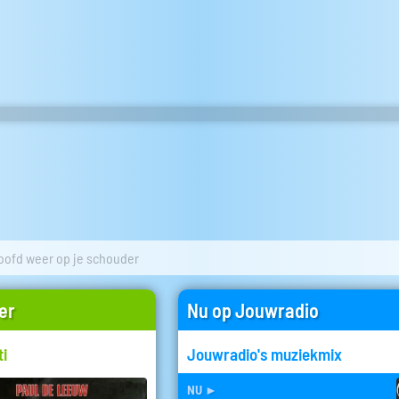
oofd weer op je schouder
er
Nu op Jouwradio
ti
Jouwradio's muziekmix
nu
►