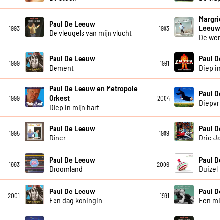
Margri
Paul De Leeuw
Leeu
1993
1993
De vleugels van mijn vlucht
De wer
Paul De Leeuw
Paul 
1999
1991
Dement
Diep in
Paul De Leeuw en Metropole
Paul 
Orkest
1999
2004
Diepvr
Diep in mijn hart
Paul De Leeuw
Paul 
1995
1999
Diner
Drie J
Paul De Leeuw
Paul 
1993
2006
Droomland
Duizel 
Paul De Leeuw
Paul 
2001
1991
Een dag koningin
Een mi