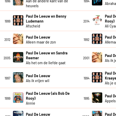
Aan de andere kant van de
1996
1994
Abrah
heuvels
Paul De Leeuw en Benny
Paul D
Ludemann
Rooy)
1999
2014
Afscheid
Ali Cya
Paul De Leeuw
Paul 
2012
1992
Alleen maar de zon
Allema
Paul De Leeuw en Sandra
Paul 
Reemer
2005
2001
Als ik 
Als het om de liefde gaat
Paul D
Paul De Leeuw
Kraay
1997
1994
Als ik vrijen wil
Als je
Paul De Leeuw (als Bob De
Paul 
Rooy)
1999
1995
Appels
Annie
Paul De Leeuw
Paul 