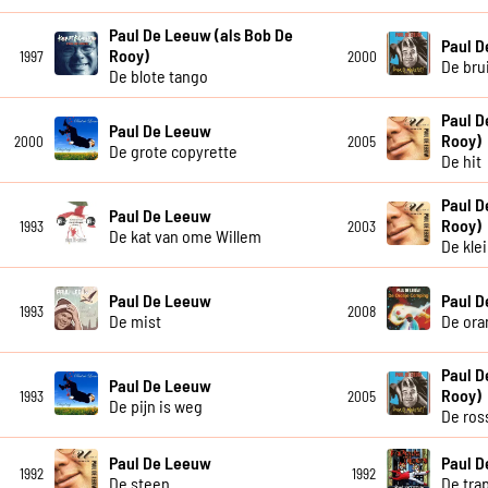
Paul De Leeuw (als Bob De
Paul 
Rooy)
1997
2000
De bru
De blote tango
Paul D
Paul De Leeuw
Rooy)
2000
2005
De grote copyrette
De hit
Paul D
Paul De Leeuw
Rooy)
1993
2003
De kat van ome Willem
De kle
Paul De Leeuw
Paul 
1993
2008
De mist
De ora
Paul D
Paul De Leeuw
Rooy)
1993
2005
De pijn is weg
De ros
Paul De Leeuw
Paul 
1992
1992
De steen
De tra