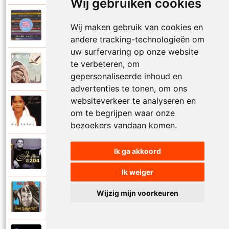
Wij gebruiken cookies
Paul De Leeuw en Adje
Wij maken gebruik van cookies en
2006
Katinka
andere tracking-technologieën om
uw surfervaring op onze website
Paul De Leeuw
te verbeteren, om
2008
Kerstmis
gepersonaliseerde inhoud en
advertenties te tonen, om ons
websiteverkeer te analyseren en
Ruth Jacott en Paul De Leeuw
om te begrijpen waar onze
1997
Kijk niet uit
bezoekers vandaan komen.
Paul De Leeuw
Ik ga akkoord
1997
KL 204 (Als ik God was)
Ik weiger
Paul De Leeuw
Wijzig mijn voorkeuren
1991
Knuffellied