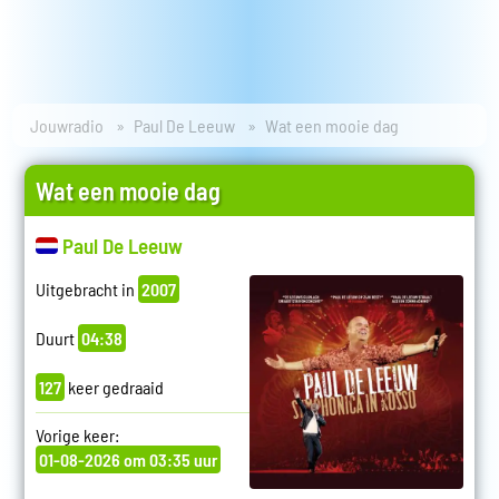
Jouwradio
Paul De Leeuw
Wat een mooie dag
Wat een mooie dag
Paul De Leeuw
Uitgebracht in
2007
Duurt
04:38
127
keer gedraaid
Vorige keer:
01-08-2026 om 03:35 uur