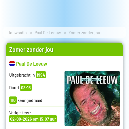
Jouwradio
Paul De Leeuw
Zomer zonder jou
Zomer zonder jou
Paul De Leeuw
Uitgebracht in
1994
Duurt
03:16
110
keer gedraaid
Vorige keer:
02-08-2026 om 15:07 uur