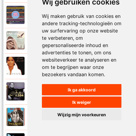
Wij gebruiken cookies
Paul De Leeuw en Adje
Wij maken gebruik van cookies en
2006
Katinka
andere tracking-technologieën om
uw surfervaring op onze website
Paul De Leeuw
te verbeteren, om
2008
Kerstmis
gepersonaliseerde inhoud en
advertenties te tonen, om ons
websiteverkeer te analyseren en
Ruth Jacott en Paul De Leeuw
om te begrijpen waar onze
1997
Kijk niet uit
bezoekers vandaan komen.
Paul De Leeuw
Ik ga akkoord
1997
KL 204 (Als ik God was)
Ik weiger
Paul De Leeuw
Wijzig mijn voorkeuren
1991
Knuffellied