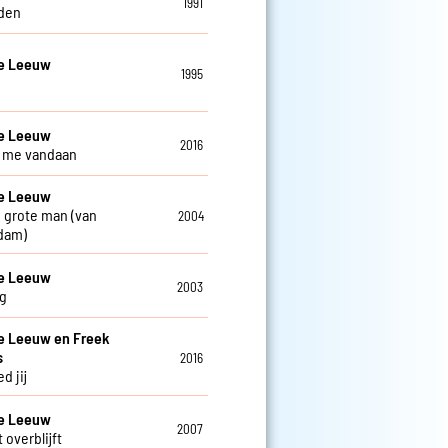
1991
den
De Leeuw
1995
De Leeuw
2016
ij me vandaan
De Leeuw
 grote man (van
2004
dam)
De Leeuw
2003
g
e Leeuw en Freek
s
2016
d jij
De Leeuw
2007
 overblijft