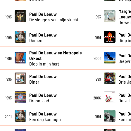
Margri
Paul De Leeuw
Leeu
1993
1993
De vleugels van mijn vlucht
De wer
Paul De Leeuw
Paul 
1999
1991
Dement
Diep in
Paul De Leeuw en Metropole
Paul 
Orkest
1999
2004
Diepvr
Diep in mijn hart
Paul De Leeuw
Paul 
1995
1999
Diner
Drie J
Paul De Leeuw
Paul 
1993
2006
Droomland
Duizel 
Paul De Leeuw
Paul 
2001
1991
Een dag koningin
Een mi