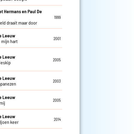
et Hermans en Paul De
w
1999
eld draait maar door
De Leeuw
2001
 mijn hart
De Leeuw
2005
ieskip
De Leeuw
2003
apanezen
De Leeuw
2005
mij
De Leeuw
2014
ljoen keer