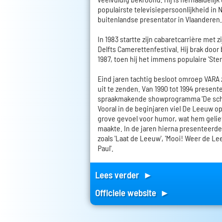
populairste televisiepersoonlijkheid in 
buitenlandse presentator in Vlaanderen.
In 1983 startte zijn cabaretcarrière met 
Delfts Camerettenfestival. Hij brak door b
1987, toen hij het immens populaire 'Ste
Eind jaren tachtig besloot omroep VARA 
uit te zenden. Van 1990 tot 1994 presente
spraakmakende showprogramma 'De sch
Vooral in de beginjaren viel De Leeuw o
grove gevoel voor humor, wat hem gelie
maakte. In de jaren hierna presenteerde
zoals 'Laat de Leeuw', 'Mooi! Weer de Le
Paul'.
Lees verder ►
Officiele website ►