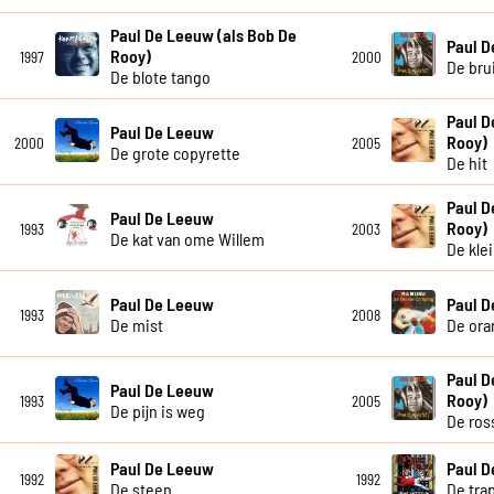
Paul De Leeuw (als Bob De
Paul 
Rooy)
1997
2000
De bru
De blote tango
Paul D
Paul De Leeuw
Rooy)
2000
2005
De grote copyrette
De hit
Paul D
Paul De Leeuw
Rooy)
1993
2003
De kat van ome Willem
De kle
Paul De Leeuw
Paul 
1993
2008
De mist
De ora
Paul D
Paul De Leeuw
Rooy)
1993
2005
De pijn is weg
De ros
Paul De Leeuw
Paul 
1992
1992
De steen
De tra