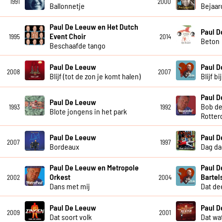
1991
2000
Ballonnetje
Bejaar
Paul De Leeuw en Het Dutch
Paul 
Event Choir
1995
2014
Beton
Beschaafde tango
Paul De Leeuw
Paul 
2008
2007
Blijf (tot de zon je komt halen)
Blijf b
Paul 
Paul De Leeuw
Bob de
1993
1992
Blote jongens in het park
Rotter
Paul De Leeuw
Paul 
2007
1997
Bordeaux
Dag da
Paul De Leeuw en Metropole
Paul D
Orkest
Bartel
2002
2004
Dans met mij
Dat dee
Paul De Leeuw
Paul 
2009
2001
Dat soort volk
Dat wat