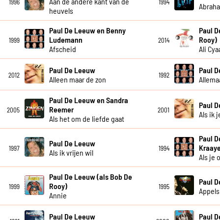
Aan de andere kant van de
1996
1994
Abrah
heuvels
Paul De Leeuw en Benny
Paul D
Ludemann
Rooy)
1999
2014
Afscheid
Ali Cya
Paul De Leeuw
Paul 
2012
1992
Alleen maar de zon
Allema
Paul De Leeuw en Sandra
Paul 
Reemer
2005
2001
Als ik 
Als het om de liefde gaat
Paul D
Paul De Leeuw
Kraay
1997
1994
Als ik vrijen wil
Als je
Paul De Leeuw (als Bob De
Paul 
Rooy)
1999
1995
Appels
Annie
Paul De Leeuw
Paul 