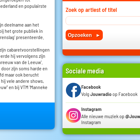
Nederland en populairste
Zoek op artiest of titel
zijn deelname aan het
ij het grote publiek in
rrenslag' presenteerde.
zijn cabaretvoorstellingen
erde hij vervolgens zijn
reeuw van de Leeuw'.
p door zijn soms harde en
Sociale media
fd maar ook berucht
 hij vele andere shows,
Facebook
euw'' en bij VTM 'Manneke
Volg
Jouwradio
op Facebook
Instagram
Alle nieuwe muziek op
@Jouw
Instagram