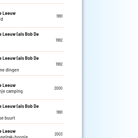
De Leeuw
1991
id
e Leeuw (als Bob De
1992
e Leeuw (als Bob De
1992
ine dingen
De Leeuw
2000
nje camping
e Leeuw (als Bob De
1991
se buurt
De Leeuw
2003
ppelzak-boogie