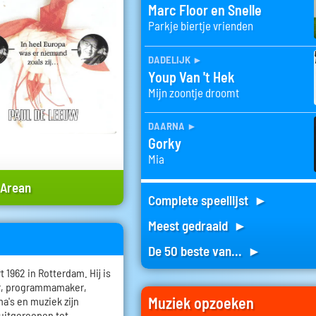
Marc Floor en Snelle
Parkje biertje vrienden
dadelijk
►
Youp Van 't Hek
Mijn zoontje droomt
daarna
►
Gorky
Mia
 Arean
Complete speellijst ►
Meest gedraaid ►
De 50 beste van... ►
1962 in Rotterdam. Hij is
er, programmamaker,
Muziek opzoeken
a's en muziek zijn
 uitgeroepen tot