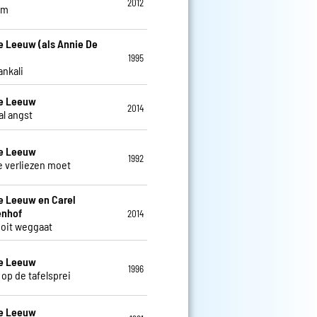
2012
am
e Leeuw (als Annie De
1995
ankali
De Leeuw
2014
al angst
De Leeuw
1992
je verliezen moet
e Leeuw en Carel
enhof
2014
 ooit weggaat
De Leeuw
1996
 op de tafelsprei
De Leeuw