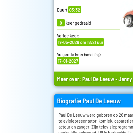
Duurt
03:32
9
keer gedraaid
Vorige keer:
17-05-2026 om 18:21 uur
Volgende keer
:
(schatting)
17-01-2027
Meer over:
Paul De Leeuw
•
Jenny
Biografie Paul De Leeuw
Paul De Leeuw werd geboren op 26 maart 
televisiepresentator, komiek, cabareti
acteur en zanger. Zijn televisieprogramm
veelvuldig bekroond. Hij is herhaaldelijk