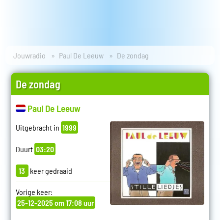
Jouwradio
Paul De Leeuw
De zondag
De zondag
Paul De Leeuw
Uitgebracht in
1999
Duurt
03:20
13
keer gedraaid
Vorige keer:
25-12-2025 om 17:08 uur