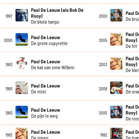
Paul De Leeuw (als Bob De
Paul 
Rooy)
1997
2000
De bru
De blote tango
Paul D
Paul De Leeuw
Rooy)
2000
2005
De grote copyrette
De hit
Paul D
Paul De Leeuw
Rooy)
1993
2003
De kat van ome Willem
De kle
Paul De Leeuw
Paul 
1993
2008
De mist
De ora
Paul D
Paul De Leeuw
Rooy)
1993
2005
De pijn is weg
De ros
Paul De Leeuw
Paul 
1992
1992
De steen
De tra