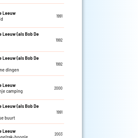
De Leeuw
1991
id
e Leeuw (als Bob De
1992
e Leeuw (als Bob De
1992
ine dingen
De Leeuw
2000
nje camping
e Leeuw (als Bob De
1991
se buurt
De Leeuw
2003
ppelzak-boogie