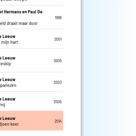
et Hermans en Paul De
w
1999
eld draait maar door
De Leeuw
2001
 mijn hart
De Leeuw
2005
ieskip
De Leeuw
2003
apanezen
De Leeuw
2005
mij
De Leeuw
2014
ljoen keer