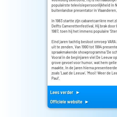
populairste televisiepersoonlijkheid in 
buitenlandse presentator in Vlaanderen.
In 1983 startte zijn cabaretcarrière met 
Delfts Camerettenfestival. Hij brak door b
1987, toen hij het immens populaire 'Ste
Eind jaren tachtig besloot omroep VARA 
uit te zenden. Van 1990 tot 1994 presente
spraakmakende showprogramma 'De sch
Vooral in de beginjaren viel De Leeuw o
grove gevoel voor humor, wat hem gelie
maakte. In de jaren hierna presenteerde
zoals 'Laat de Leeuw', 'Mooi! Weer de Le
Paul'.
Lees verder ►
Officiele website ►