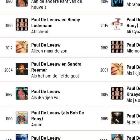
Aan de andere kant van de
1996
1994
Abrah
heuvels
Paul De Leeuw en Benny
Paul D
Ludemann
Rooy)
1999
2014
Afscheid
Ali Cya
Paul De Leeuw
Paul 
2012
1992
Alleen maar de zon
Allema
Paul De Leeuw en Sandra
Paul 
Reemer
2004
2001
Als ik 
Als het om de liefde gaat
Paul D
Paul De Leeuw
Kraay
1997
1994
Als ik vrijen wil
Als je
Paul De Leeuw (als Bob De
Paul 
Rooy)
1999
1995
Appels
Annie
Paul De Leeuw
Paul 