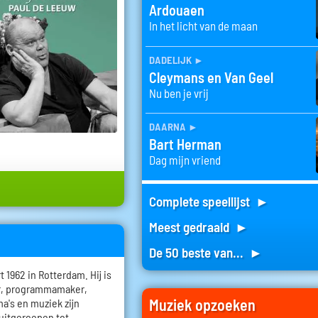
Ardouaen
In het licht van de maan
dadelijk
►
Cleymans en Van Geel
Nu ben je vrij
daarna
►
Bart Herman
Dag mijn vriend
Complete speellijst ►
Meest gedraaid ►
De 50 beste van... ►
1962 in Rotterdam. Hij is
er, programmamaker,
Muziek opzoeken
a's en muziek zijn
 uitgeroepen tot