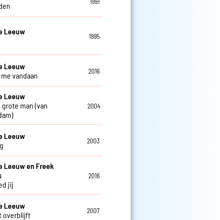
1991
den
De Leeuw
1995
De Leeuw
2016
ij me vandaan
De Leeuw
 grote man (van
2004
dam)
De Leeuw
2003
g
e Leeuw en Freek
s
2016
d jij
De Leeuw
2007
 overblijft