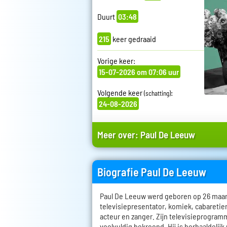
Duurt
03:48
215
keer gedraaid
Vorige keer:
15-07-2026 om 07:06 uur
Volgende keer
:
(schatting)
24-08-2026
Meer over:
Paul De Leeuw
Biografie Paul De Leeuw
Paul De Leeuw werd geboren op 26 maart 
televisiepresentator, komiek, cabareti
acteur en zanger. Zijn televisieprogramm
veelvuldig bekroond. Hij is herhaaldelijk