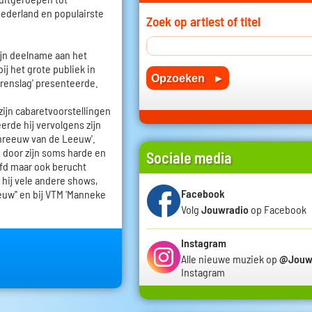
Nederland en populairste
Zoek op artiest of titel
zijn deelname aan het
ij het grote publiek in
rrenslag' presenteerde.
zijn cabaretvoorstellingen
erde hij vervolgens zijn
reeuw van de Leeuw'.
p door zijn soms harde en
Sociale media
fd maar ook berucht
 hij vele andere shows,
Facebook
euw'' en bij VTM 'Manneke
Volg
Jouwradio
op Facebook
Instagram
Alle nieuwe muziek op
@Jouw
Instagram