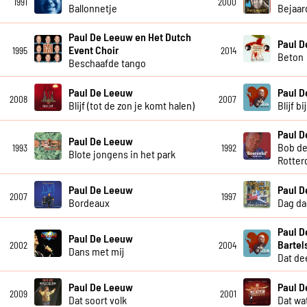
1991
2000
Ballonnetje
Bejaar
Paul De Leeuw en Het Dutch
Paul 
Event Choir
1995
2014
Beton
Beschaafde tango
Paul De Leeuw
Paul 
2008
2007
Blijf (tot de zon je komt halen)
Blijf b
Paul 
Paul De Leeuw
Bob de
1993
1992
Blote jongens in het park
Rotter
Paul De Leeuw
Paul 
2007
1997
Bordeaux
Dag da
Paul D
Paul De Leeuw
Bartel
2002
2004
Dans met mij
Dat dee
Paul De Leeuw
Paul 
2009
2001
Dat soort volk
Dat wat