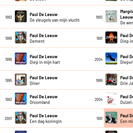
Margri
Paul De Leeuw
Leeu
1993
1993
De vleugels van mijn vlucht
De wer
Paul De Leeuw
Paul 
1999
1991
Dement
Diep in
Paul De Leeuw
Paul 
1999
2004
Diep in mijn hart
Diepvr
Paul De Leeuw
Paul 
1995
1999
Diner
Drie J
Paul De Leeuw
Paul 
1993
2004
Droomland
Duizel 
Paul De Leeuw
Paul 
2001
1991
Een dag koningin
Een mi