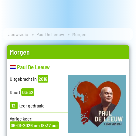
Jouwradio
Paul De Leeuw
Morgen
Morgen
Paul De Leeuw
Uitgebracht in
2016
Duurt
03:32
12
keer gedraaid
Vorige keer:
06-01-2026 om 18:37 uur