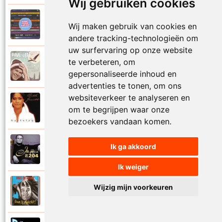
Wij gebruiken cookies
Paul De Leeuw en Adje
Wij maken gebruik van cookies en
2006
Katinka
andere tracking-technologieën om
uw surfervaring op onze website
Paul De Leeuw
te verbeteren, om
2008
Kerstmis
gepersonaliseerde inhoud en
advertenties te tonen, om ons
websiteverkeer te analyseren en
Ruth Jacott en Paul De Leeuw
om te begrijpen waar onze
1997
Kijk niet uit
bezoekers vandaan komen.
Paul De Leeuw
Ik ga akkoord
1997
KL 204 (Als ik God was)
Ik weiger
Paul De Leeuw
Wijzig mijn voorkeuren
1991
Knuffellied