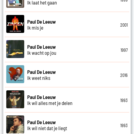
Ik laat het gaan
Paul De Leeuw
2001
Ik mis je
Paul De Leeuw
1997
Ik wacht op jou
Paul De Leeuw
2016
Ik weet niks
Paul De Leeuw
1993
Ik wil alles met je delen
Paul De Leeuw
1993
Ik wil niet dat je liegt