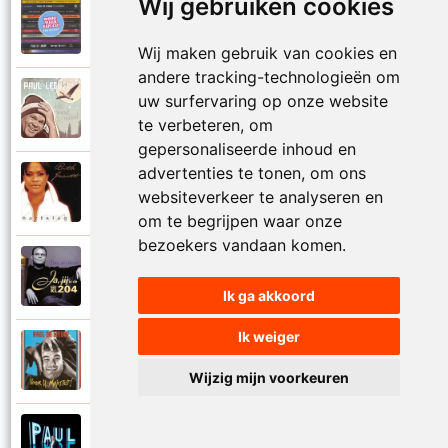
Wij gebruiken cookies
Paul De Leeuw en Adje
2006
Katinka
Wij maken gebruik van cookies en
andere tracking-technologieën om
Paul De Leeuw
uw surfervaring op onze website
2008
Kerstmis
te verbeteren, om
gepersonaliseerde inhoud en
advertenties te tonen, om ons
Ruth Jacott en Paul De Leeuw
1997
websiteverkeer te analyseren en
Kijk niet uit
om te begrijpen waar onze
bezoekers vandaan komen.
Paul De Leeuw
1997
KL 204 (Als ik God was)
Ik ga akkoord
Ik weiger
Paul De Leeuw
1991
Knuffellied
Wijzig mijn voorkeuren
Paul De Leeuw
2012