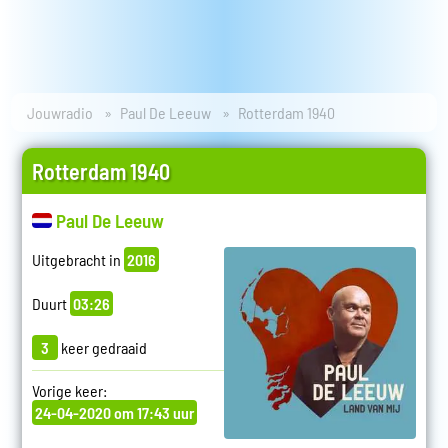
Jouwradio
Paul De Leeuw
Rotterdam 1940
Rotterdam 1940
Paul De Leeuw
Uitgebracht in
2016
Duurt
03:26
3
keer gedraaid
Vorige keer:
24-04-2020 om 17:43 uur