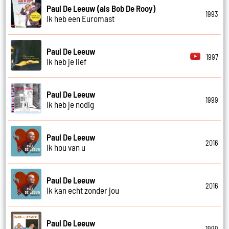
Paul De Leeuw (als Bob De Rooy)
1993
Ik heb een Euromast
Paul De Leeuw
1997
Ik heb je lief
Paul De Leeuw
1999
Ik heb je nodig
Paul De Leeuw
2016
Ik hou van u
Paul De Leeuw
2016
Ik kan echt zonder jou
Paul De Leeuw
1999