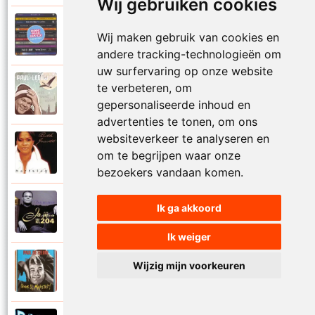
Wij gebruiken cookies
Paul De Leeuw en Adje
Wij maken gebruik van cookies en
2006
Katinka
andere tracking-technologieën om
uw surfervaring op onze website
Paul De Leeuw
te verbeteren, om
2008
Kerstmis
gepersonaliseerde inhoud en
advertenties te tonen, om ons
websiteverkeer te analyseren en
Ruth Jacott en Paul De Leeuw
om te begrijpen waar onze
1997
Kijk niet uit
bezoekers vandaan komen.
Paul De Leeuw
Ik ga akkoord
1997
KL 204 (Als ik God was)
Ik weiger
Paul De Leeuw
Wijzig mijn voorkeuren
1991
Knuffellied