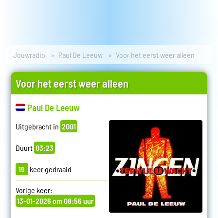
Jouwradio
Paul De Leeuw
Voor het eerst weer alleen
Voor het eerst weer alleen
Paul De Leeuw
Uitgebracht in
2001
Duurt
03:23
19
keer gedraaid
Vorige keer:
13-01-2026 om 08:56 uur