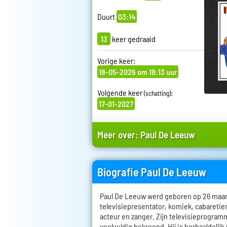
Duurt
03:14
13
keer gedraaid
Vorige keer:
18-05-2026 om 18:13 uur
Volgende keer
:
(schatting)
17-01-2027
Meer over:
Paul De Leeuw
Biografie Paul De Leeuw
Paul De Leeuw werd geboren op 26 maart 
televisiepresentator, komiek, cabareti
acteur en zanger. Zijn televisieprogramm
veelvuldig bekroond. Hij is herhaaldelijk