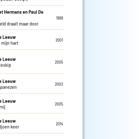
et Hermans en Paul De
w
1999
eld draait maar door
De Leeuw
2001
 mijn hart
De Leeuw
2005
ieskip
De Leeuw
2003
apanezen
De Leeuw
2005
mij
De Leeuw
2014
ljoen keer