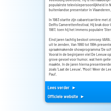
populairste televisiepersoonlijkheid in 
buitenlandse presentator in Vlaanderen.
In 1983 startte zijn cabaretcarrière met 
Delfts Camerettenfestival. Hij brak door b
1987, toen hij het immens populaire 'Ste
Eind jaren tachtig besloot omroep VARA 
uit te zenden. Van 1990 tot 1994 presente
spraakmakende showprogramma 'De sch
Vooral in de beginjaren viel De Leeuw o
grove gevoel voor humor, wat hem gelie
maakte. In de jaren hierna presenteerde
zoals 'Laat de Leeuw', 'Mooi! Weer de Le
Paul'.
Lees verder ►
Officiele website ►