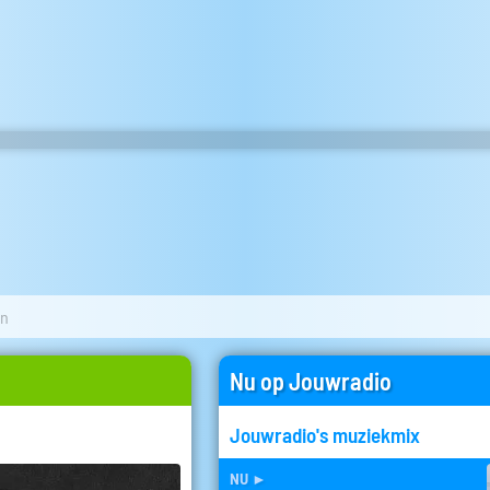
en
Nu op Jouwradio
Jouwradio's muziekmix
nu
►