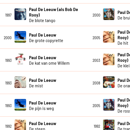
Paul De Leeuw (als Bob De
Paul 
Rooy)
1997
2000
De bru
De blote tango
Paul D
Paul De Leeuw
Rooy)
2000
2005
De grote copyrette
De hit
Paul D
Paul De Leeuw
Rooy)
1993
2003
De kat van ome Willem
De kle
Paul De Leeuw
Paul 
1993
2008
De mist
De ora
Paul D
Paul De Leeuw
Rooy)
1993
2005
De pijn is weg
De ros
Paul De Leeuw
Paul 
1992
1992
De steen
De tra