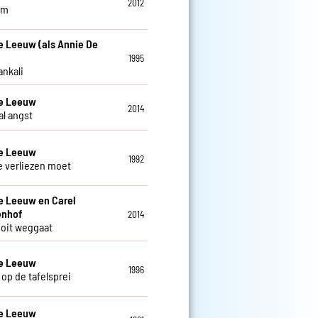
2012
am
e Leeuw (als Annie De
1995
ankali
De Leeuw
2014
al angst
De Leeuw
1992
je verliezen moet
e Leeuw en Carel
enhof
2014
 ooit weggaat
De Leeuw
1996
 op de tafelsprei
De Leeuw