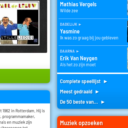
Mathias Vergels
Wilde zee
dadelijk
►
Yasmine
Ik was zo graag bij jou gebleven
daarna
►
Erik Van Neygen
Als het zo zijn moet
Complete speellijst ►
Meest gedraaid ►
De 50 beste van... ►
1962 in Rotterdam. Hij is
er, programmamaker,
Muziek opzoeken
a's en muziek zijn
 uitgeroepen tot