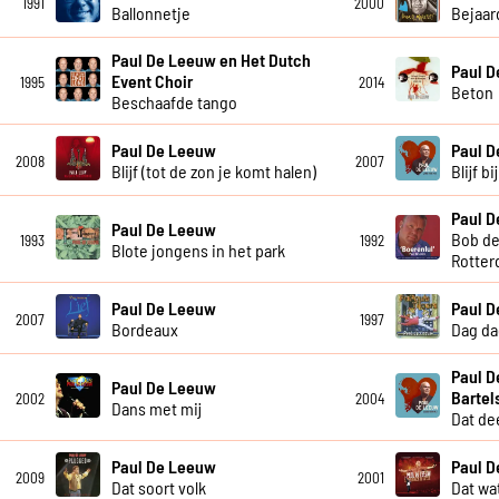
1991
2000
Ballonnetje
Bejaar
Paul De Leeuw en Het Dutch
Paul 
Event Choir
1995
2014
Beton
Beschaafde tango
Paul De Leeuw
Paul 
2008
2007
Blijf (tot de zon je komt halen)
Blijf b
Paul 
Paul De Leeuw
Bob de
1993
1992
Blote jongens in het park
Rotter
Paul De Leeuw
Paul 
2007
1997
Bordeaux
Dag da
Paul D
Paul De Leeuw
Bartel
2002
2004
Dans met mij
Dat dee
Paul De Leeuw
Paul 
2009
2001
Dat soort volk
Dat wat