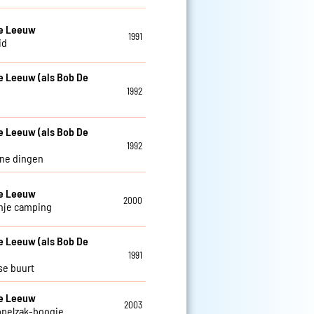
De Leeuw
1991
id
e Leeuw (als Bob De
1992
e Leeuw (als Bob De
1992
ine dingen
De Leeuw
2000
nje camping
e Leeuw (als Bob De
1991
se buurt
De Leeuw
2003
ppelzak-boogie