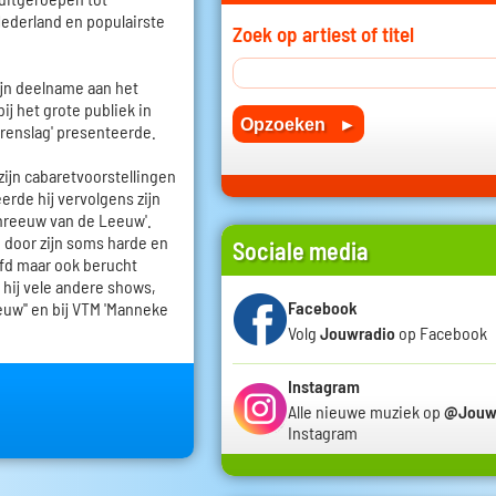
Nederland en populairste
Zoek op artiest of titel
zijn deelname aan het
ij het grote publiek in
rrenslag' presenteerde.
zijn cabaretvoorstellingen
erde hij vervolgens zijn
reeuw van de Leeuw'.
p door zijn soms harde en
Sociale media
fd maar ook berucht
 hij vele andere shows,
Facebook
euw'' en bij VTM 'Manneke
Volg
Jouwradio
op Facebook
Instagram
Alle nieuwe muziek op
@Jouw
Instagram