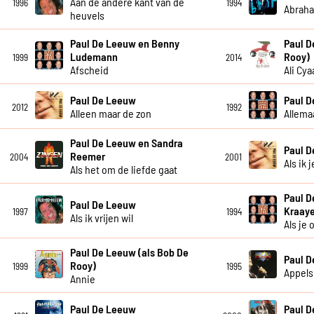
Aan de andere kant van de
1996
1994
Abrah
heuvels
Paul De Leeuw en Benny
Paul D
Ludemann
Rooy)
1999
2014
Afscheid
Ali Cya
Paul De Leeuw
Paul 
2012
1992
Alleen maar de zon
Allema
Paul De Leeuw en Sandra
Paul 
Reemer
2004
2001
Als ik 
Als het om de liefde gaat
Paul D
Paul De Leeuw
Kraay
1997
1994
Als ik vrijen wil
Als je
Paul De Leeuw (als Bob De
Paul 
Rooy)
1999
1995
Appels
Annie
Paul De Leeuw
Paul 