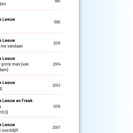
1991
den
De Leeuw
1995
De Leeuw
2016
ij me vandaan
De Leeuw
 grote man (van
2004
dam)
De Leeuw
2003
g
e Leeuw en Freek
s
2016
d jij
De Leeuw
2007
 overblijft