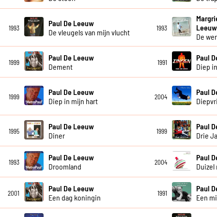
Margri
Paul De Leeuw
Leeu
1993
1993
De vleugels van mijn vlucht
De wer
Paul De Leeuw
Paul 
1999
1991
Dement
Diep in
Paul De Leeuw
Paul 
1999
2004
Diep in mijn hart
Diepvr
Paul De Leeuw
Paul 
1995
1999
Diner
Drie J
Paul De Leeuw
Paul 
1993
2004
Droomland
Duizel 
Paul De Leeuw
Paul 
2001
1991
Een dag koningin
Een mi