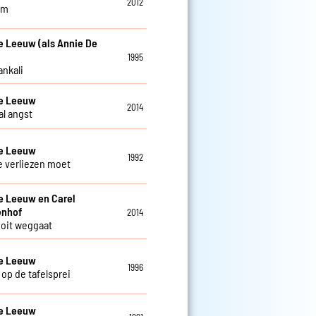
2012
am
e Leeuw (als Annie De
1995
ankali
De Leeuw
2014
al angst
De Leeuw
1992
je verliezen moet
e Leeuw en Carel
enhof
2014
 ooit weggaat
De Leeuw
1996
 op de tafelsprei
De Leeuw