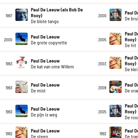
Paul De Leeuw (als Bob De
Paul 
Rooy)
1997
2000
De bru
De blote tango
Paul D
Paul De Leeuw
Rooy)
2000
2005
De grote copyrette
De hit
Paul D
Paul De Leeuw
Rooy)
1993
2003
De kat van ome Willem
De kle
Paul De Leeuw
Paul 
1993
2008
De mist
De ora
Paul D
Paul De Leeuw
Rooy)
1993
2005
De pijn is weg
De ros
Paul De Leeuw
Paul 
1992
1992
De steen
De tra