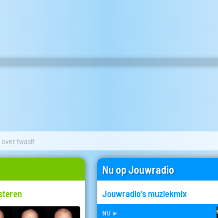
over twaalf
Nu op Jouwradio
steren
Jouwradio's muziekmix
nu
►