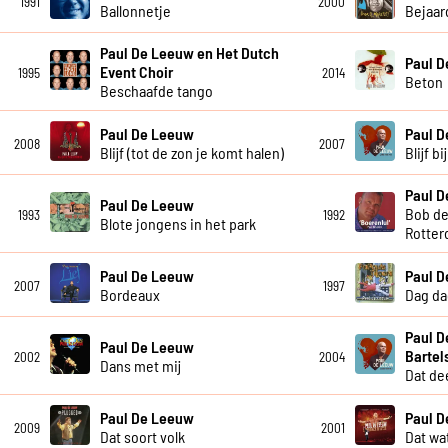
1991
2000
Ballonnetje
Bejaar
Paul De Leeuw en Het Dutch
Paul 
Event Choir
1995
2014
Beton
Beschaafde tango
Paul De Leeuw
Paul 
2008
2007
Blijf (tot de zon je komt halen)
Blijf b
Paul 
Paul De Leeuw
Bob de
1993
1992
Blote jongens in het park
Rotter
Paul De Leeuw
Paul 
2007
1997
Bordeaux
Dag da
Paul D
Paul De Leeuw
Bartel
2002
2004
Dans met mij
Dat dee
Paul De Leeuw
Paul 
2009
2001
Dat soort volk
Dat wat