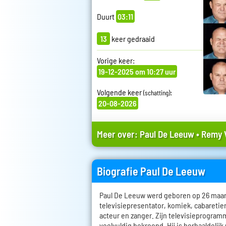
Duurt
03:11
13
keer gedraaid
Vorige keer:
19-12-2025 om 10:27 uur
Volgende keer
:
(schatting)
20-08-2026
Meer over:
Paul De Leeuw
•
Remy 
Biografie Paul De Leeuw
Paul De Leeuw werd geboren op 26 maart 
televisiepresentator, komiek, cabareti
acteur en zanger. Zijn televisieprogramm
veelvuldig bekroond. Hij is herhaaldelijk