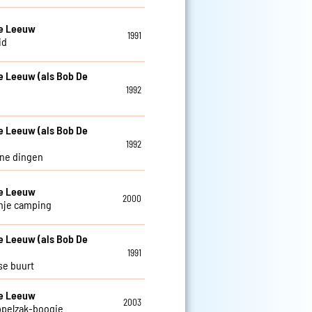
De Leeuw
1991
id
e Leeuw (als Bob De
1992
e Leeuw (als Bob De
1992
ine dingen
De Leeuw
2000
nje camping
e Leeuw (als Bob De
1991
se buurt
De Leeuw
2003
ppelzak-boogie