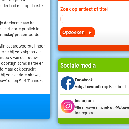
Nederland en populairste
Zoek op artiest of titel
zijn deelname aan het
ij het grote publiek in
rrenslag' presenteerde.
zijn cabaretvoorstellingen
erde hij vervolgens zijn
reeuw van de Leeuw'.
p door zijn soms harde en
Sociale media
fd maar ook berucht
 hij vele andere shows,
Facebook
euw'' en bij VTM 'Manneke
Volg
Jouwradio
op Facebook
Instagram
Alle nieuwe muziek op
@Jouw
Instagram