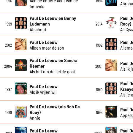
Aan de andere kant van de
1996
1994
Abrah
heuvels
Paul De Leeuw en Benny
Paul D
Ludemann
Rooy)
1999
2014
Afscheid
Ali Cya
Paul De Leeuw
Paul 
2012
1992
Alleen maar de zon
Allema
Paul De Leeuw en Sandra
Paul 
Reemer
2004
2001
Als ik 
Als het om de liefde gaat
Paul D
Paul De Leeuw
Kraay
1997
1994
Als ik vrijen wil
Als je
Paul De Leeuw (als Bob De
Paul 
Rooy)
1999
1995
Appels
Annie
Paul De Leeuw
Paul 