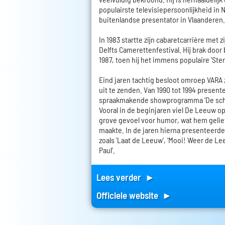
populairste televisiepersoonlijkheid in 
buitenlandse presentator in Vlaanderen.
In 1983 startte zijn cabaretcarrière met 
Delfts Camerettenfestival. Hij brak door b
1987, toen hij het immens populaire 'Ste
Eind jaren tachtig besloot omroep VARA 
uit te zenden. Van 1990 tot 1994 presente
spraakmakende showprogramma 'De sch
Vooral in de beginjaren viel De Leeuw o
grove gevoel voor humor, wat hem gelie
maakte. In de jaren hierna presenteerde
zoals 'Laat de Leeuw', 'Mooi! Weer de Le
Paul'.
Lees verder ►
Officiele website ►