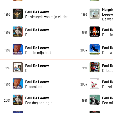
Margri
Paul De Leeuw
Leeu
1993
1993
De vleugels van mijn vlucht
De wer
Paul De Leeuw
Paul 
1999
1991
Dement
Diep in
Paul De Leeuw
Paul 
1999
2004
Diep in mijn hart
Diepvr
Paul De Leeuw
Paul 
1995
1999
Diner
Drie J
Paul De Leeuw
Paul 
1993
2004
Droomland
Duizel 
Paul De Leeuw
Paul 
2001
1991
Een dag koningin
Een mi