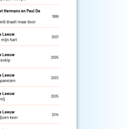
et Hermans en Paul De
w
1999
eld draait maar door
De Leeuw
2001
 mijn hart
De Leeuw
2005
ieskip
De Leeuw
2003
apanezen
De Leeuw
2005
mij
De Leeuw
2014
ljoen keer