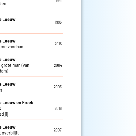
1991
den
De Leeuw
1995
De Leeuw
2016
ij me vandaan
De Leeuw
 grote man (van
2004
dam)
De Leeuw
2003
g
e Leeuw en Freek
s
2016
d jij
De Leeuw
2007
 overblijft