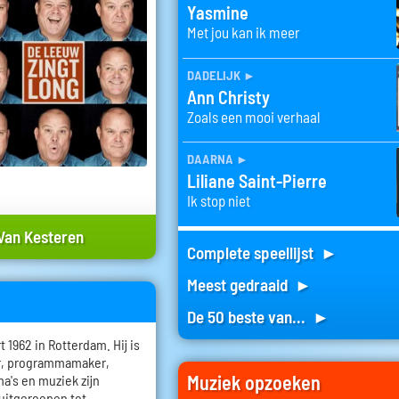
Yasmine
Met jou kan ik meer
dadelijk
►
Ann Christy
Zoals een mooi verhaal
daarna
►
Liliane Saint-Pierre
Ik stop niet
Van Kesteren
Complete speellijst ►
Meest gedraaid ►
De 50 beste van... ►
1962 in Rotterdam. Hij is
er, programmamaker,
Muziek opzoeken
a's en muziek zijn
 uitgeroepen tot