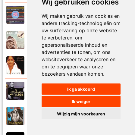
Wij gebruiken cookies
Paul De Leeuw en Adje
Wij maken gebruik van cookies en
2006
Katinka
andere tracking-technologieën om
uw surfervaring op onze website
Paul De Leeuw
te verbeteren, om
2008
Kerstmis
gepersonaliseerde inhoud en
advertenties te tonen, om ons
websiteverkeer te analyseren en
Ruth Jacott en Paul De Leeuw
om te begrijpen waar onze
1997
Kijk niet uit
bezoekers vandaan komen.
Paul De Leeuw
Ik ga akkoord
1997
KL 204 (Als ik God was)
Ik weiger
Paul De Leeuw
Wijzig mijn voorkeuren
1991
Knuffellied