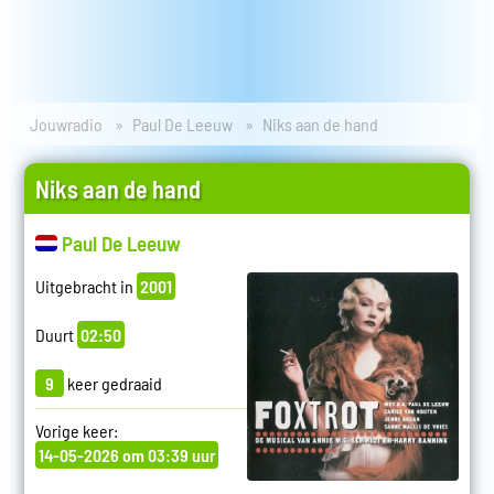
Jouwradio
Paul De Leeuw
Niks aan de hand
Niks aan de hand
Paul De Leeuw
Uitgebracht in
2001
Duurt
02:50
9
keer gedraaid
Vorige keer:
14-05-2026 om 03:39 uur