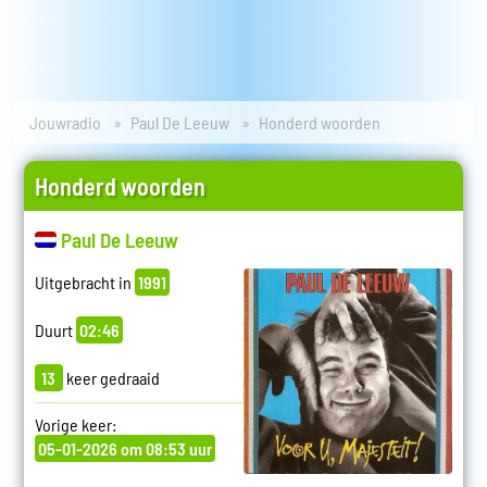
Jouwradio
Paul De Leeuw
Honderd woorden
Honderd woorden
Paul De Leeuw
Uitgebracht in
1991
Duurt
02:46
13
keer gedraaid
Vorige keer:
05-01-2026 om 08:53 uur