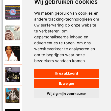
Wij gebruiken cookies
Paul De Leeuw en Adje
Wij maken gebruik van cookies en
2006
Katinka
andere tracking-technologieën om
uw surfervaring op onze website
Paul De Leeuw
te verbeteren, om
2008
Kerstmis
gepersonaliseerde inhoud en
advertenties te tonen, om ons
websiteverkeer te analyseren en
Ruth Jacott en Paul De Leeuw
om te begrijpen waar onze
1997
Kijk niet uit
bezoekers vandaan komen.
Paul De Leeuw
Ik ga akkoord
1997
KL 204 (Als ik God was)
Ik weiger
Paul De Leeuw
Wijzig mijn voorkeuren
1991
Knuffellied